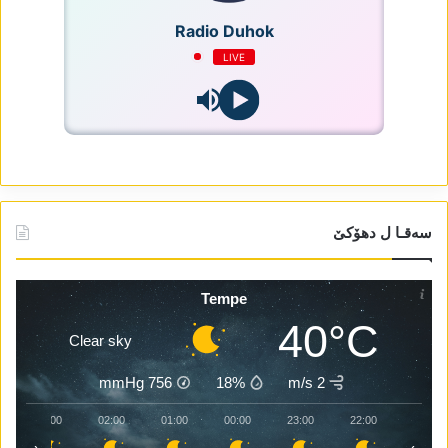
Radio Duhok
LIVE
سەقـا ل دھۆکێ
Tempe
40°C
Clear sky
mmHg
756
18%
2 m/s
03:00
02:00
01:00
00:00
23:00
22:00