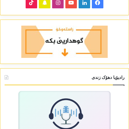
TikTok
Snapchat
Instagram
YouTube
LinkedIn
Facebook
رادیۆیا دھۆک زندی