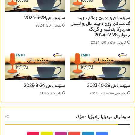
سپێدە باش/ دەمێ زەلام دچیتە
سپێدە باش28-4-2024
گەشتەکێ وژن دچیتە مال چ لسەر
نیسان 30, 2024
ھەردوکا پێدڤییە و گرنگە
چەوابن26-12-2024
كانونی یه‌كه‌م 30, 2024
سپێدە باش 26-10-2023
سپێدە باش 24-8-2025
تشرینی یه‌كه‌م 29, 2023
ئاب 25, 2025
سوشیال میدیایا رادیۆیا دھۆک