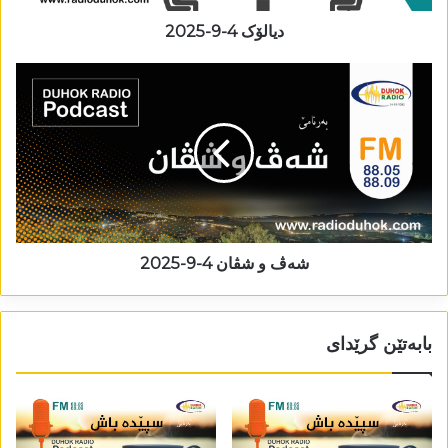
دیالۆک 4-9-2025
شەڤ و شڤان 4-9-2025
بابەتێن گرێدای