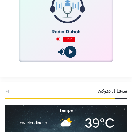
Radio Duhok
LIVE
سەقـا ل دھۆکێ
Tempe
39°C
Low cloudiness