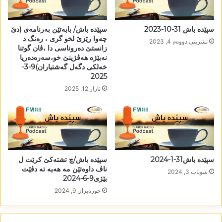
سپێدە باش 31-10-2023
سپێدە باش/ بابەتێن بەرنامەی (دێ
چەوا رێزێ لخو گری ، رەنگ د
تشرینی دووه‌م 4, 2023
زانستێ دەروناسی دا ،ڤان گوتنا
نەبێژە ھەڤژینێ خو،سەرەدەریا
خەلکی دگەل گەشتیاران)9-3-
2025
ئازار 12, 2025
سپێدە باش31-1-2024
سپێدە باش/چ تشتەکێ کرێت ل
ناڤ داوەتێن مە ھەیە تە دڤێت
شوبات 3, 2024
بێژی9-6-2024
حوزه‌یران 9, 2024