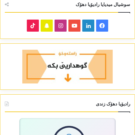
سوشیال میدیایا رادیۆیا دھۆک
TikTok
Snapchat
Instagram
YouTube
LinkedIn
Facebook
رادیۆیا دھۆک زندی