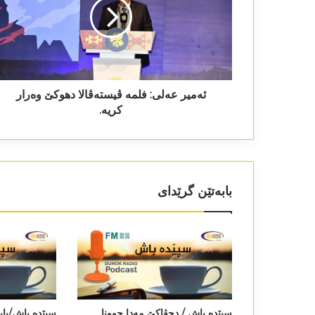
ئەمیر عەلی: فلمە ڤیستەڤالا دھوکێ وەرار
کریە.
بابەتێن گرێدای
سپێدە باش / دجڤاکێ مەدا چوونا
سپێدە باش/باب