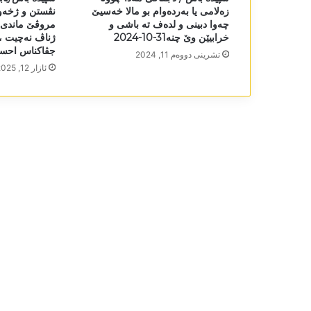
زەلامی یا بەردەوام بو مالا خەسیێ
نڤستن و ژخەو
چەوا دبینی و لدەف تە باشی و
مروڤێ ماندی کی
خرابیێن وێ چنە31-10-2024
ژناڤ نەچیت ، 
جڤاکناس احسان دێر
تشرینی دووه‌م 11, 2024
ئازار 12, 2025