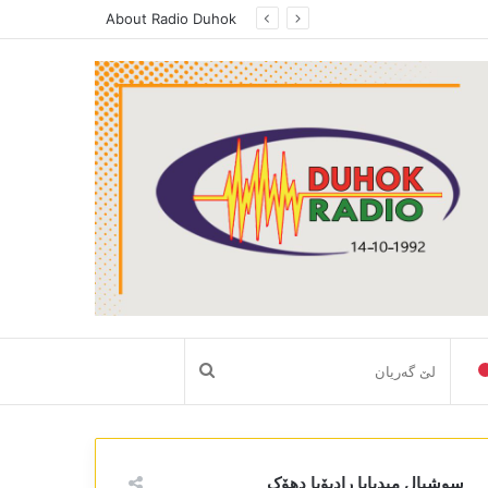
About Radio Duhok
لێ
گەریان
سوشیال میدیایا رادیۆیا دھۆک