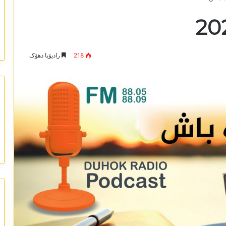
218
رادیۆیا دھۆک