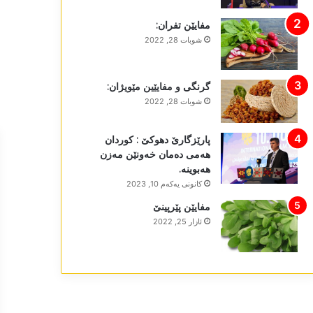
مفایێن تفران:
شوبات 28, 2022
گرنگی و مفایێین مێویژان:
شوبات 28, 2022
پارێزگارێ دھوکێ : کوردان
ھەمی دەمان خەونێن مەزن
ھەبوینە.
كانونی یه‌كه‌م 10, 2023
مفایێن پێرپینێ
ئازار 25, 2022