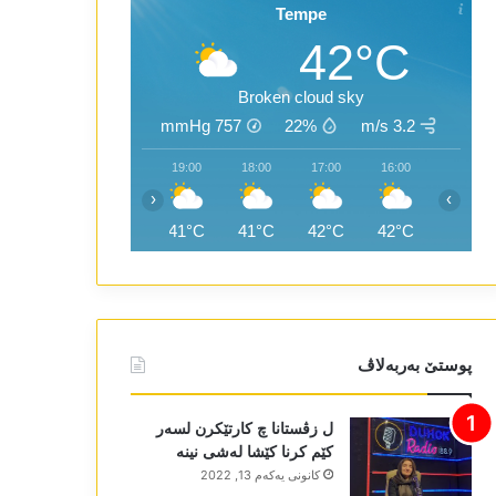
Tempe
42°C
Broken cloud sky
mmHg
757
22%
3.2 m/s
21:00
20:00
19:00
18:00
17:00
16:00
‹
›
40°C
41°C
41°C
41°C
42°C
42°C
پوستێ بەربەلاڤ
ل زڤستانا چ کارتێکرن لسەر
کێم کرنا کێشا لەشی نینە
كانونی یه‌كه‌م 13, 2022