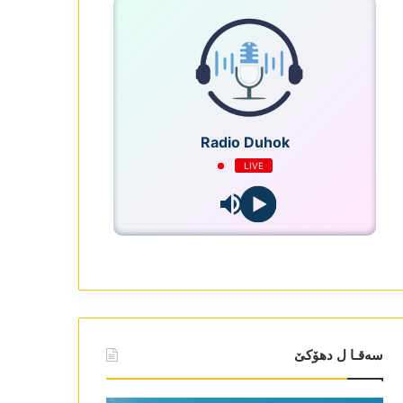
Radio Duhok
LIVE
سەقـا ل دھۆکێ