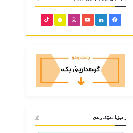
TikTok
Snapchat
Instagram
YouTube
LinkedIn
Facebook
رادیۆیا دھۆک زندی