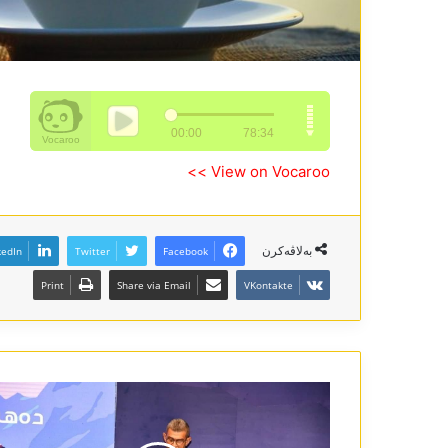
View on Vocaroo >>
بەلاڤەکرن
kedIn
Twitter
Facebook
Print
Share via Email
VKontakte