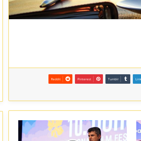
Reddit
Pinterest
Tumblr
Lin