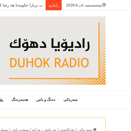
ب بریارا حکومەتا ھە رێما 
پێنجشەممە, ئاب 6 2026
زانیاری
سەرەکی
دەنگ و باس
هەمەرەنگ
پۆ
سەرەکی
/
پۆدکاست
/
بەرنامێن روژانە
/
سپێدە باش
/
سپێدە با