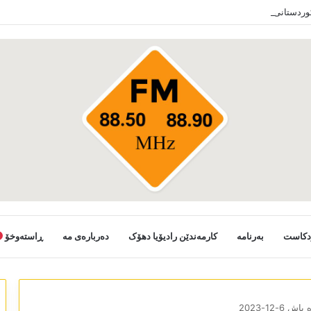
کوردستانی خەلکێ گوندێن سەر ب ئێدارا زاخو ڤە دشین سەرەدانا گوندیێن خو بکەن
دکاست
بەرنامە
کارمەندێن رادیۆیا دھۆک
دەربارەی مە
ڕاستەوخۆ
ش 6-12-2023