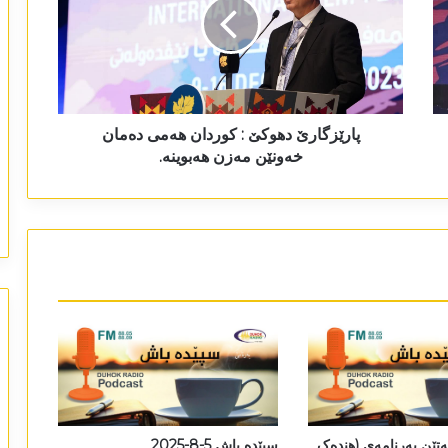
پارێزگارێ دھوکێ : کوردان ھەمی دەمان
خەونێن مەزن ھەبوینە.
ەتێن بەرنامەی (ھندەک
سپێدە باش 5-8-2025