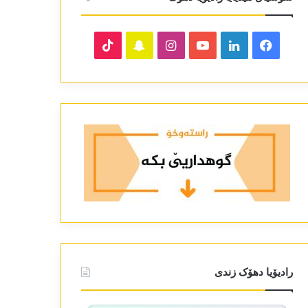
TikTok
Snapchat
Instagram
YouTube
LinkedIn
Facebook
رادیۆیا دھۆک زندی