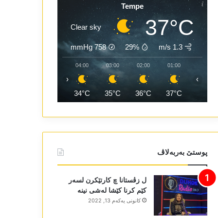
Tempe
37°C
Clear sky
mmHg
758
29%
1.3 m/s
06:00
05:00
04:00
03:00
02:00
01:00
‹
›
33°C
33°C
34°C
35°C
36°C
37°C
پوستێ بەربەلاڤ
ل زڤستانا چ کارتێکرن لسەر
کێم کرنا کێشا لەشی نینە
كانونی یه‌كه‌م 13, 2022