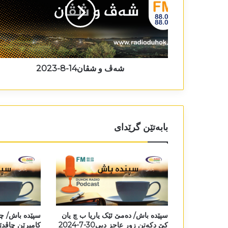
شەڤ و شڤان14-8-2023
بابەتێن گرێدای
سپێدە باش/ دەمێ ئێک یاریا ب چ یان
سپێدە باش/ چە
کێ دکەتن زور عاجز دبی30-7-2024
کامیرێن چاڤدێر