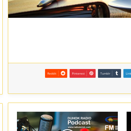
Reddit
Pinterest
Tumblr
Lin