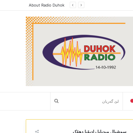
د بەرامێ فوکس ل رادیویا دھوک، پەیڤدارێ رێڤەبەریا رەوشببیری ھونەری ل دھوکێ راگەھاند، دکابینەیا نەھێ یا حکومەتا ھەرێما کوردستانێ گرنگیا باش دایە سکتەرێ رەوشنبیری و ھونەری
About Radio Duhok
لێ
گەریان
سوشیال میدیایا رادیۆیا دھۆک