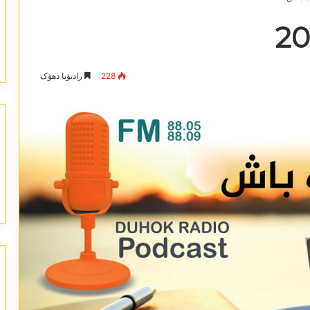
228
رادیۆیا دھۆک