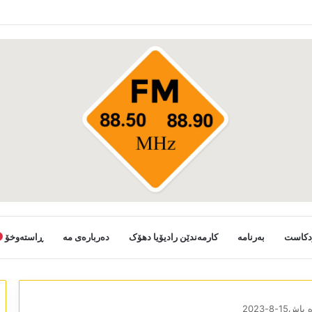
دکاست
بەرنامە
کارمەندێن رادیۆیا دھۆک
دەربارەی مە
ڕاستەوخۆ
ش15-8-2023