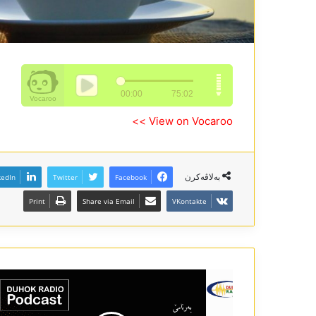
View on Vocaroo >>
بەلاڤەکرن
kedIn
Twitter
Facebook
Print
Share via Email
VKontakte