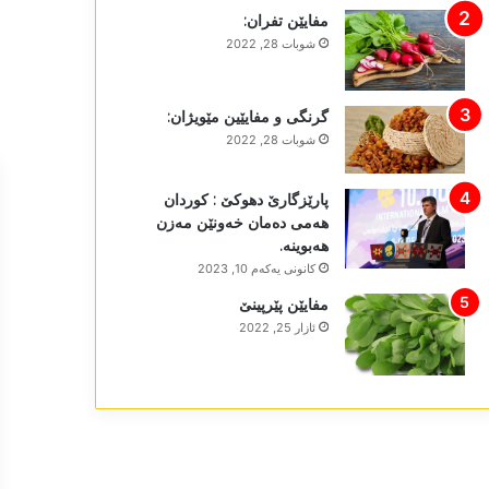
مفایێن تفران:
شوبات 28, 2022
گرنگی و مفایێین مێویژان:
شوبات 28, 2022
پارێزگارێ دھوکێ : کوردان
ھەمی دەمان خەونێن مەزن
ھەبوینە.
كانونی یه‌كه‌م 10, 2023
مفایێن پێرپینێ
ئازار 25, 2022