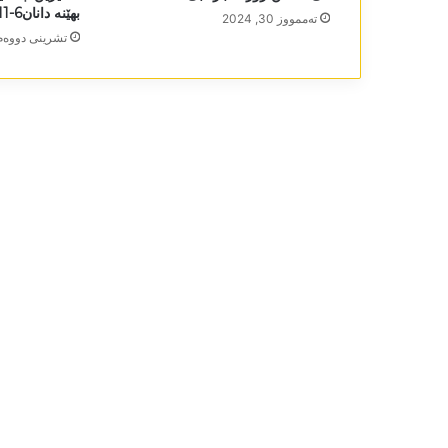
بھێنە دانان6-11-2024
تەممووز 30, 2024
تشرینی دووه‌م 17, 24