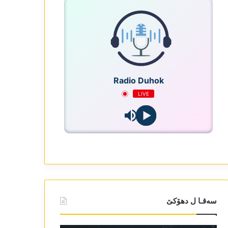
Radio Duhok
LIVE
سەقـا ل دھۆکێ