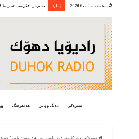
ب بریارا حکومەتا ھە رێما 
پێنجشەممە, ئاب 6 2026
زانیاری
سەرەکی
دەنگ و باس
هەمەرەنگ
پۆ
سەرەکی
/
پۆدکاست
/
بەرنامێن روژانە
/
سپێدە باش
/
سپێدە 