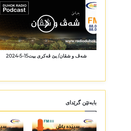
شەڤ و شڤان/ یێ ڤەکری بیت15-5-2024
بابەتێن گرێدای