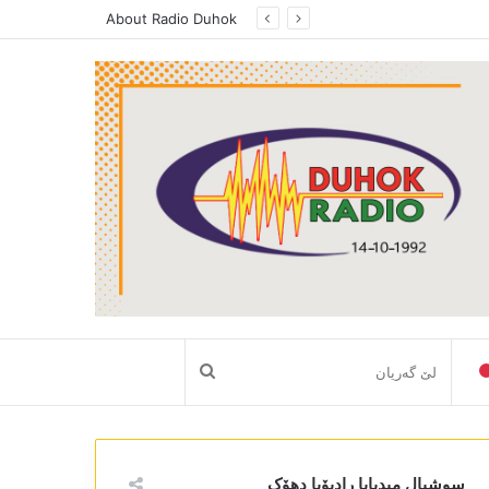
About Radio Duhok
لێ
گەریان
سوشیال میدیایا رادیۆیا دھۆک