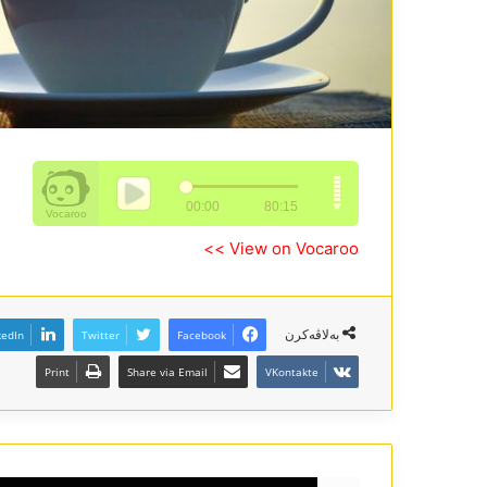
View on Vocaroo >>
بەلاڤەکرن
kedIn
Twitter
Facebook
Print
Share via Email
VKontakte