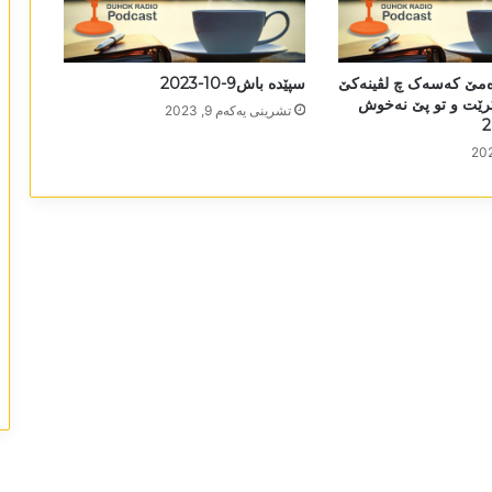
ەمێ کەسەک چ لڤینەکێ
سپێدە باش9-10-2023
کرێت و تو پێ نەخوش
تشرینی یه‌كه‌م 9, 2023