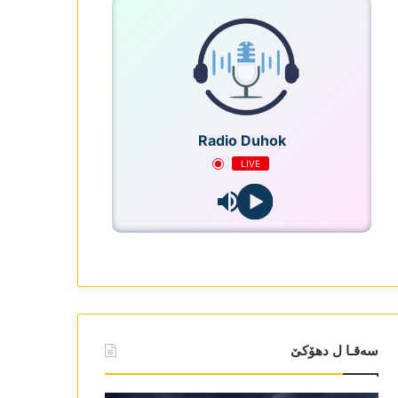
Radio Duhok
LIVE
سەقـا ل دھۆکێ