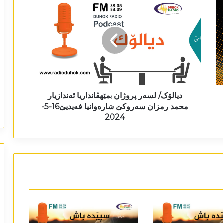
دیالۆک/ لسەر پروژان بمێھڤانداریا ئەندازیار
محمد رمزان سەروکێ شارەوانیا فەیدیێ16-5-
2024