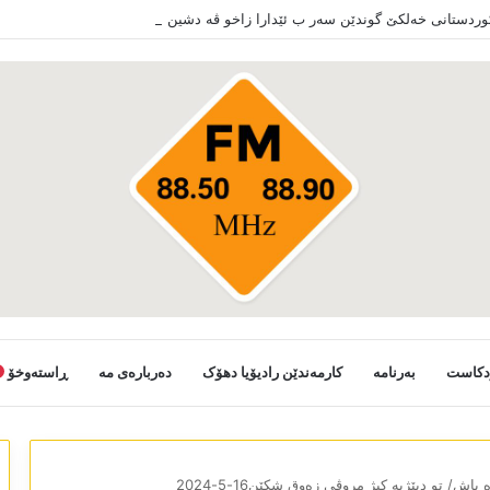
کوردستانی خەلکێ گوندێن سەر ب ئێدارا زاخو ڤە دشین سەرەدانا گوندیێن خو بکەن
دکاست
بەرنامە
کارمەندێن رادیۆیا دھۆک
دەربارەی مە
ڕاستەوخۆ
باش/ تو دبێژیە کیژ مروڤی زەوق شکێن16-5-2024