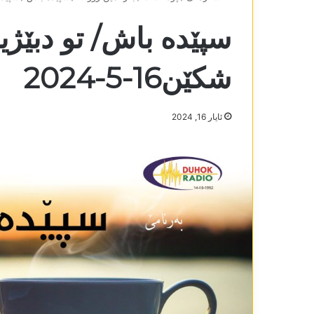
سپێدە باش/ تو دبێژ
شکێن16-5-2024
ئایار 16, 2024