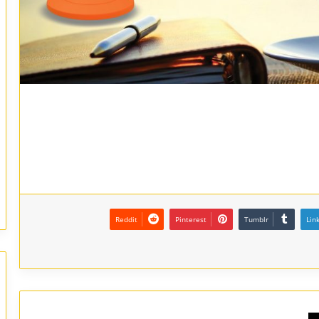
Reddit
Pinterest
Tumblr
Lin