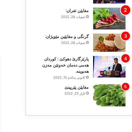
مفایێن تفران:
شوبات 28, 2022
گرنگی و مفایێین مێویژان:
شوبات 28, 2022
پارێزگارێ دھوکێ : کوردان
ھەمی دەمان خەونێن مەزن
ھەبوینە.
كانونی یه‌كه‌م 10, 2023
مفایێن پێرپینێ
ئازار 25, 2022