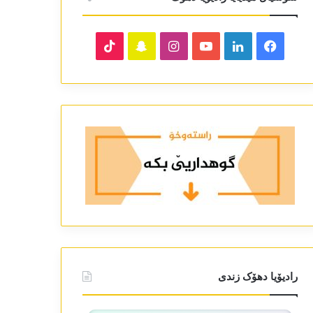
TikTok
Snapchat
Instagram
YouTube
LinkedIn
Facebook
رادیۆیا دھۆک زندی