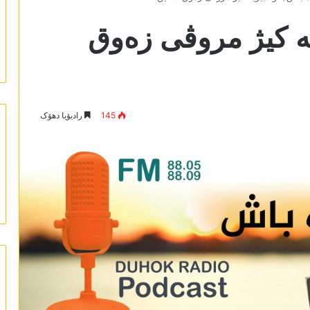
یە کیژ مروڤی زەوق
145
رادیۆیا دھۆک