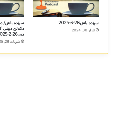
سپێدە باش28-3-2024
سپێدە باش/ د
دکەتن دبینی 
ئازار 30, 2024
دبی26-2-2025
شوبات 26, 2025