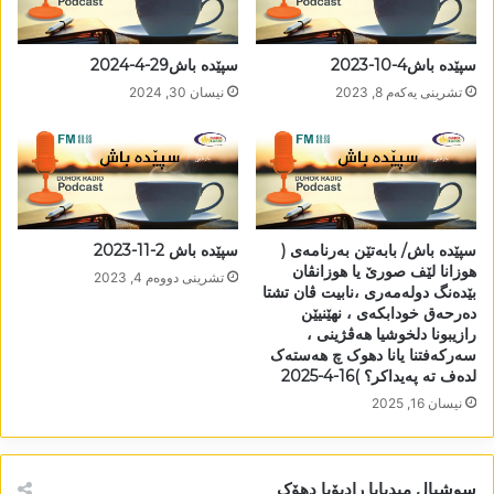
سپێدە باش4-10-2023
سپێدە باش29-4-2024
تشرینی یه‌كه‌م 8, 2023
نیسان 30, 2024
سپێدە باش/ بابەتێن بەرنامەی (
سپێدە باش 2-11-2023
ھوزانا لێف صورێ یا ھوزانڤان
تشرینی دووه‌م 4, 2023
بێدەنگ دولەمەری ،نابیت ڤان تشتا
دەرحەق خودابکەی ، نھێنیێن
رازیبونا دلخوشیا ھەڤژینی ،
سەرکەفتنا یانا دھوک چ ھەستەک
لدەف تە پەیداکر؟ )16-4-2025
نیسان 16, 2025
سوشیال میدیایا رادیۆیا دھۆک