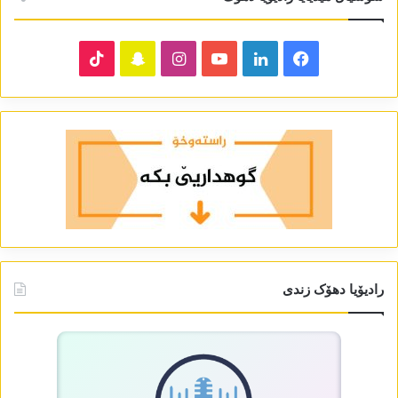
TikTok
Snapchat
Instagram
YouTube
LinkedIn
Facebook
رادیۆیا دھۆک زندی