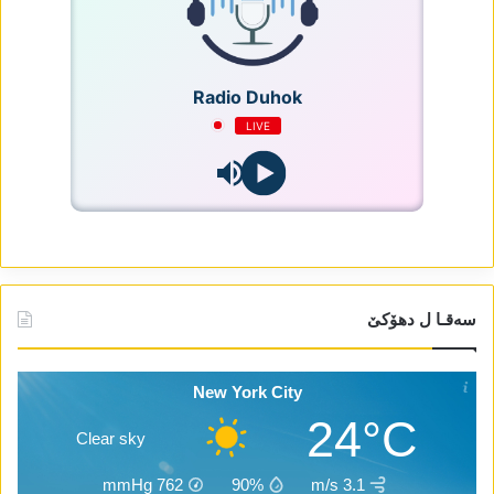
Radio Duhok
LIVE
سەقـا ل دھۆکێ
New York City
24°C
Clear sky
mmHg
762
90%
3.1 m/s