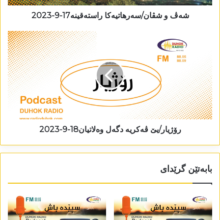
شەڤ و شڤان/سەرھاتیەکا راستەقینە17-9-2023
رۆژیار/یێ ڤەکریە دگەل وەلاتیان18-9-2023
بابەتێن گرێدای