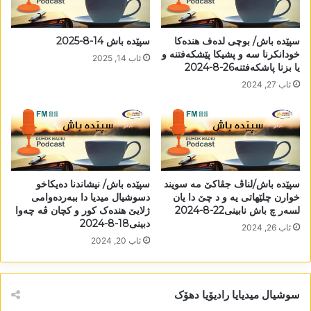
سپێدە باش/ بوچی لدەف ھندەکا
سپێدە باش 14-8-2025
خودانکرنا سە و پشیکا پێشکەفتنە و
ئاب 14, 2025
یا بزنا پاشکەفتنە26-8-2024
ئاب 27, 2024
سپێدە باش/لناڤ جڤاکێ مە سویند
سپێدە باش/ نیشاندنا دەیکاخو
خوارن چلێھاتی یە و د چێ دا یان
دسوشیال میدیا دا ببەردەوامی
لسەر چ باش نابینی22-8-2024
ژلایێ ھندەک کور و کچان ڤە چەوا
دبینی18-8-2024
ئاب 26, 2024
ئاب 20, 2024
سوشیال میدیایا رادیۆیا دھۆک