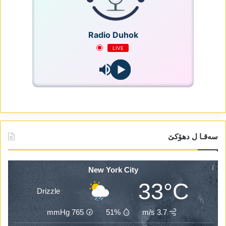
Radio Duhok
LIVE
سەقـا ل دھۆکێ
New York City
33°C
Drizzle
mmHg
765
51%
3.7 m/s