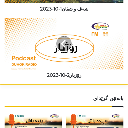
شەڤ و شڤان1-10-2023
رۆژیار2-10-2023
بابەتێن گرێدای