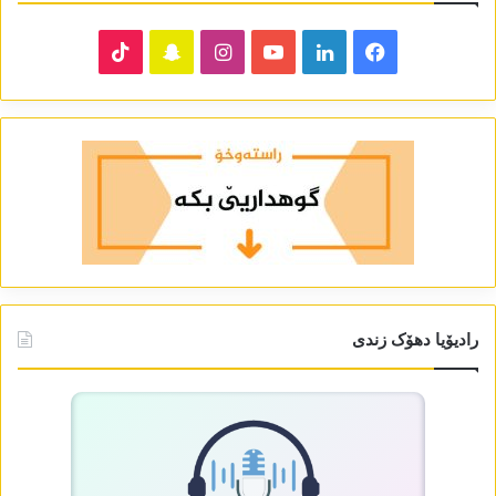
TikTok
Snapchat
Instagram
YouTube
LinkedIn
Facebook
رادیۆیا دھۆک زندی