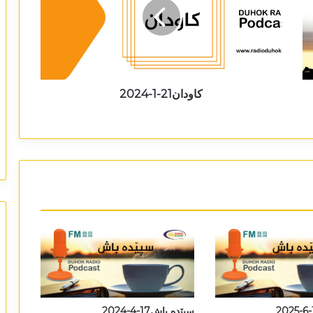
کاودان21-1-2024
سپێدە باش17-4-2024