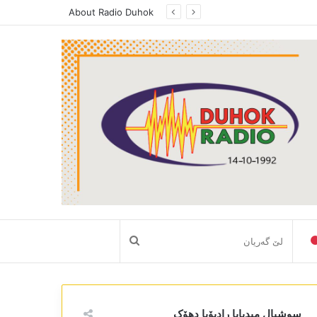
About Radio Duhok
لێ
گەریان
سوشیال میدیایا رادیۆیا دھۆک