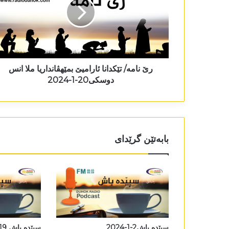
رێ نامە/ تێکدانا ئارامیێ بمێھڤانداریا ملا انس
دوسکی20-1-2024
بابەتێن گرێدای
سپێدە باش2-1-2024
سپێدە باش 19-6-2025