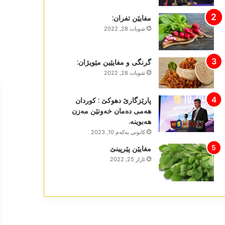
مفایێن تفران:
شوبات 28, 2022
گرنگی و مفایێین مێویژان:
شوبات 28, 2022
پارێزگارێ دھوکێ : کوردان
ھەمی دەمان خەونێن مەزن
ھەبوینە.
كانونی یه‌كه‌م 10, 2023
مفایێن پێرپینێ
ئازار 25, 2022