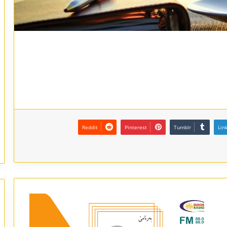
Reddit
Pinterest
Tumblr
Lin