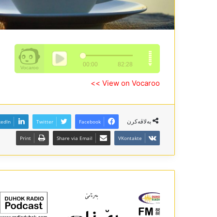
View on Vocaroo >>
بەلاڤەکرن
kedIn
Twitter
Facebook
Print
Share via Email
VKontakte