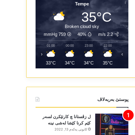
Tempe
35°C
Broken cloud sky
mmHg
759
40%
2.2 m/s
03:00
02:00
01:00
00:00
23:00
22:00
‹
›
32°C
33°C
33°C
34°C
34°C
35°C
پوستێ بەربەلاڤ
ل زڤستانا چ کارتێکرن لسەر
کێم کرنا کێشا لەشی نینە
كانونی یه‌كه‌م 13, 2022