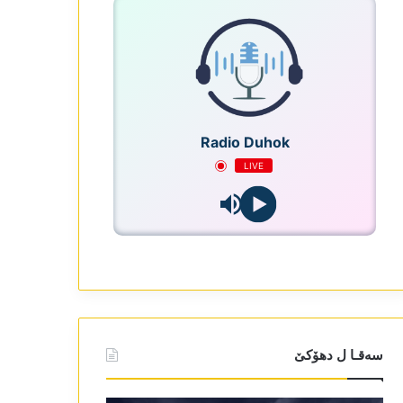
Radio Duhok
LIVE
سەقـا ل دھۆکێ