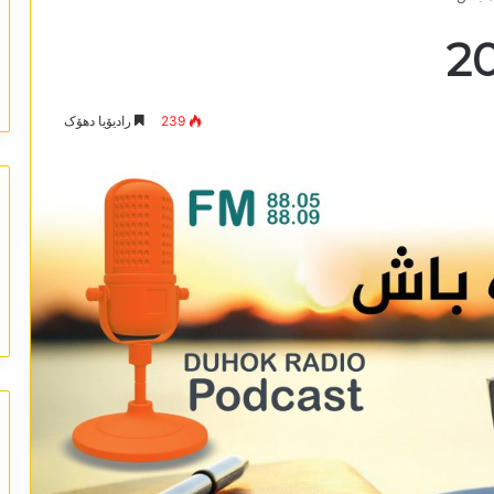
239
رادیۆیا دھۆک