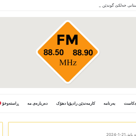
ستانی خەلکێ گوندێن سەر ب ئێدارا زاخو ڤە دشین سەرەدانا گوندیێن خو بکەن
دکاست
بەرنامە
کارمەندێن رادیۆیا دھۆک
دەربارەی مە
ڕاستەوخۆ
ش21-1-2024