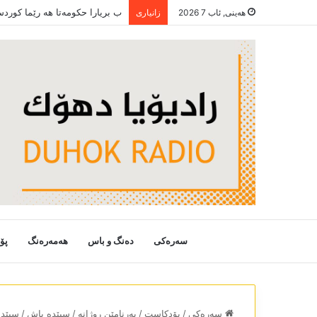
ب بریارا حکومەتا ھە رێما کورد
هەینی, ئاب 7 2026
زانیاری
سەرەکی
دەنگ و باس
هەمەرەنگ
پۆ
سەرەکی
/
پۆدکاست
/
بەرنامێن روژانە
/
سپێدە باش
/
سپێدە با