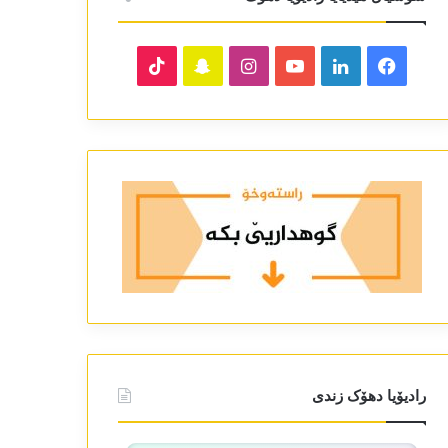
TikTok
Snapchat
Instagram
YouTube
LinkedIn
Facebook
رادیۆیا دھۆک زندی