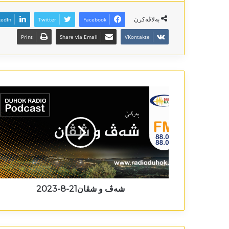
بەلاڤەکرن
kedIn
Twitter
Facebook
Print
Share via Email
VKontakte
شەڤ و شڤان21-8-2023