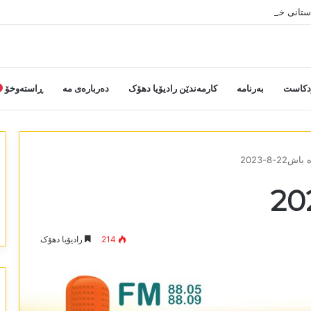
دستانی خەلکێ گوندێن سەر ب ئێدارا زاخو ڤە دشین سەرەدانا گوندیێن خو بکەن
دکاست
بەرنامە
کارمەندێن رادیۆیا دھۆک
دەربارەی مە
ڕاستەوخۆ
ش22-8-2023
214
رادیۆیا دھۆک