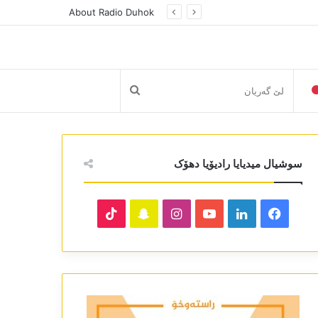
About Radio Duhok
لێ
گەریان
سوشیال میدیایا رادیۆیا دھۆک
TikTok
Snapchat
Instagram
YouTube
LinkedIn
Facebook