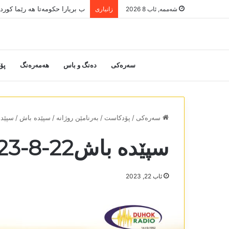
ب بریارا حکومەتا ھە رێما کور
شەممە, ئاب 8 2026
زانیاری
سەرەکی
دەنگ و باس
هەمەرەنگ
پۆ
سەرەکی
/
پۆدکاست
/
بەرنامێن روژانە
/
سپێدە باش
/
سپێدە با
سپێدە باش22-8-2023
ئاب 22, 2023