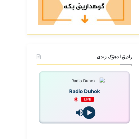
رادیۆیا دھۆک زندی
Radio Duhok
LIVE