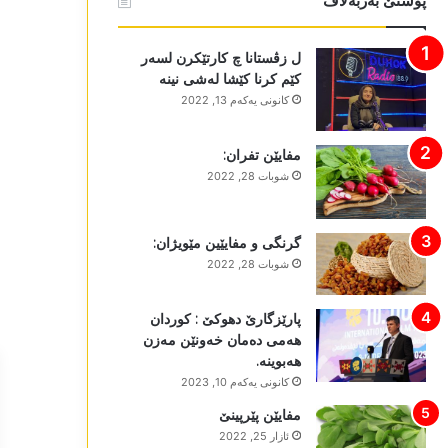
پوستێ بەربەلاڤ
ل زڤستانا چ کارتێکرن لسەر
کێم کرنا کێشا لەشی نینە
كانونی یه‌كه‌م 13, 2022
مفایێن تفران:
شوبات 28, 2022
گرنگی و مفایێین مێویژان:
شوبات 28, 2022
پارێزگارێ دھوکێ : کوردان
ھەمی دەمان خەونێن مەزن
ھەبوینە.
كانونی یه‌كه‌م 10, 2023
مفایێن پێرپینێ
ئازار 25, 2022