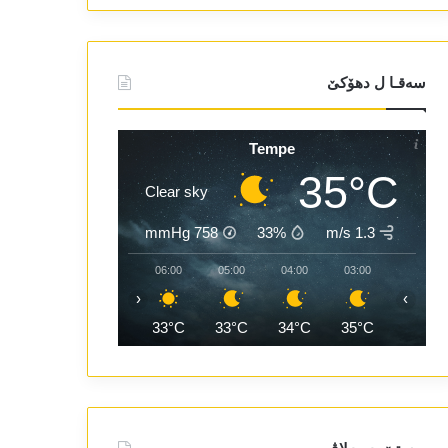
سەقـا ل دھۆکێ
Tempe
35°C
Clear sky
mmHg
758
33%
1.3 m/s
08:00
07:00
06:00
05:00
04:00
03:00
‹
›
35°C
34°C
33°C
33°C
34°C
35°C