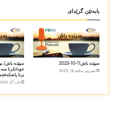
بابەتێن گرێدای
سپێدە باش11-10-2023
سپێدە باش/ ب
خودانکرنا سە و
تشرینی یه‌كه‌م 16, 2023
بزنا پاشکەفتنە26-8-2024
ئاب 27, 2024