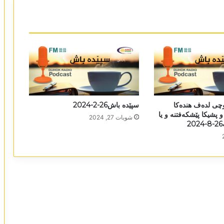
وچی لدەف ھندەکا
سپێدە باش26-2-2024
 پشیکا پێشکەفتنە و یا
شوبات 27, 2024