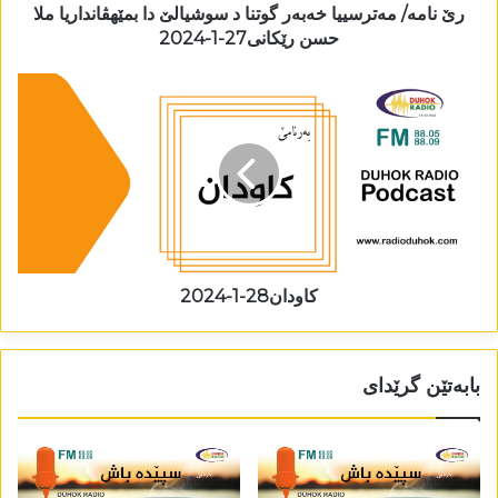
رێ نامە/ مەترسییا خەبەر گوتنا د سوشیالێ دا بمێھڤانداریا ملا
حسن رێکانی27-1-2024
کاودان28-1-2024
بابەتێن گرێدای