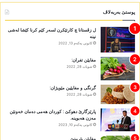
پوستێ بەربەلاڤ
ل زڤستانا چ کارتێکرن لسەر کێم کرنا کێشا لەشی
نینە
كانونی یه‌كه‌م 13, 2022
مفایێن تفران:
شوبات 28, 2022
گرنگی و مفایێین مێویژان:
شوبات 28, 2022
پارێزگارێ دھوکێ : کوردان ھەمی دەمان خەونێن
مەزن ھەبوینە.
كانونی یه‌كه‌م 10, 2023
مفایێن پێرپینێ