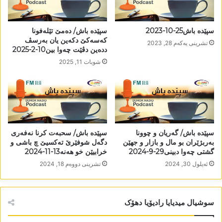
سپێدە باش25-10-2023
سپێدە باش/ دەمێ تێلەفونا
کەسەکێ دکەین یان بەرسڤ
تشرینی یه‌كه‌م 28, 2023
ددەین دڤێت چەوا بین10-2-2025
شوبات 11, 2025
سپێدە باش/ گەریان و چوونا
سپێدە باش/ سحبەت کرنا نەفەری
بەربژێران بو مال و بازار و جھێن
دگەل شوفێرێ تەکسیێ چ باشی و
گشتی چەوا دبینی29-9-2024
خرابیێن خو ھەنە13-11-2024
ئه‌یلول 30, 2024
تشرینی دووه‌م 18, 2024
سوشیال میدیایا رادیۆیا دھۆک