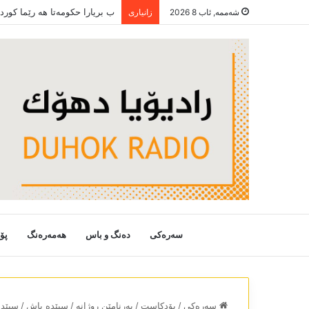
ب بریارا حکومەتا ھە رێما کور
شەممە, ئاب 8 2026
زانیاری
سەرەکی
دەنگ و باس
هەمەرەنگ
پۆ
سەرەکی
/
پۆدکاست
/
بەرنامێن روژانە
/
سپێدە باش
/
سپێدە با