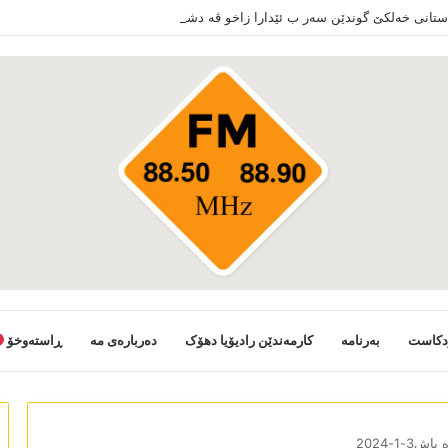
دستانی خەلکێ گوندێن سەر ب ئێدارا زاخو ڤە دشین سەرەدانا گوندیێن خو بکەن
دکاست
بەرنامە
کارمەندێن رادیۆیا دھۆک
دەربارەی مە
ڕاستەوخۆ
ش3-1-2024