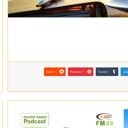
Reddit
Pinterest
Tumblr
Lin