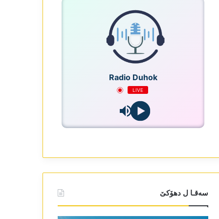
Radio Duhok
LIVE
سەقـا ل دھۆکێ