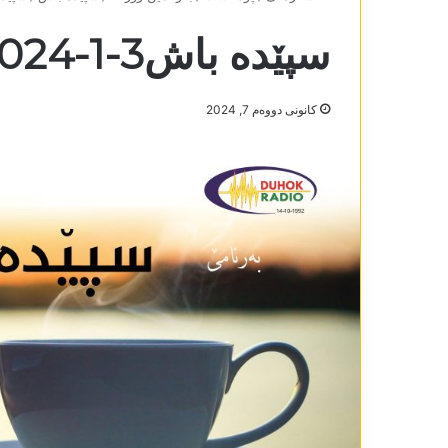
سپێدە باش3-1-2024
كانونی دووه‌م 7, 2024