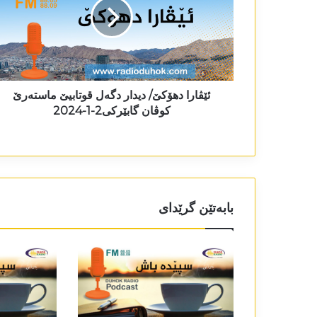
ئێڤارا دھۆکێ/ دیدار دگەل قوتابیێ ماستەرێ
کوڤان گابێرکی2-1-2024
بابەتێن گرێدای