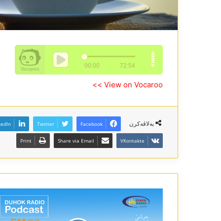
View on Vocaroo >>
بەلاڤەکرن
kedIn
Twitter
Facebook
Print
Share via Email
VKontakte