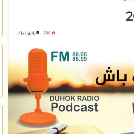
200
رادیۆیا دھۆک