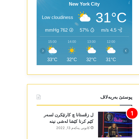
New York City
31°C
Low cloudiness
mmHg
762
57%
4.5 m/s
17:00
16:00
15:00
14:00
13:00
12:00
‹
›
27°C
33°C
33°C
32°C
32°C
31°C
پوستێ بەربەلاڤ
ل زڤستانا چ کارتێکرن لسەر
کێم کرنا کێشا لەشی نینە
كانونی یه‌كه‌م 13, 2022