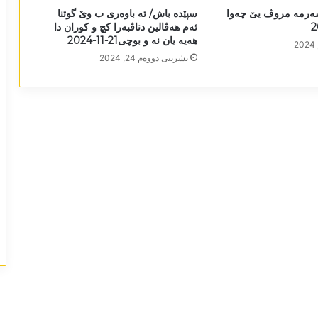
ەرمە مروڤ یێ چەوا
سپێدە باش/ تە باوەری ب وێ گوتنا
ئەم ھەڤالین دناڤبەرا کچ و کوران دا
ھەیە یان نە و بوچی21-11-2024
تشرینی دووه‌م 24, 2024