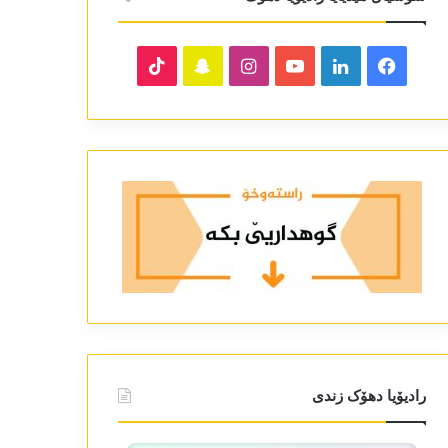
TikTok
Snapchat
Instagram
YouTube
LinkedIn
Facebook
رادیۆیا دھۆک زندی