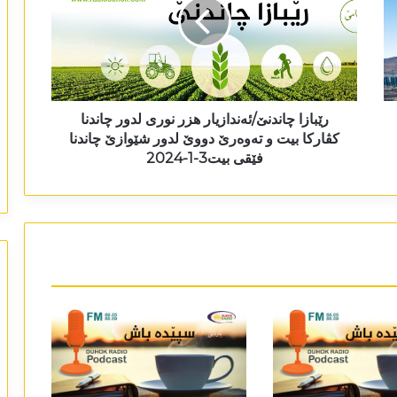
رێبازا چاندنێ/ئەندازیار ھزر نوری لدور چاندنا
کڤارکا بیت و تەوەرێ دووێ لدور شێوازێ چاندنا
فێقی بیت3-1-2024