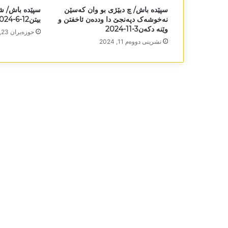
سپێدە باش/ چ دبێژی بو وان کەسێن
سپێدە باش/ ش
نەخوشەک دپەنجێ دا وددەن ئاخفتن و
بیتن12-6-2024
وێنە دکەن3-11-2024
حوزه‌یران 23, 2024
تشرینی دووه‌م 11, 2024