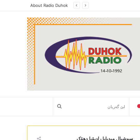
About Radio Duhok
لێ
گەریان
سوشیال میدیایا رادیۆیا دھۆک