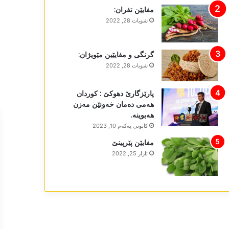
مفایێن تفران:
شوبات 28, 2022
گرنگی و مفایێین مێویژان:
شوبات 28, 2022
پارێزگارێ دھوکێ : کوردان
ھەمی دەمان خەونێن مەزن
ھەبوینە.
كانونی یه‌كه‌م 10, 2023
مفایێن پێرپینێ
ئازار 25, 2022