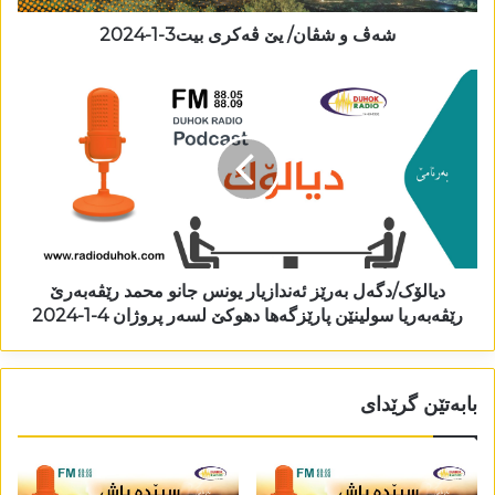
شەڤ و شڤان/ یێ ڤەکری بیت3-1-2024
دیالۆک/دگەل بەرێز ئەندازیار یونس جانو محمد رێڤەبەرێ
رێڤەبەریا سولینێن پارێزگەھا دھوکێ لسەر پروژان 4-1-2024
بابەتێن گرێدای