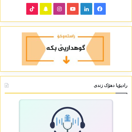
TikTok
Snapchat
Instagram
YouTube
LinkedIn
Facebook
رادیۆیا دھۆک زندی