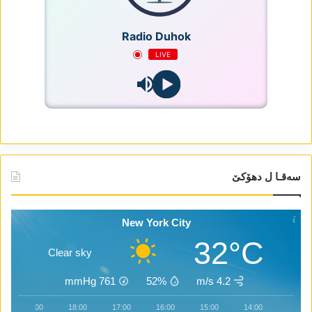
Radio Duhok
LIVE
سەقـا ل دھۆکێ
New York City
32°C
Clear sky
mmHg
761
52%
4.2 m/s
19:00
18:00
17:00
16:00
15:00
14:00