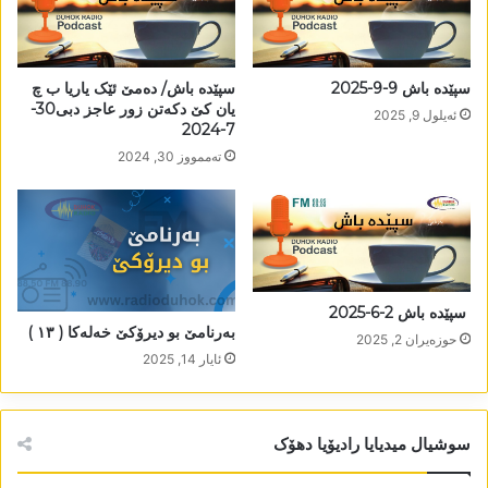
سپێدە باش 9-9-2025
سپێدە باش/ دەمێ ئێک یاریا ب چ
یان کێ دکەتن زور عاجز دبی30-
ئه‌یلول 9, 2025
7-2024
تەممووز 30, 2024
سپێدە باش 2-6-2025
بەرنامێ بو دیرۆکێ خەلەکا ( ١٣ )
حوزه‌یران 2, 2025
ئایار 14, 2025
سوشیال میدیایا رادیۆیا دھۆک