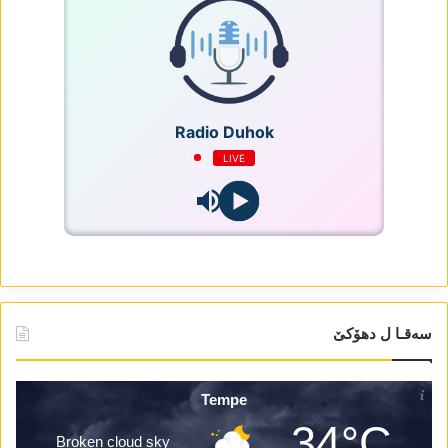
Radio Duhok
LIVE
سەقـا ل دھۆکێ
Tempe
34°C
Broken cloud sky