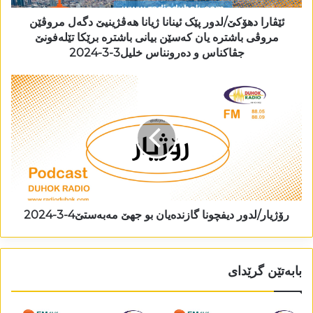
ئێڤارا دھۆکێ/لدور پێک ئینانا ژیانا ھەڤژینیێ دگەل مروڤێن
مروڤی باشترە یان کەسێن بیانی باشترە برێکا تێلەفونێ
جڤاکناس و دەرونناس خلیل3-3-2024
رۆژیار/لدور دیفچونا گازندەیان بو جھێ مەبەستێ4-3-2024
بابەتێن گرێدای