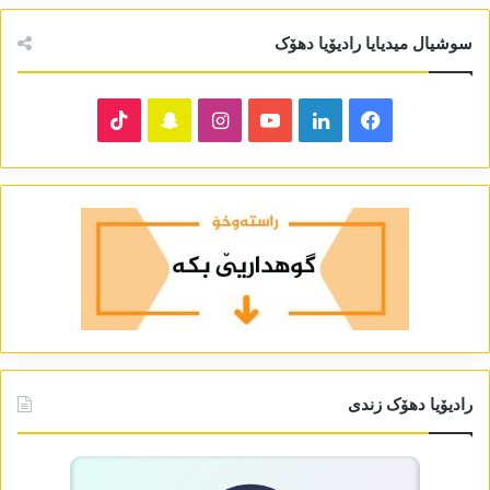
سوشیال میدیایا رادیۆیا دھۆک
TikTok
Snapchat
Instagram
YouTube
LinkedIn
Facebook
رادیۆیا دھۆک زندی