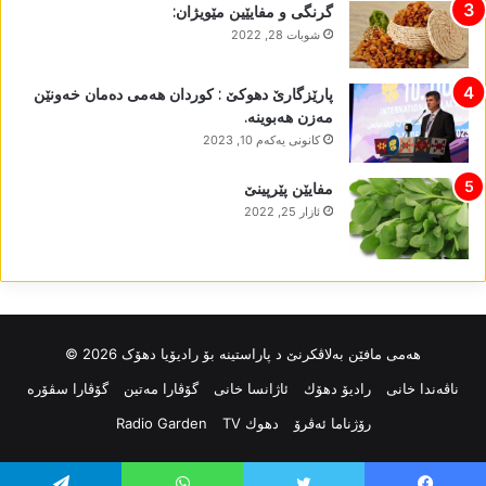
گرنگی و مفایێین مێویژان:
شوبات 28, 2022
پارێزگارێ دھوکێ : کوردان ھەمی دەمان خەونێن
مەزن ھەبوینە.
كانونی یه‌كه‌م 10, 2023
مفایێن پێرپینێ
ئازار 25, 2022
ھەمی مافێن بەلاڤکرنێ د پاراستینە بۆ رادیۆیا دھۆک 2026 ©
ناڤه‌ندا خانی
رادیۆ دهۆك
ئاژانسا خانی
گۆڤارا مەتین
گۆڤارا سڤۆرە
رۆژناما ئەڤرۆ
دهوك TV
Radio Garden