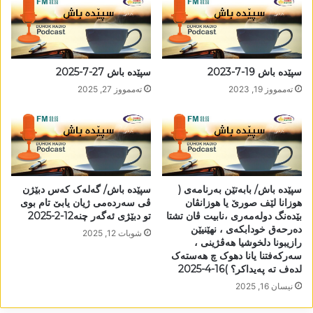
سپێدە باش 19-7-2023
سپێدە باش 27-7-2025
تەممووز 19, 2023
تەممووز 27, 2025
سپێدە باش/ بابەتێن بەرنامەی (
سپێدە باش/ گەلەک کەس دبێژن
ھوزانا لێف صورێ یا ھوزانڤان
ڤی سەردەمی ژیان یابێ تام بوی
بێدەنگ دولەمەری ،نابیت ڤان تشتا
تو دبێژی ئەگەر چنە12-2-2025
دەرحەق خودابکەی ، نھێنیێن
شوبات 12, 2025
رازیبونا دلخوشیا ھەڤژینی ،
سەرکەفتنا یانا دھوک چ ھەستەک
لدەف تە پەیداکر؟ )16-4-2025
نیسان 16, 2025