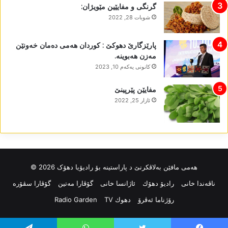
گرنگی و مفایێین مێویژان:
شوبات 28, 2022
پارێزگارێ دھوکێ : کوردان ھەمی دەمان خەونێن
مەزن ھەبوینە.
كانونی یه‌كه‌م 10, 2023
مفایێن پێرپینێ
ئازار 25, 2022
ھەمی مافێن بەلاڤکرنێ د پاراستینە بۆ رادیۆیا دھۆک 2026 ©
ناڤه‌ندا خانی
رادیۆ دهۆك
ئاژانسا خانی
گۆڤارا مەتین
گۆڤارا سڤۆرە
رۆژناما ئەڤرۆ
دهوك TV
Radio Garden