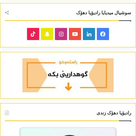
سوشیال میدیایا رادیۆیا دھۆک
TikTok
Snapchat
Instagram
YouTube
LinkedIn
Facebook
رادیۆیا دھۆک زندی