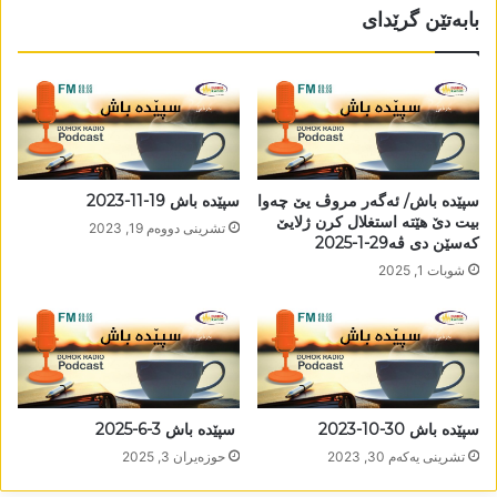
بابەتێن گرێدای
سپێدە باش/ ئەگەر مروڤ یێ چەوا
سپێدە باش 19-11-2023
بیت دێ ھێتە استغلال کرن ژلایێ
تشرینی دووه‌م 19, 2023
کەسێن دی ڤە29-1-2025
شوبات 1, 2025
سپێدە باش 30-10-2023
سپێدە باش 3-6-2025
تشرینی یه‌كه‌م 30, 2023
حوزه‌یران 3, 2025