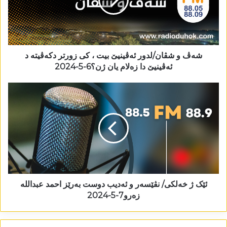
شەڤ و شڤان/لدور ئەڤینیێ بیت ، کی زورتر دکەڤیتە د
ئەڤینیێ دا زەلام یان ژن؟6-5-2024
ئێک ژ خەلکی/ نڤێسەر و ئەدیب دوست بەرێز احمد عبداللە
زەرو7-5-2024