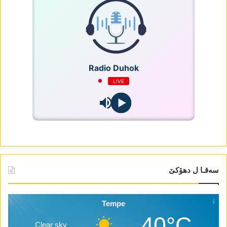
Radio Duhok
LIVE
سەقـا ل دھۆکێ
Tempe
40°C
Clear sky