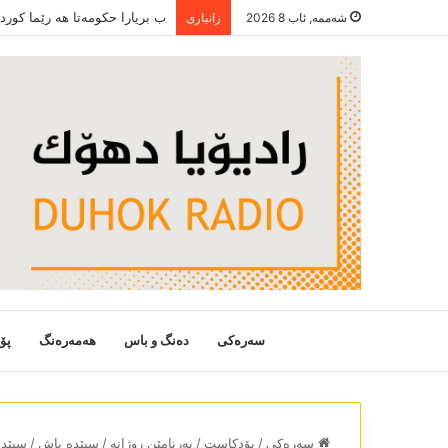
ھەر سترانەک چێرۆکەکە
شەممە, ئاب 8 2026
زانیاری
سەرەکی
دەنگ و باس
هەمەرەنگ
پۆ
سەرەکی
/
پۆدکاست
/
بەرنامێن روژانە
/
سپێدە باش
/