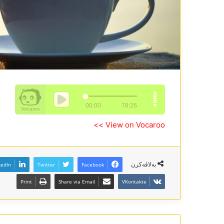
View on Vocaroo >>
بەلاڤەکرن
kedIn
Twitter
Facebook
Print
Share via Email
VKontakte