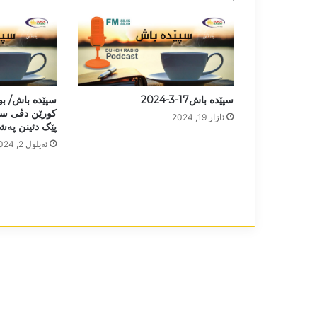
سپێدە باش17-3-2024
سپێدە باش/ بو
کورێن دڤی سە
ئازار 19, 2024
پێک دئینن پەشیمان 
ئه‌یلول 2, 2024