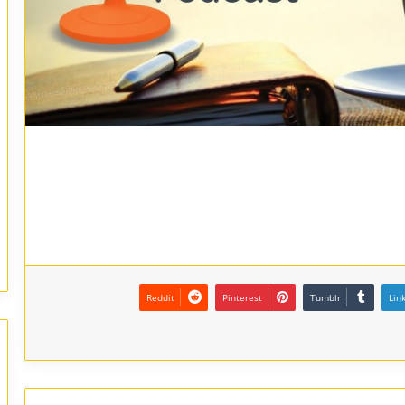
Reddit
Pinterest
Tumblr
Lin