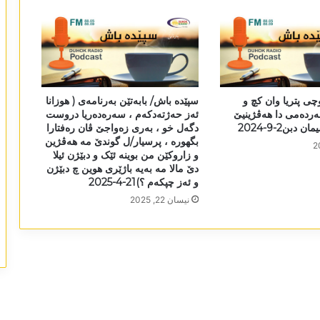
چی پتریا وان کچ و
سپێدە باش/ بابەتێن بەرنامەی ( ھوزانا
ردەمی دا ھەڤژینیێ
ئەز حەژتەدکەم ، سەرەدەریا دروست
دبن2-9-2024
دگەل خو ، بەری زەواجێ ڤان رەفتارا
بگھورە ، پرسیار/ل گوندێ مە ھەڤژین
و زاروکێن من بوینە ئێک و دبێژن ئیلا
دێ مالا مە بەیە باژێری ھوین چ دبێژن
و ئەز چپکەم ؟)21-4-2025
نیسان 22, 2025