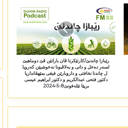
رێبازا چاندنێ/کارتێکرنا ڤان بارانێن ڤێ دوماھیێ
لسەر دەخل و دانی و بەلاڤبونا نەخوشیێن کەرویا
ل چاندنا نخافتی و داروبارێن فیقی بمێھڤانداریا
دکتور فتحی عبدالکریم و دکتور ابراھیم عیسی
بریێا تێلەفونێ8-5-2024