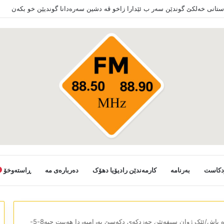
دکاست
بەرنامە
کارمەندێن رادیۆیا دھۆک
دەربارەی مە
ڕاستەوخۆ
سپێدە باش/ئێک ژوان سیفەتێن حەزدکەی دکەسێ بەرامبەردا ھەبیت چیە8-5-