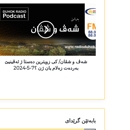
شەڤ و شڤان/ کی زویترین دەستا ژ ئەڤینیێ
بەردەت زەلام یان ژن ؟7-5-2024
بابەتێن گرێدای