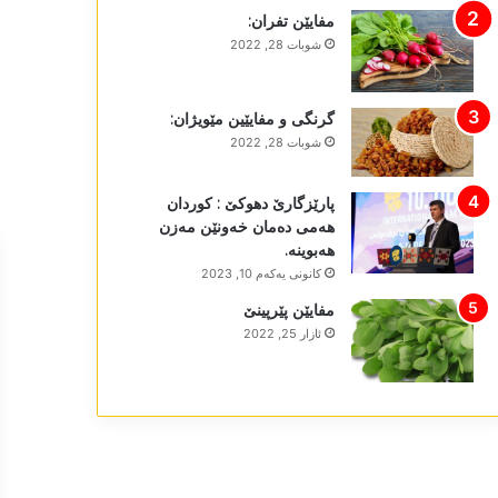
مفایێن تفران:
شوبات 28, 2022
گرنگی و مفایێین مێویژان:
شوبات 28, 2022
پارێزگارێ دھوکێ : کوردان
ھەمی دەمان خەونێن مەزن
ھەبوینە.
كانونی یه‌كه‌م 10, 2023
مفایێن پێرپینێ
ئازار 25, 2022