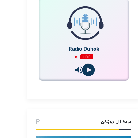
Radio Duhok
LIVE
سەقـا ل دھۆکێ