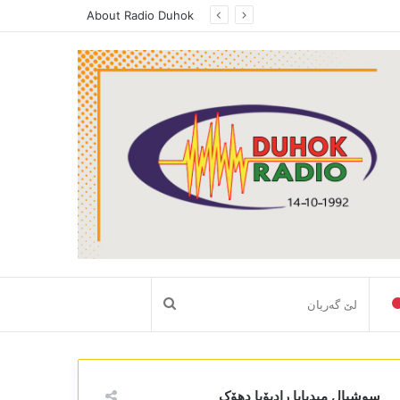
About Radio Duhok
لێ
گەریان
سوشیال میدیایا رادیۆیا دھۆک