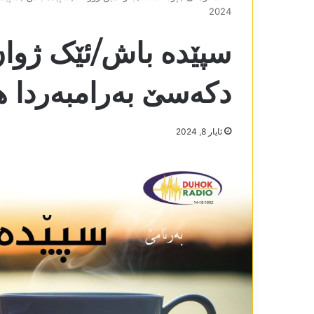
2024
سپێدە باش/ئێک ژوا
دکەسێ بەرامبەردا ھەبیت 
ئایار 8, 2024