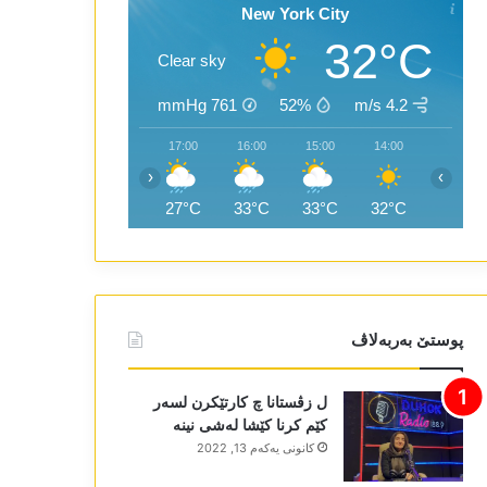
New York City
32°C
Clear sky
mmHg
761
52%
4.2 m/s
19:00
18:00
17:00
16:00
15:00
14:00
‹
›
26°C
25°C
27°C
33°C
33°C
32°C
پوستێ بەربەلاڤ
ل زڤستانا چ کارتێکرن لسەر
کێم کرنا کێشا لەشی نینە
كانونی یه‌كه‌م 13, 2022