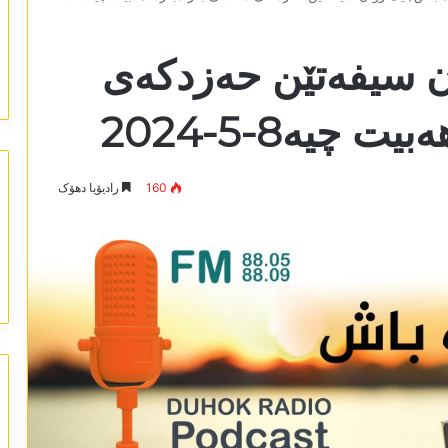
ن سیفەتێن حەزدکەی
چیە8-5-2024
160
رادیۆیا دھۆک