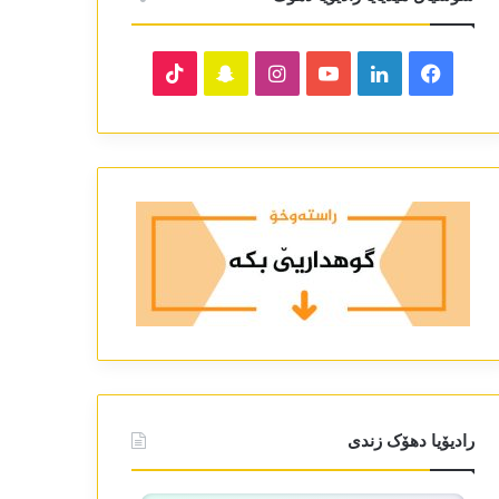
TikTok
Snapchat
Instagram
YouTube
LinkedIn
Facebook
رادیۆیا دھۆک زندی