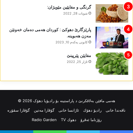
گرنگی و مفایێین مێویژان:
شوبات 28, 2022
پارێزگارێ دھوکێ : کوردان ھەمی دەمان خەونێن
مەزن ھەبوینە.
كانونی یه‌كه‌م 10, 2023
مفایێن پێرپینێ
ئازار 25, 2022
ھەمی مافێن بەلاڤکرنێ د پاراستینە بۆ رادیۆیا دھۆک 2026 ©
ناڤه‌ندا خانی
رادیۆ دهۆك
ئاژانسا خانی
گۆڤارا مەتین
گۆڤارا سڤۆرە
رۆژناما ئەڤرۆ
دهوك TV
Radio Garden