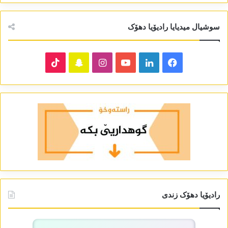
سوشیال میدیایا رادیۆیا دھۆک
TikTok
Snapchat
Instagram
YouTube
LinkedIn
Facebook
رادیۆیا دھۆک زندی