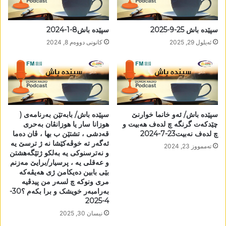
سپێدە باش 25-9-2025
سپێدە باش8-1-2024
ئه‌یلول 29, 2025
كانونی دووه‌م 8, 2024
سپێدە باش/ ئەو خانما خوارنێ
سپێدە باش/ بابەتێن بەرنامەی (
چێدکەت گرنگە چ لدەف ھەبیت و
ھوزانا سار یا ھوزانڤان بەحری
چ لدەف نەبیت23-7-2024
قەدشی ، تشتێن ب بھا ، ڤان دەما
ئەگەر تە خوڤەکێشا نە ژ ترسێ یە
تەممووز 23, 2024
و نەترسنوکی یە بەلکو ژتێگەھشتن
و عەقلی یە ، پرسیار/برایێ مەزنم
بێی بابین دەیکامن ژی ھەیڤەکە
مری ونوکە چ لسەر من پیدڤیە
بەرامبەر خویشک و برا بکەم ؟30-
4-2025
نیسان 30, 2025