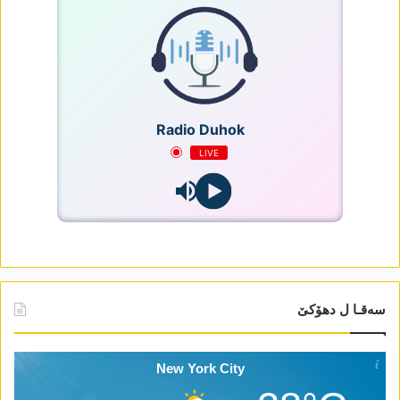
Radio Duhok
LIVE
سەقـا ل دھۆکێ
New York City