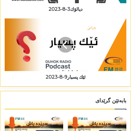
دیالۆك3-8-2023
ئێك پسیار9-8-2023
بابەتێن گرێدای