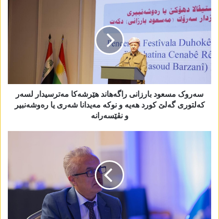
سەروک مسعود بارزانی راگەھاند ھێرشەکا مەترسیدار لسەر
کەلتوری گەلێ کورد ھەیە و نوکە مەیدانا شەری یا رەوشەنبیر
و نڤێسەرانە