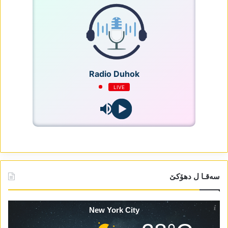
Radio Duhok
LIVE
سەقـا ل دھۆکێ
New York City