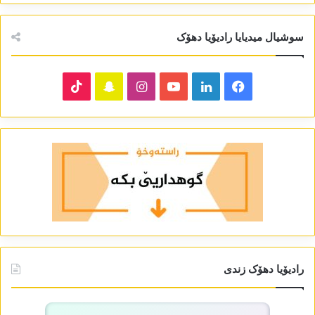
سوشیال میدیایا رادیۆیا دھۆک
TikTok
Snapchat
Instagram
YouTube
LinkedIn
Facebook
رادیۆیا دھۆک زندی