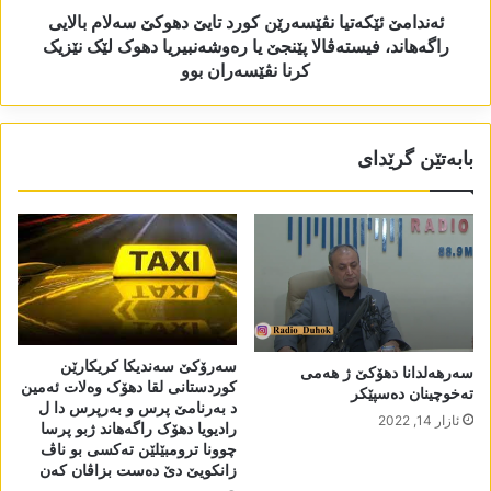
ئەندامێ ئێکەتیا نڤێسەرێن کورد تایێ دھوکێ سەلام بالایی
راگەھاند، فیستەڤالا پێنجێ یا رەوشەنبیریا دھوک لێک نێزیک
کرنا نڤێسەران بوو
بابەتێن گرێدای
سەرۆکێ سەندیکا کریکارێن
سەرھەلدانا دھۆکێ ژ ھەمی
کوردستانی لقا دھۆک وەلات ئەمین
تەخوچینان دەسپێکر
د بەرنامێ پرس و بەرپرس دا ل
ئازار 14, 2022
رادیویا دھۆک راگەھاند ژبو پرسا
چوونا ترومبێلێن تەکسی بو ناڤ
زانکویێ دێ دەست بزاڤان کەن