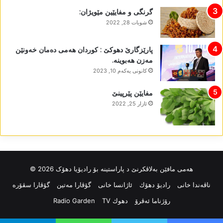
گرنگی و مفایێین مێویژان:
شوبات 28, 2022
پارێزگارێ دھوکێ : کوردان ھەمی دەمان خەونێن
مەزن ھەبوینە.
كانونی یه‌كه‌م 10, 2023
مفایێن پێرپینێ
ئازار 25, 2022
ھەمی مافێن بەلاڤکرنێ د پاراستینە بۆ رادیۆیا دھۆک 2026 ©
ناڤه‌ندا خانی
رادیۆ دهۆك
ئاژانسا خانی
گۆڤارا مەتین
گۆڤارا سڤۆرە
رۆژناما ئەڤرۆ
دهوك TV
Radio Garden