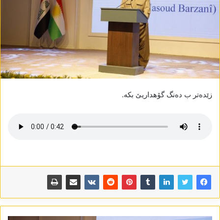
زێدەتر ب دەنگ گۆھداریێ بکە.