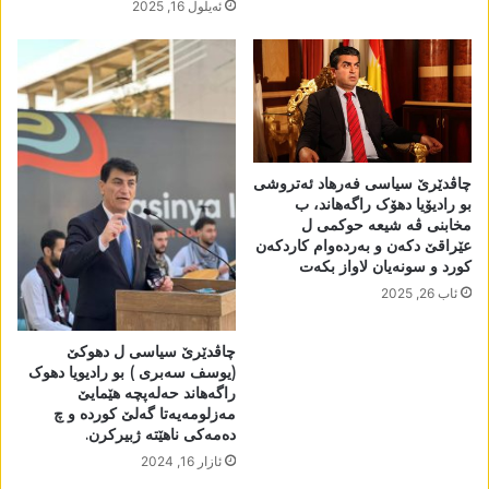
ئه‌یلول 16, 2025
چاڤدێرێ سیاسی فەرھاد ئەتروشی
بو رادیۆیا دھۆک راگەھاند، ب
مخابنی ڤە شیعە حوکمی ل
عێراقێ دکەن و بەردەوام کاردکەن
کورد و سونەیان لاواز بکەت
ئاب 26, 2025
چاڤدێرێ سیاسی ل دھوکێ
(یوسف سەبری ) بو رادیویا دھوک
راگەھاند حەلەپچە ھێمایێ
مەزلومەیەتا گەلێ کوردە و چ
دەمەکی ناھێتە ژبیرکرن.
ئازار 16, 2024