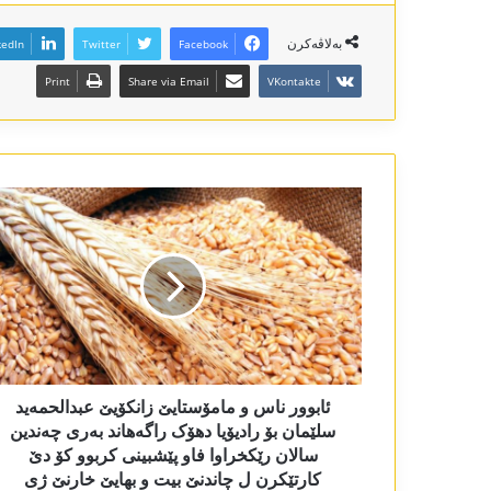
بەلاڤەکرن
kedIn
Twitter
Facebook
Print
Share via Email
VKontakte
ئابوور ناس و مامۆستایێ زانکۆیێ عبدالحمەید
سلێمان بۆ رادیۆیا دھۆک راگەھاند بەری چەندین
سالان رێکخراوا فاو پێشبینی کربوو کۆ دێ
کارتێکرن ل چاندنێ بیت و بھایێ خارنێ ژی