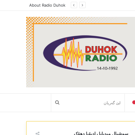
About Radio Duhok
لێ
گەریان
سوشیال میدیایا رادیۆیا دھۆک