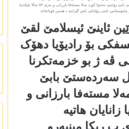
خوشحالی ڤە ژ بو خزمەتکرنا مامۆستاێین ئاینی و ل سەردەستێ بابێ رۆحیێ نەتەوا کورد مەلا مستەفا بارزانی و بەری ٥٢ سالا ئێیکەتیا
و مامۆستانین ئاینی رۆلەکێ باش گێراییە د ھەمی قونانخاند
ێین ئاینێ ئیسلامێ لقێ
سفکی بۆ رادیۆیا دھۆک
 ڤە ژ بو خزمەتکرنا
 ل سەردەستێ بابێ
ەلا مستەفا بارزانی و
کەتیا زانایان ھاتیە
 ب ریکا مینبەرو