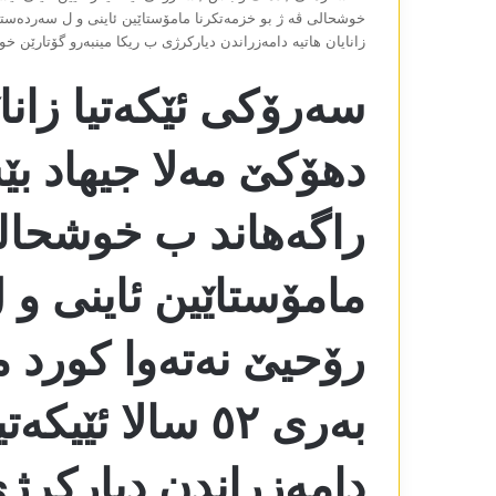
زانایان ھاتیە دامەزراندن دیارکرژی ب ریکا مینبەرو گۆتارێن خ
سەرۆکی ئێکەتیا زانا
دھۆکێ مەلا جیھاد بێ
راگەھاند ب خوشحالی
مامۆستاێین ئاینی و
رۆحیێ نەتەوا کورد م
بەری ٥٢ سالا ئێی
دامەزراندن دیارکرژی