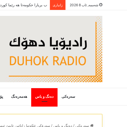
ھەر سترانەک چێرۆکەکە
شەممە, ئاب 8 2026
زانیاری
سەرەکی
دەنگ و باس
هەمەرەنگ
پۆ
سەرەکی
/
دەنگ و باس
/
سەرۆکی ئێکەتیا زاناێین ئاینێ ئی