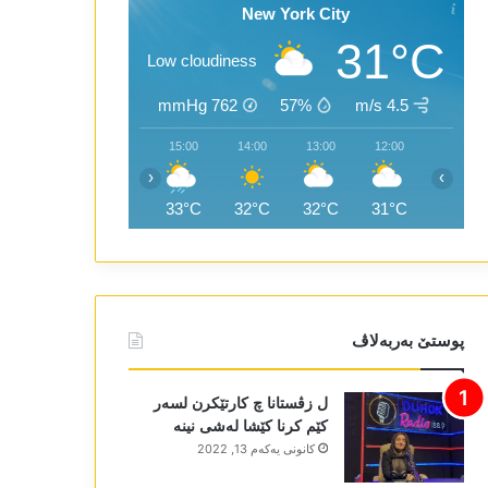
New York City
31°C
Low cloudiness
mmHg
762
57%
4.5 m/s
17:00
16:00
15:00
14:00
13:00
12:00
‹
›
27°C
33°C
33°C
32°C
32°C
31°C
پوستێ بەربەلاڤ
ل زڤستانا چ کارتێکرن لسەر
کێم کرنا کێشا لەشی نینە
كانونی یه‌كه‌م 13, 2022