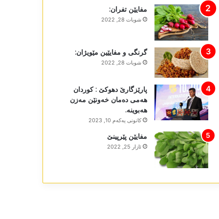
مفایێن تفران:
شوبات 28, 2022
گرنگی و مفایێین مێویژان:
شوبات 28, 2022
پارێزگارێ دھوکێ : کوردان
ھەمی دەمان خەونێن مەزن
ھەبوینە.
كانونی یه‌كه‌م 10, 2023
مفایێن پێرپینێ
ئازار 25, 2022