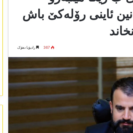
نین ئاینی رۆلەکێ باش
خاند
367
رادیۆیا دھۆک