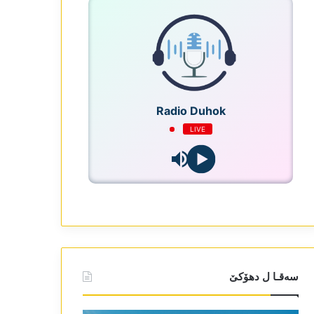
Radio Duhok
LIVE
سەقـا ل دھۆکێ