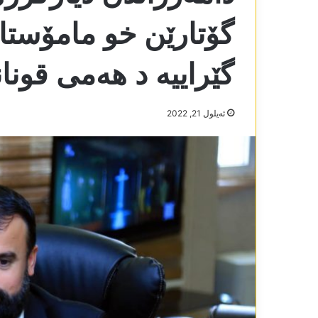
گۆتارێن خو مامۆستا
گێراییە د ھەمی قونان
ئه‌یلول 21, 2022