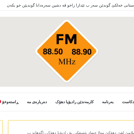
دکاست
بەرنامە
کارمەندێن رادیۆیا دھۆک
دەربارەی مە
ڕاستەوخۆ
سلامێ لقێ دھۆکێ مەلا جیھاد بێسفکی بۆ رادیۆیا دھۆک راگەھاند ب