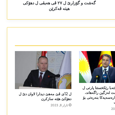
گەشت و گۆزارێ ل ٢٧ ڤی ھەیڤی ل دھۆکی
ھیتە ڤەکرێن
با رێکخستنا پارتی ل
 لەزگین راگەھاند،
ل 12ی ڤێ مەھێ دیدارا لاوان دێ ل
رەسەیەکا بنەرەتی بۆ
دھۆکێ ھێتە سازکرن
ئازار 8, 2023