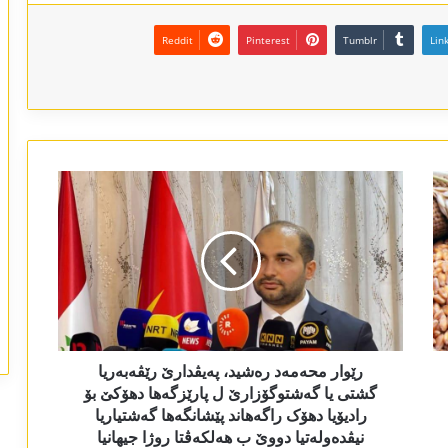
Reddit
Pinterest
Tumblr
Lin
‎رێوار محەمەد رەشید، پەیڤدارێ رێڤەبەریا
گشتی یا گەشتوگۆزارێ ل پارێزگەها دهۆکێ بۆ
رادیۆیا دھۆک راگەھاند پێشانگەھا گەشتیاریا
نیڤدەولەتیا دووێ ب ھەلکەڤتا روژا جیھانیا