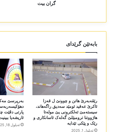
گران بیت
بابەتێن گرێدای
رێڤەبەرێ ھاتن و چوونێ ل قەزا
بەرپرسێ مەکتە
ئاکرێ عەقید ئومێد سەدیق راگەھاند،
دھۆکیسەربەست
سیستەمێ ئەلکترونی یێ مولەتا
پارتی دڤێت چا
ھاژووتنا ترومبێلێ گەلەک ئاسانکاری و
ئاریشەیا ببینیت
رێک و پێکی تێدایە
ئه‌یلول 18, 2025
ئه‌یلول 1, 2025