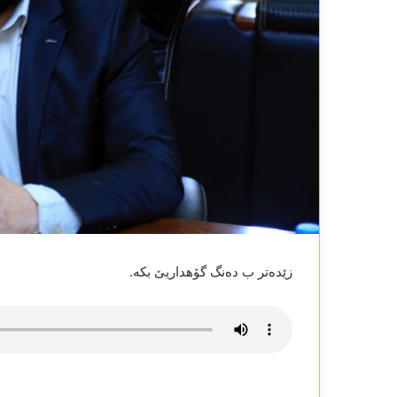
زێدەتر ب دەنگ گۆھداریێ بکە.