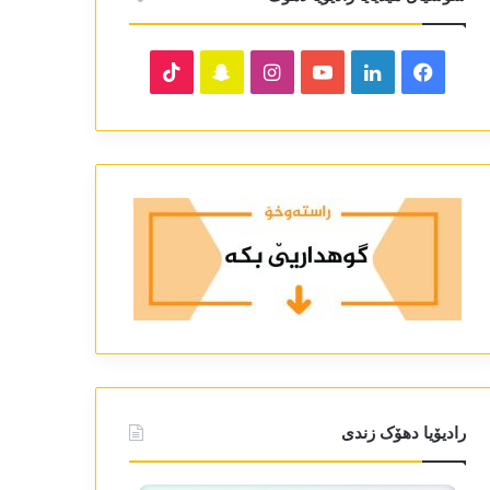
TikTok
Snapchat
Instagram
YouTube
LinkedIn
Facebook
رادیۆیا دھۆک زندی