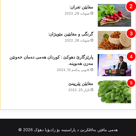
مفایێن تفران:
شوبات 28, 2022
گرنگی و مفایێین مێویژان:
شوبات 28, 2022
پارێزگارێ دھوکێ : کوردان ھەمی دەمان خەونێن
مەزن ھەبوینە.
كانونی یه‌كه‌م 10, 2023
مفایێن پێرپینێ
ئازار 25, 2022
ھەمی مافێن بەلاڤکرنێ د پاراستینە بۆ رادیۆیا دھۆک 2026 ©