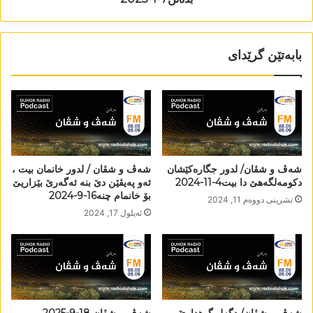
بابەتێن گرێدای
شەڤ و شڤان/ لدور جگارەکێشان
شەڤ و شڤان / لدور خانمان بیت ،
دکومەلگەھێ دا بیت4-11-2024
ئەو پەیڤێن دێ بنە ئەگەرێ بێزاریێ
بۆ خانمام چنە16-9-2024
تشرینی دووه‌م 11, 2024
ئه‌یلول 17, 2024
شەڤ و شڤان/ دگەل گوھدارێ
شەڤ و شڤان 18-9-2025