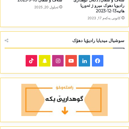
رادیویا دھوک میرو ژ ئەورپا
ئه‌یلول 20, 2025
ھاتیە13-12-2023
كانونی یه‌كه‌م 17, 2023
سوشیال میدیایا رادیۆیا دھۆک
TikTok
Snapchat
Instagram
YouTube
LinkedIn
Facebook