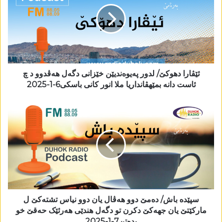
ئێڤارا دھوکێ/ لدور پەیوەندیێن خێزانی دگەل ھەڤدوو د چ
ئاست دانە بمێھڤانداریا ملا انور کانی باسکی6-1-2025
سپێدە باش/ دەمێ دوو ھەڤال یان دوو نیاس تشتەکێ ل
مارکێتێ یان جھەکێ دکرن تو دگەل ھندێی ھەرئێک حەقێ خو
بدەتن7-1-2025