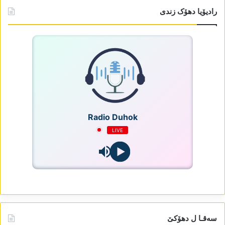
رادیۆیا دھۆک زندی
Radio Duhok
LIVE
سەقـا ل دھۆکێ