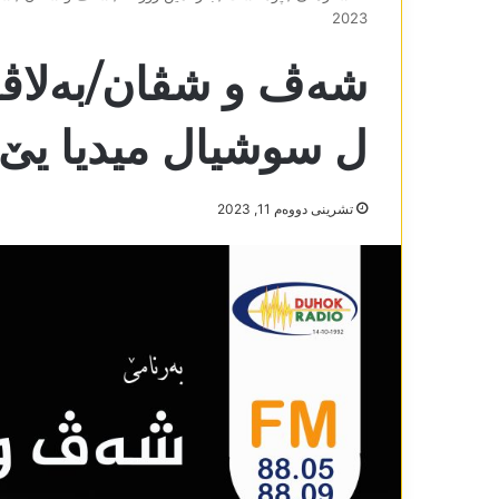
2023
شەڤ و شڤان/بەلاڤکرن
ل سوشیال میدیا یێ7-11-2023
تشرینی دووه‌م 11, 2023