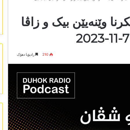
ا وێنەیێن بیک و زاڤا
210
رادیۆیا دھۆک