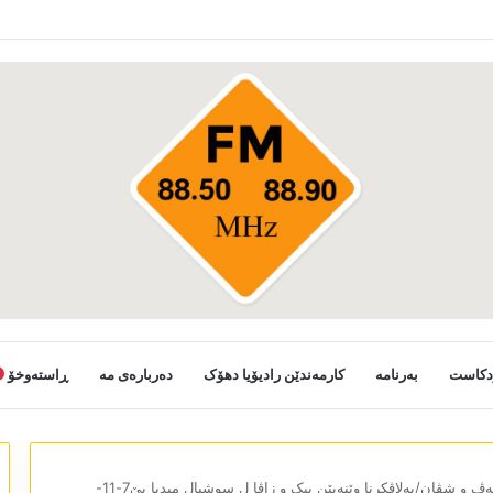
دکاست
بەرنامە
کارمەندێن رادیۆیا دھۆک
دەربارەی مە
ڕاستەوخۆ
شەڤ و شڤان/بەلاڤکرنا وێنەیێن بیک و زاڤا ل سوشیال میدیا یێ7-11-