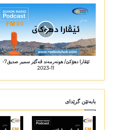
ئێڤارا دھۆکێ/ ھونەرمەند ڤەگێر سمیر صدیق7-
11-2023
بابەتێن گرێدای