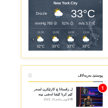
New York City
33°C
Drizzle
mmHg
765
51%
3.7 m/s
18:00
17:00
16:00
15:00
14:00
13:00
‹
›
28°C
32°C
32°C
33°C
33°C
33°C
پوستێ بەربەلاڤ
ل زڤستانا چ کارتێکرن لسەر
کێم کرنا کێشا لەشی نینە
كانونی یه‌كه‌م 13, 2022