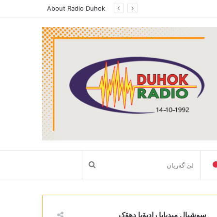
د بەرامێ فوکس ل رادیویا دھوک، پەیڤدارێ رێڤەبەریا رەوشببیری ھونەری ل دھوکێ راگەھاند، دکابینەیا نەھێ یا حکومەتا ھەرێما کوردستانێ گرنگیا باش دایە سکتەرێ رەوشنبیری و ھونەری
About Radio Duhok
لێ
گەریان
سوشیال میدیایا رادیۆیا دھۆک