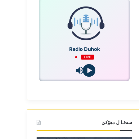
Radio Duhok
LIVE
سەقـا ل دھۆکێ