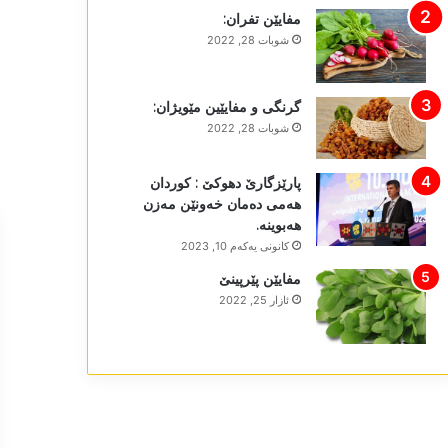
مفایێن تفران:
شوبات 28, 2022
گرنگی و مفایێین مێویژان:
شوبات 28, 2022
پارێزگارێ دھوکێ : کوردان
ھەمی دەمان خەونێن مەزن
ھەبوینە.
كانونی یه‌كه‌م 10, 2023
مفایێن پێرپینێ
ئازار 25, 2022