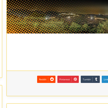
Reddit
Pinterest
Tumblr
Lin