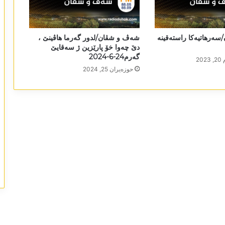
ەرھاتیەکا راستەقینە
شەڤ و شڤان/لدور گەرما ھاڤینێ ،
دێ چەوا خۆ پارێزین ژ سەقایێ
گەرم24-6-2024
20
حوزه‌یران 25, 2024