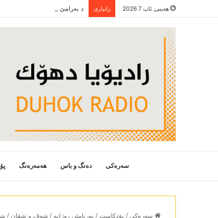
هەینی, ئاب 7 2026
زانیاری
سەرەکی
دەنگ و باس
هەمەرەنگ
پۆ
سەرەکی
/
پۆدکاست
/
بەرنامێن روژانە
/
شەڤ و شڤان
/