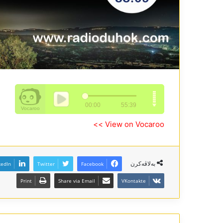
View on Vocaroo >>
بەلاڤەکرن
kedIn
Twitter
Facebook
Print
Share via Email
VKontakte