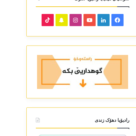
TikTok
Snapchat
Instagram
YouTube
LinkedIn
Facebook
رادیۆیا دھۆک زندی