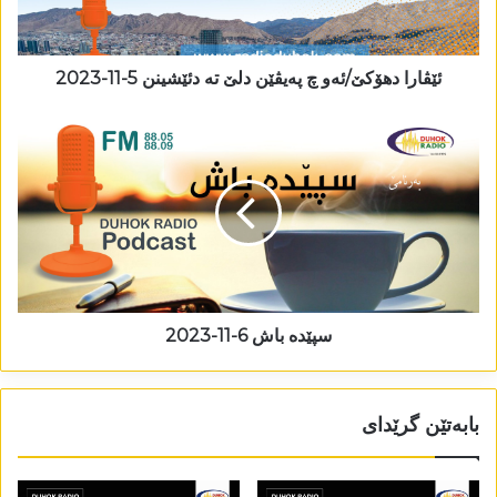
ئێڤارا دھۆکێ/ئەو چ پەیڤێن دلێ تە دئێشینن 5-11-2023
سپێدە باش 6-11-2023
بابەتێن گرێدای