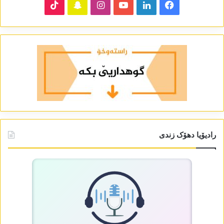
TikTok
Snapchat
Instagram
YouTube
LinkedIn
Facebook
رادیۆیا دھۆک زندی