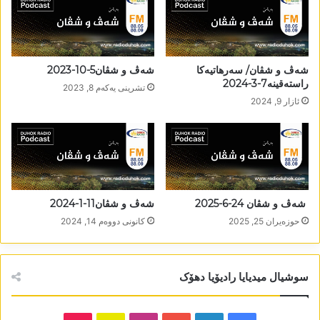
شەڤ و شڤان/ سەرھاتیەکا
شەڤ و شڤان5-10-2023
راستەقینە7-3-2024
تشرینی یه‌كه‌م 8, 2023
ئازار 9, 2024
شەڤ و شڤان 24-6-2025
شەڤ و شڤان11-1-2024
حوزه‌یران 25, 2025
كانونی دووه‌م 14, 2024
سوشیال میدیایا رادیۆیا دھۆک