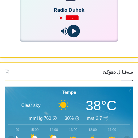
Radio Duhok
LIVE
سەقـا ل دھۆکێ
Tempe
38°C
Clear sky
mmHg
760
30%
2.7 m/s
16:00
15:00
14:00
13:00
12:00
11:00