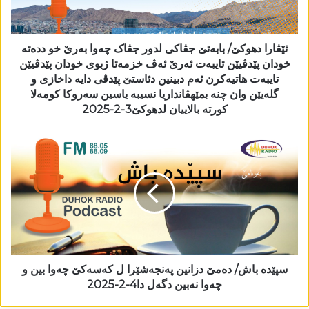
ئێڤارا دھوکێ/ بابەتێ جڤاکی لدور جڤاک چەوا بەرێ خو ددەتە
خودان پێدڤیێن تایبەت ئەرێ ئەڤ خزمەتا ژبوی خودان پێدڤیێن
تایبەت ھاتیەکرن ئەم دبینین دئاستێ پێدڤی دایە داخازی و
گلەیێن وان چنە بمێھڤانداریا نسیبە یاسین سەروکا کومەلا
کورتە بالاییان لدھوکێ3-2-2025
سپێدە باش/ دەمێ دزانین پەنجەشێرا ل کەسەکێ چەوا بین و
چەوا نەبین دگەل دا4-2-2025