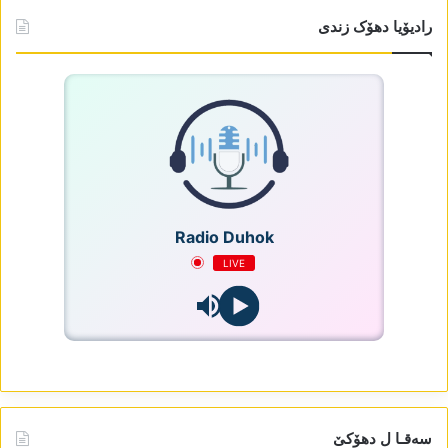
رادیۆیا دھۆک زندی
Radio Duhok
LIVE
سەقـا ل دھۆکێ