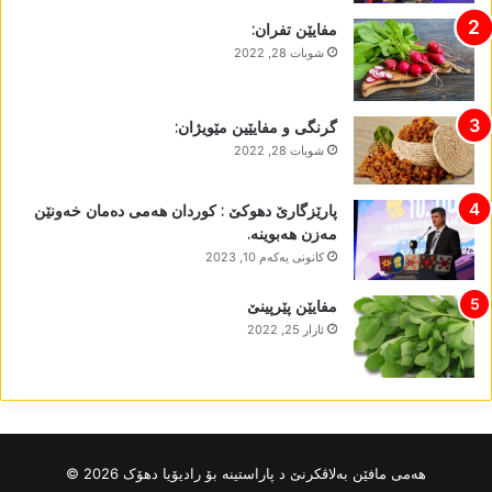
مفایێن تفران:
شوبات 28, 2022
گرنگی و مفایێین مێویژان:
شوبات 28, 2022
پارێزگارێ دھوکێ : کوردان ھەمی دەمان خەونێن
مەزن ھەبوینە.
كانونی یه‌كه‌م 10, 2023
مفایێن پێرپینێ
ئازار 25, 2022
ھەمی مافێن بەلاڤکرنێ د پاراستینە بۆ رادیۆیا دھۆک 2026 ©