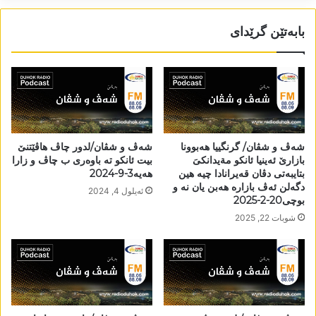
بابەتێن گرێدای
شەڤ و شڤان/ گرنگییا ھەبوونا
شەڤ و شڤان/لدور چاڤ ھاڤێتنێ
بازارێ ئەینیا ئانكو مةيدانكىَ
بیت ئانکو تە باوەری ب چاڤ و زارا
بتایبەتی دڤان قەیرانادا چیە ھین
ھەیە3-9-2024
دگەلن ئەڤ بازارە ھەبن یان نە و
ئه‌یلول 4, 2024
بوچی20-2-2025
شوبات 22, 2025