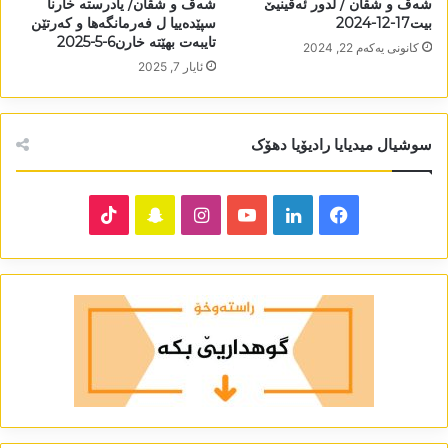
شەڤ و شڤان / لدور ئەڤینیێ
شەڤ و شڤان/ یادرستە خارنا
بیت17-12-2024
سپێدەییا ل فەرمانگەھا و کەرتێن
تایبەت بھێتە خارن6-5-2025
كانونی یه‌كه‌م 22, 2024
ئایار 7, 2025
سوشیال میدیایا رادیۆیا دھۆک
TikTok
Snapchat
Instagram
YouTube
LinkedIn
Facebook