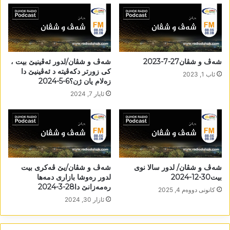
شەڤ و شڤان27-7-2023
شەڤ و شڤان/لدور ئەڤینیێ بیت ،
کی زورتر دکەڤیتە د ئەڤینیێ دا
ئاب 1, 2023
زەلام یان ژن؟6-5-2024
ئایار 7, 2024
شەڤ و شڤان/ لدور سالا نوی
شەڤ و شڤان/یێ ڤەکری بیت
بیت30-12-2024
لدور رەوشا بازاری دمەھا
رەمەزانێ دا28-3-2024
كانونی دووه‌م 4, 2025
ئازار 30, 2024