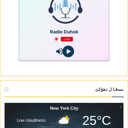
Radio Duhok
LIVE
سەقـا ل دھۆکێ
New York City
25°C
Low cloudiness