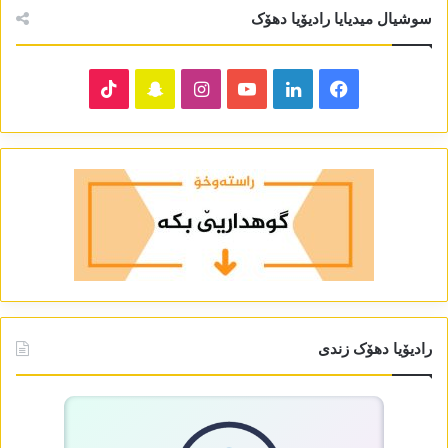
سوشیال میدیایا رادیۆیا دھۆک
TikTok
Snapchat
Instagram
YouTube
LinkedIn
Facebook
رادیۆیا دھۆک زندی