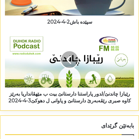
سپێدە باش2-4-2024
رێبازا چاندنێ/لدور پاراستنا دارستانێ بیت ب مێھڤانداریا بەرێز
کاوە صبری رێڤەبەرێ دارستانێ و پاوانی ل دھوکێ3-4-2024
بابەتێن گرێدای