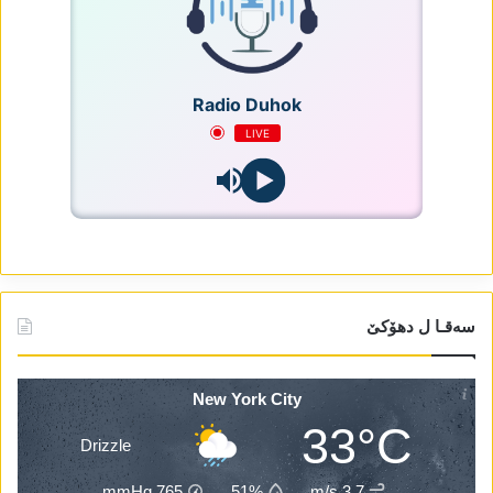
Radio Duhok
LIVE
سەقـا ل دھۆکێ
New York City
33°C
Drizzle
mmHg
765
51%
3.7 m/s