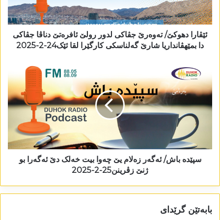
ئێڤارا دھوکێ/ تەوەرێ جڤاکی لدور رولێ ئافرەتێ دناڤا جڤاکی
دا بمێھڤانداریا شارێ گەلناسکی کارگێرا لقا ئێک24-2-2025
سپێدە باش/ ئەگەر زەلام یێ چەوا بیت خەلک دێ ئەگەرا بو
ژنێ زڤرینن25-2-2025
بابەتێن گرێدای