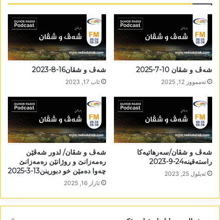
شەڤ و شڤان 10-7-2025
شەڤ و شڤان16-8-2023
تەممووز 12, 2025
ئاب 17, 2023
شەڤ و شڤان/سەرھاتیەکا
شەڤ و شڤان/ لدور شەڤێن
راستەقینە24-9-2023
رەمەزانێ و روژانێن رەمەزانێ
چەوا دەمێن خو دبورینن13-3-2025
ئه‌یلول 25, 2023
ئازار 16, 2025