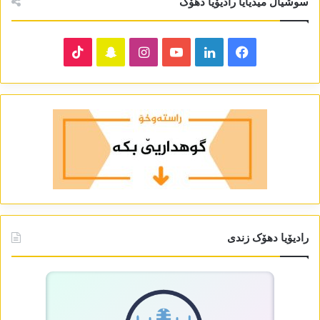
سوشیال میدیایا رادیۆیا دھۆک
TikTok
Snapchat
Instagram
YouTube
LinkedIn
Facebook
رادیۆیا دھۆک زندی