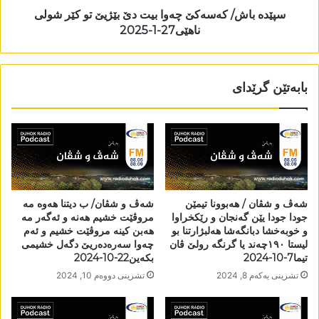
سپێدە باش/ کەسەکێ چەوا بیت دێ بێژیێ تو کێر شولی
ناھێی27-1-2025
بابەتێن گرێدای
شەڤ و شڤان / ھەبوونا تیمێن
شەڤ و شڤان/ ب دیتنا ھەوە مە
جودا جودا یێن گەنجان و رێکخراوا
مروڤێت خشیم ھەنە و ئەگەر مە
و خوبەخشا دبانگەشا ھەلبژارتنا بو
ھەبن کینە مروڤێت خشیم و ئەم
لیستا ١٩٠چەند یا گرنگە رولێ ڤان
چەوا سەرەدەریێ دگەل خشیمی
تیما7-10-2024
بکەین22-10-2024
تشرینی یه‌كه‌م 8, 2024
تشرینی دووه‌م 10, 2024