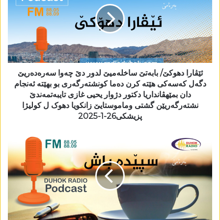
ئێڤارا دھوکێ/ بابەتێ ساخلەمیێ لدور دێ چەوا سەرەدەریێ
دگەل کەسەکی ھێتە کرن دەما کونشتەرگەری بو بھێتە ئەنجام
دان بمێھڤانداریا دکتور دژوار یحیی غازی تایبەتمەندێ
نشتەرگەریێن گشتی وماموستایێ زانکویا دھوک ل کولیژا
پزیشکی26-1-2025