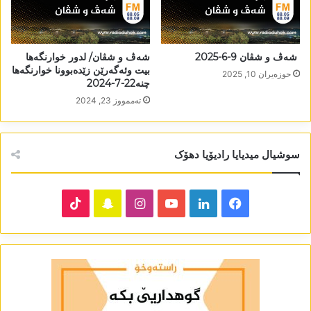
شەڤ و شڤان 9-6-2025
شەڤ و شڤان/ لدور خوارنگەھا
بیت وئەگەرێن زێدەبوونا خوارنگەھا
حوزه‌یران 10, 2025
چنە22-7-2024
تەممووز 23, 2024
سوشیال میدیایا رادیۆیا دھۆک
TikTok
Snapchat
Instagram
YouTube
LinkedIn
Facebook