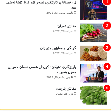
ل زڤستانا چ کارتێکرن لسەر کێم کرنا کێشا لەشی
نینە
كانونی یه‌كه‌م 13, 2022
مفایێن تفران:
شوبات 28, 2022
گرنگی و مفایێین مێویژان:
شوبات 28, 2022
پارێزگارێ دھوکێ : کوردان ھەمی دەمان خەونێن
مەزن ھەبوینە.
كانونی یه‌كه‌م 10, 2023
مفایێن پێرپینێ
ئازار 25, 2022