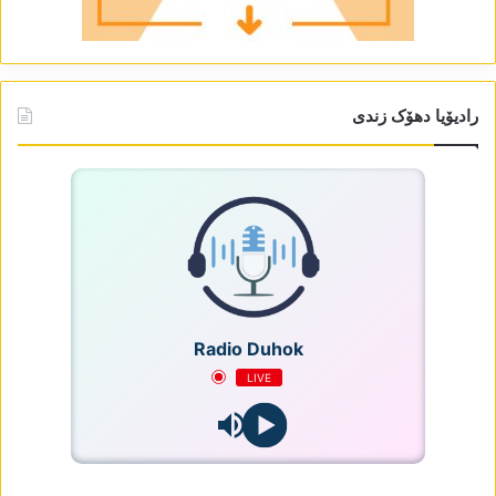
رادیۆیا دھۆک زندی
Radio Duhok
LIVE