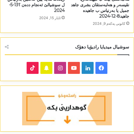
نڤیسەر و ھەلبەستڤان بشری جاھد
ل سوشیالێ ئەنجام ددەن ؟13-5-
جمیل یا بەرنیاس ب جاھیدە
2024
جاھید8-12-2024
ئایار 15, 2024
كانونی یه‌كه‌م 9, 2024
سوشیال میدیایا رادیۆیا دھۆک
TikTok
Snapchat
Instagram
YouTube
LinkedIn
Facebook