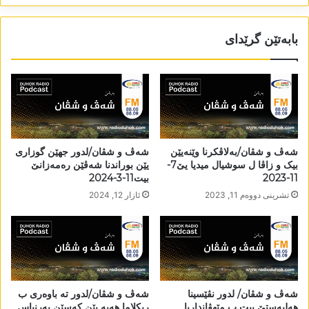
بابەتێن گرێدای
شەڤ و شڤان/بەلاڤکرنا وێنەیێن
شەڤ و شڤان/لدور جھێن گوزاری
بیک و زاڤا ل سوشیال میدیا یێ7-
یێن بوراندنا شەڤێن رەمەزانێ
11-2023
بیت11-3-2024
تشرینی دووه‌م 11, 2023
ئازار 12, 2024
شەڤ و شڤان/ لدور نڤێسینا
شەڤ و شڤان/لدور تە باوەری ب
ھەلبەستێ بیت ب مێھڤانداریا
ریکلاما ھەیە یێن کەسێن بەرنیاس