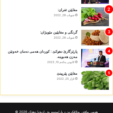
مفایێن تفران:
شوبات 28, 2022
گرنگی و مفایێین مێویژان:
شوبات 28, 2022
پارێزگارێ دھوکێ : کوردان ھەمی دەمان خەونێن
مەزن ھەبوینە.
كانونی یه‌كه‌م 10, 2023
مفایێن پێرپینێ
ئازار 25, 2022
ھەمی مافێن بەلاڤکرنێ د پاراستینە بۆ رادیۆیا دھۆک 2026 ©