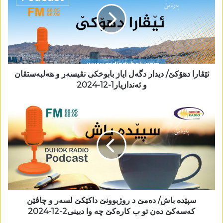
ئێڤارا دھۆکێ/ دیدار دگەل ایاز بابوخکی نڤیسەر و ھەلبەستڤان
و ئەندازیار1-12-2024
سپێدە باش/ دەمێ د روژبوونێ داکێکێ لسەر و چاڤێن
کەسەکێ دەن تو ب کارەکێ چە وا دبینی2-12-2024