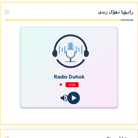
رادیۆیا دھۆک زندی
Radio Duhok
LIVE