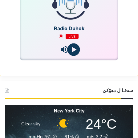
Radio Duhok
LIVE
سەقـا ل دھۆکێ
New York City
24°C
Clear sky
mmHg
761
91%
3.2 m/s