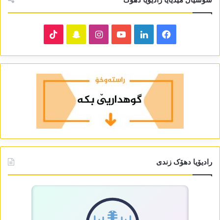
TikTok
Snapchat
Instagram
YouTube
LinkedIn
Facebook
رادیۆیا دھۆک زندی