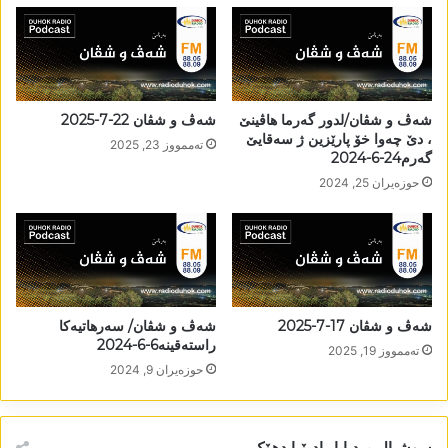
شەڤ و شڤان/لدور گەرما ھاڤینێ
شەڤ و شڤان 22-7-2025
، دێ چەوا خۆ پارێزین ژ سەقایێ
تەممووز 23, 2025
گەرم24-6-2024
حوزه‌یران 25, 2024
شەڤ و شڤان 17-7-2025
شەڤ و شڤان/ سەرھاتیەکا
راستەقینە6-6-2024
تەممووز 19, 2025
حوزه‌یران 9, 2024
سوشیال میدیایا رادیۆیا دھۆک