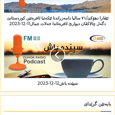
ئێڤارا دھۆکێ/٧١ سالیا دامەزراندنا ئێکەتیا ئافرەتێن کوردستانێ
دگەل چالاکڤان دبوارێ ئافرەتاندا خەلات جمال11-12-2023
سپێدە باش12-12-2023
بابەتێن گرێدای