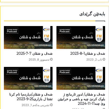
بابەتێن گرێدای
شەڤ و شڤان1-8-2023
شەڤ و شڤان 7-7-2025
ئاب 2, 2023
تەممووز 8, 2025
شەڤ و شڤان/ لدور ئارمانج ژ
شەڤ و شڤان/دیاردەیا تام کرنا
بلوک کرنێ چیە و باشی و خرابیێن
تشتا ل بازاری25-9-2023
وێ چنە11-11-2024
تشرینی یه‌كه‌م 1, 2023