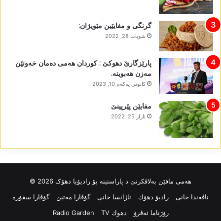
گرنگی و مفایێین مێویژان:
شوبات 28, 2022
پارێزگارێ دھوکێ : کوردان ھەمی دەمان خەونێن
مەزن ھەبوینە.
كانونی یه‌كه‌م 10, 2023
مفایێن پێرپینێ
ئازار 25, 2022
ھەمی مافێن بەلاڤکرنێ د پاراستینە بۆ رادیۆیا دھۆک 2026 ©
ناڤه‌ندا خانی
رادیۆ دهۆك
ئاژانسا خانی
گۆڤارا مەتین
گۆڤارا سڤۆرە
رۆژناما ئەڤرۆ
دهوك TV
Radio Garden