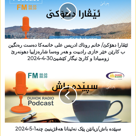
ئێڤارا دھۆکێ/ خانم روناك ادریس علی خانمەکا دەست رەنگین
ب کارێن خێر خازی رادبیت و ھەر وەسا شارەزاییا دھونەرێ
زومبیادا و کارێ نیگار کێشیێ30-4-2024
سپێدە باش/زیانێن پێک نەئینانا ھەڤژینیێ چنە1-5-2024