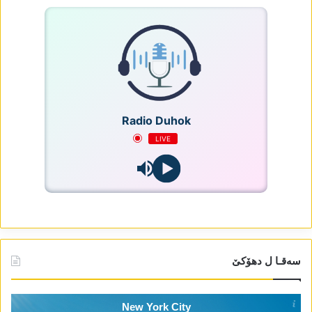
Radio Duhok
LIVE
سەقـا ل دھۆکێ
New York City