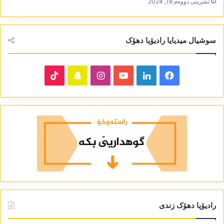
تشرینی دووه‌م 18, 2024
سوشیال میدیایا رادیۆیا دھۆک
TikTok
Snapchat
Instagram
YouTube
LinkedIn
Facebook
رادیۆیا دھۆک زندی