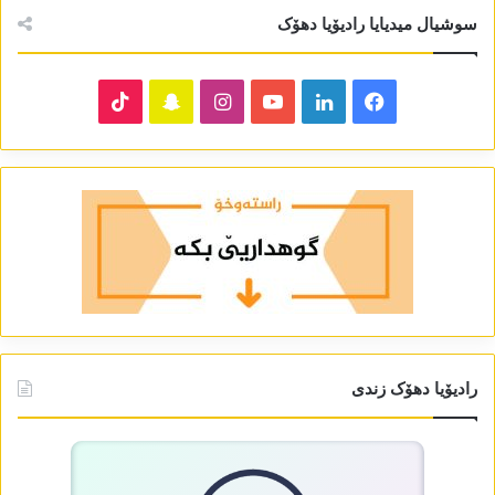
سوشیال میدیایا رادیۆیا دھۆک
TikTok
Snapchat
Instagram
YouTube
LinkedIn
Facebook
رادیۆیا دھۆک زندی