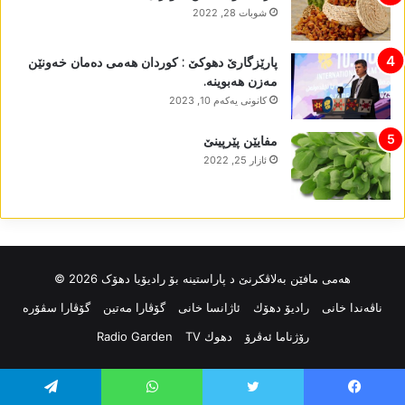
شوبات 28, 2022
پارێزگارێ دھوکێ : کوردان ھەمی دەمان خەونێن
مەزن ھەبوینە.
كانونی یه‌كه‌م 10, 2023
مفایێن پێرپینێ
ئازار 25, 2022
ھەمی مافێن بەلاڤکرنێ د پاراستینە بۆ رادیۆیا دھۆک 2026 ©
ناڤه‌ندا خانی
رادیۆ دهۆك
ئاژانسا خانی
گۆڤارا مەتین
گۆڤارا سڤۆرە
رۆژناما ئەڤرۆ
دهوك TV
Radio Garden
Telegram
WhatsApp
Twitter
Faceboo