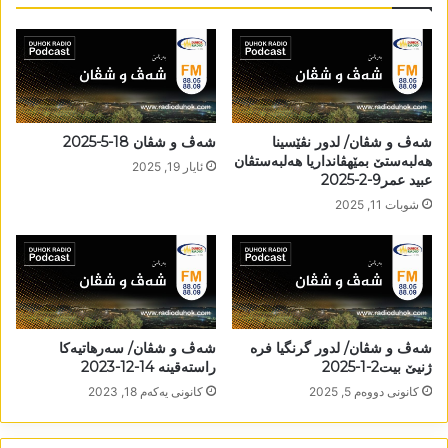
شەڤ و شڤان/ لدور نڤێسینا
شەڤ و شڤان 18-5-2025
ھەلبەستێ بمێھڤانداریا ھەلبەستڤان
ئایار 19, 2025
عبید عمر9-2-2025
شوبات 11, 2025
شەڤ و شڤان/ لدور گرنگیا فرە
شەڤ و شڤان/ سەرھاتیەکا
ژنیێ بیت2-1-2025
راستەقینە 14-12-2023
كانونی دووه‌م 5, 2025
كانونی یه‌كه‌م 18, 2023