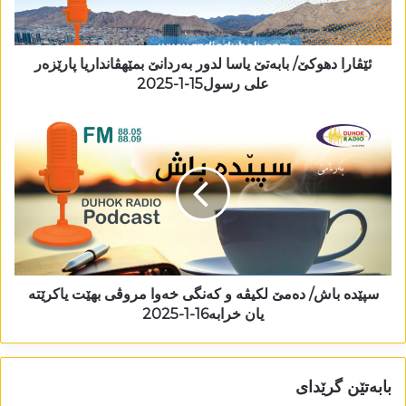
ئێڤارا دھوکێ/ بابەتێ یاسا لدور بەردانێ بمێھڤانداریا پارێزەر
علی رسول15-1-2025
سپێدە باش/ دەمێ لکیڤە و کەنگی خەوا مروڤی بھێت یاکرێتە
یان خرابە16-1-2025
بابەتێن گرێدای