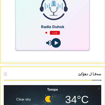
Radio Duhok
LIVE
سەقـا ل دھۆکێ
Tempe
34°C
Clear sky