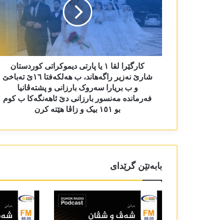
کارگێرا لقا ١ یا پارتی دیموکراتی کوردستان
شارێ نەزیر راگەھاند، ب ھەلکەفتا ١٦ێ تەباخێ
و ب بریارا سەروک بارزانی و پشتەڤانیا
فەرماندە مەنسور بارزانی دێ ئاھەنگەکا ب کوم
بو ١٥١ بیک و زاڤا ھێتە کرن
بابەتێن گرێدای