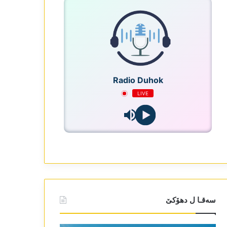
Radio Duhok
LIVE
سەقـا ل دھۆکێ