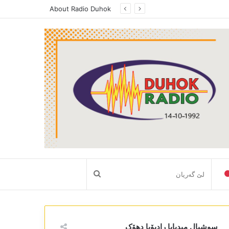
About Radio Duhok
لێ
گەریان
سوشیال میدیایا رادیۆیا دھۆک