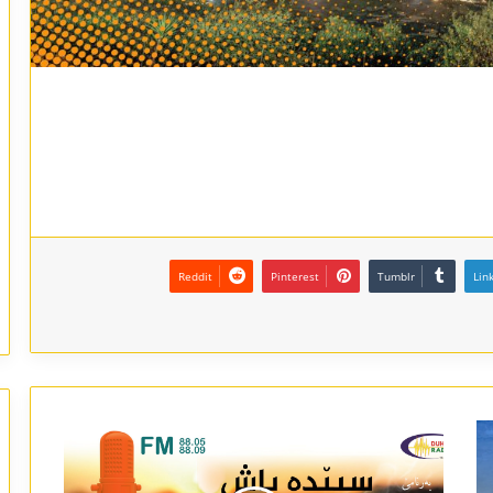
Reddit
Pinterest
Tumblr
Lin