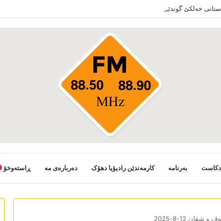
دستانی خەلکێ گوندێن سەر ب ئێدارا زاخو ڤە دشین سەرەدانا گوندیێن خو بکەن
دکاست
بەرنامە
کارمەندێن رادیۆیا دھۆک
دەربارەی مە
ڕاستەوخۆ
 و شڤان 12-8-2025