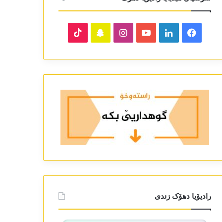
TikTok
Snapchat
Instagram
YouTube
LinkedIn
Facebook
رادیۆیا دھۆک زندی