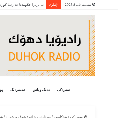
ب بریارا حکومەتا ھە رێما کور
شەممە, ئاب 8 2026
زانیاری
سەرەکی
دەنگ و باس
هەمەرەنگ
پۆ
سەرەکی
/
پۆدکاست
/
بەرنامێن روژانە
/
شەڤ و شڤان
/
شەڤ