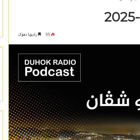
55
رادیۆیا دھۆک