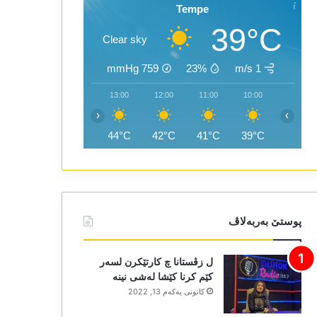
Tempe
39°C
Clear sky
mmHg
759
23%
1 m/s
15:00
14:00
13:00
12:00
11:00
10:00
‹
›
45°C
44°C
44°C
42°C
41°C
39°C
پوستێ بەربەلاڤ
ل زڤستانا چ کارتێکرن لسەر
کێم کرنا کێشا لەشی نینە
كانونی یه‌كه‌م 13, 2022