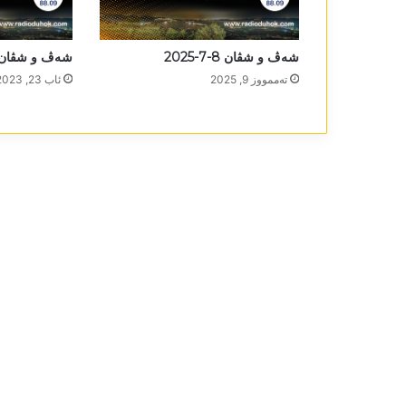
شەڤ و شڤان 8-7-2025
شەڤ و شڤان22-8-2023
تەممووز 9, 2025
ئاب 23, 2023