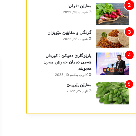
مفایێن تفران:
شوبات 28, 2022
گرنگی و مفایێین مێویژان:
شوبات 28, 2022
پارێزگارێ دھوکێ : کوردان
ھەمی دەمان خەونێن مەزن
ھەبوینە.
كانونی یه‌كه‌م 10, 2023
مفایێن پێرپینێ
ئازار 25, 2022