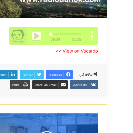
View on Vocaroo >>
بەلاڤەکرن
kedIn
Twitter
Facebook
Print
Share via Email
VKontakte