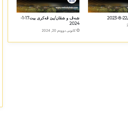
شەڤ و شڤان/یێ ڤەکری بیت17-1-
2024
كانونی دووه‌م 20, 2024