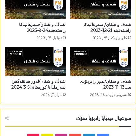
شەڤ و شڤان/ سەرھاتیەکا
شەڤ و شڤان/سەرھاتیەکا
راستەقینە 21-12-2023
راستەقینە24-9-2023
كانونی یه‌كه‌م 25, 2023
ئه‌یلول 25, 2023
شەڤ و شڤان/لدور رابردۆیێ
شەڤ و شڤان/لدور سالڤەگەرا
بیت13-11-2023
سەرھلدانا کورستانێ5-3-2024
تشرینی دووه‌م 18, 2023
ئازار 7, 2024
سوشیال میدیایا رادیۆیا دھۆک