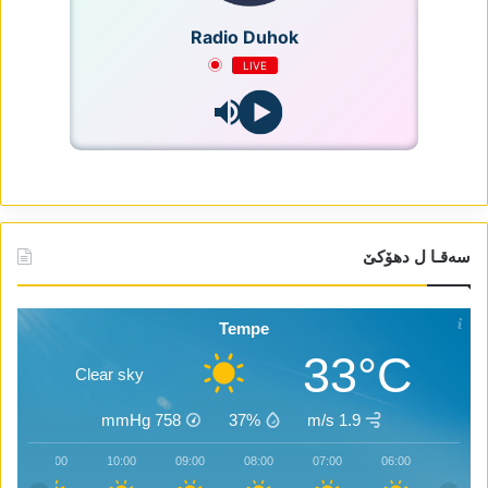
Radio Duhok
LIVE
سەقـا ل دھۆکێ
Tempe
33°C
Clear sky
mmHg
758
37%
1.9 m/s
11:00
10:00
09:00
08:00
07:00
06:00