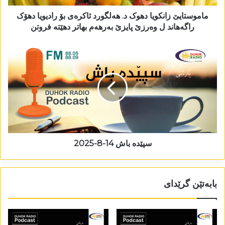
ماموستایێ زانکویا دھوک د. ھەلگورد ئاکرەی بۆ رادیویا دھۆک
راگەھاند ل وەرزێ پایزێ بەرھەم بھاتر دھێتە فروتن
سپێدە باش 14-8-2025
بابەتێن گرێدای