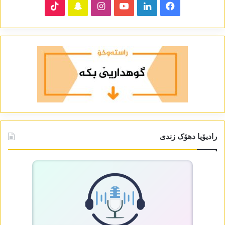
TikTok
Snapchat
Instagram
YouTube
LinkedIn
Facebook
رادیۆیا دھۆک زندی