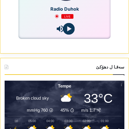
Radio Duhok
LIVE
سەقـا ل دھۆکێ
Tempe
33°C
Broken cloud sky
mmHg
760
45%
1.7 m/s
06:00
05:00
04:00
03:00
02:00
01:00