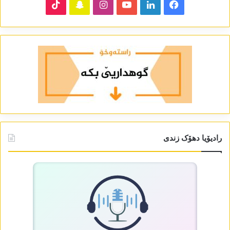
TikTok
Snapchat
Instagram
YouTube
LinkedIn
Facebook
رادیۆیا دھۆک زندی