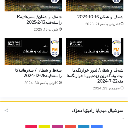
شەڤ و شڤان 16-10-2023
شەڤ و شڤان/ سەرھاتیەکا
راستەقینە13-2-2025
تشرینی یه‌كه‌م 21, 2023
شوبات 15, 2025
شەڤ و شڤان/ لدور خوارنگەھا
شةظ و شظان / سةرهاتيةكا
بیت وئەگەرێن زێدەبوونا خوارنگەھا
راستةقينة26-12-2024
چنە22-7-2024
كانونی یه‌كه‌م 30, 2024
تەممووز 23, 2024
سوشیال میدیایا رادیۆیا دھۆک