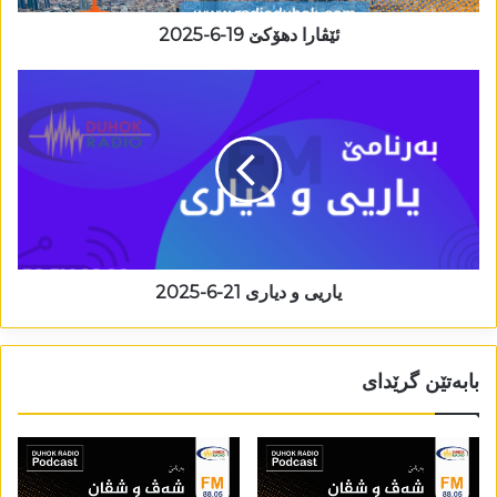
ئێڤارا دھۆکێ 19-6-2025
یاريی و دیاری 21-6-2025
بابەتێن گرێدای