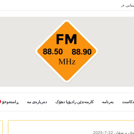
ستانی خەلکێ گوندێن سەر ب ئێدارا زاخو ڤە دشین سەرەدانا گوندیێن خو بکەن
دکاست
بەرنامە
کارمەندێن رادیۆیا دھۆک
دەربارەی مە
ڕاستەوخۆ
 و شڤان 22-7-2025