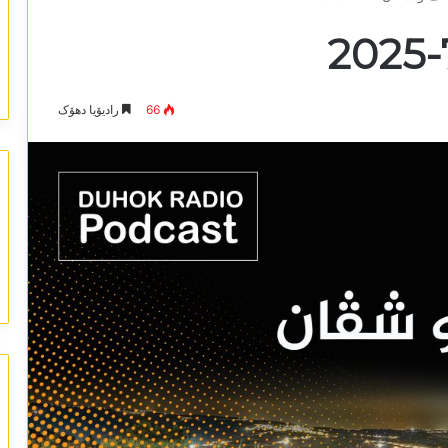
66
رادیۆیا دھۆک