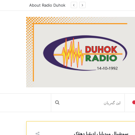
About Radio Duhok
لێ
گەریان
سوشیال میدیایا رادیۆیا دھۆک