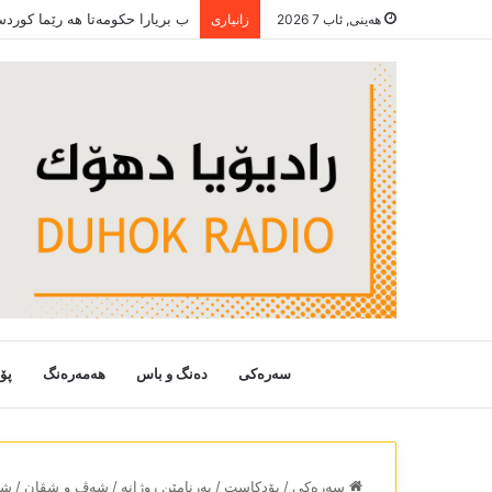
ب بریارا حکومەتا ھە رێما کورد
هەینی, ئاب 7 2026
زانیاری
سەرەکی
دەنگ و باس
هەمەرەنگ
پۆ
سەرەکی
/
پۆدکاست
/
بەرنامێن روژانە
/
شەڤ و شڤان
/
شەڤ