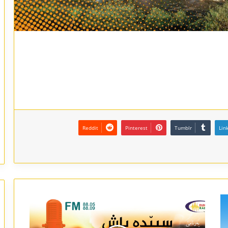
Reddit
Pinterest
Tumblr
Lin