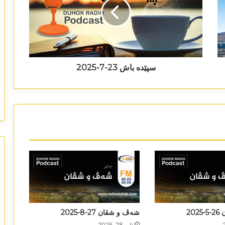
سپێدە باش 23-7-2025
20
شەڤ و شڤان 27-8-2025
ئاب 28, 2025