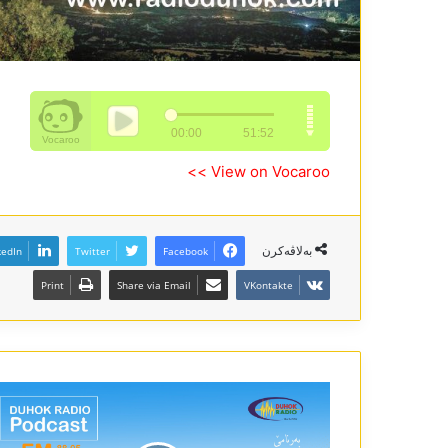
View on Vocaroo >>
بەلاڤەکرن
kedIn
Twitter
Facebook
Print
Share via Email
VKontakte