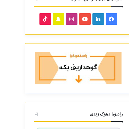
TikTok
Snapchat
Instagram
YouTube
LinkedIn
Facebook
رادیۆیا دھۆک زندی