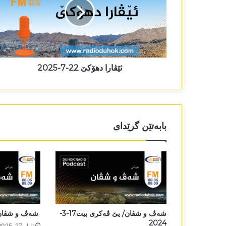
ئێڤارا دھۆکێ 22-7-2025
بابەتێن گرێدای
شەڤ و شڤان/ یێ ڤەکری بیت17-3-
شەڤ و شڤان 26-5-25
2024
ئایار 27, 2025