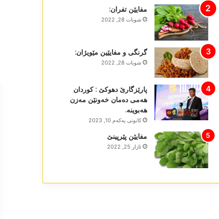
مفایێن تفران:
شوبات 28, 2022
گرنگی و مفایێین مێویژان:
شوبات 28, 2022
پارێزگارێ دھوکێ : کوردان
ھەمی دەمان خەونێن مەزن
ھەبوینە.
كانونی یه‌كه‌م 10, 2023
مفایێن پێرپینێ
ئازار 25, 2022