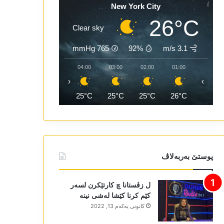
New York City
26°C
Clear sky
mmHg
765
92%
3.1 m/s
06:00
05:00
04:00
03:00
02:00
01:00
‹
›
24°C
24°C
25°C
25°C
25°C
26°C
پوستێ بەربەلاڤ
ل زڤستانا چ کارتێکرن لسەر
کێم کرنا کێشا لەشی نینە
كانونی یه‌كه‌م 13, 2022