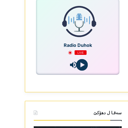
Radio Duhok
LIVE
سەقـا ل دھۆکێ