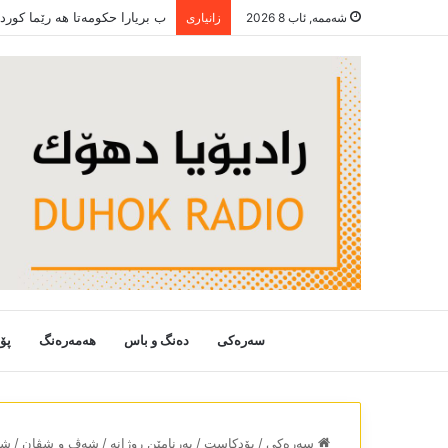
ب بریارا حکومەتا ھە رێما کور
شەممە, ئاب 8 2026
زانیاری
سەرەکی
دەنگ و باس
هەمەرەنگ
پۆ
سەرەکی
/
پۆدکاست
/
بەرنامێن روژانە
/
شەڤ و شڤان
/
شەڤ