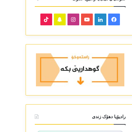
TikTok
Snapchat
Instagram
YouTube
LinkedIn
Facebook
رادیۆیا دھۆک زندی