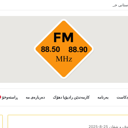
دستانی خەلکێ گوندێن سەر ب ئێدارا زاخو ڤە دشین سەرەدانا گوندیێن خو بکەن
دکاست
بەرنامە
کارمەندێن رادیۆیا دھۆک
دەربارەی مە
ڕاستەوخۆ
 و شڤان 25-8-2025