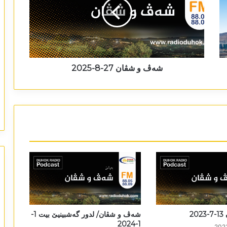
شەڤ و شڤان 27-8-2025
2
شەڤ و شڤان/ لدور گەشبینیێ بیت 1-
1-2024