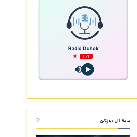
Radio Duhok
LIVE
سەقـا ل دھۆکێ