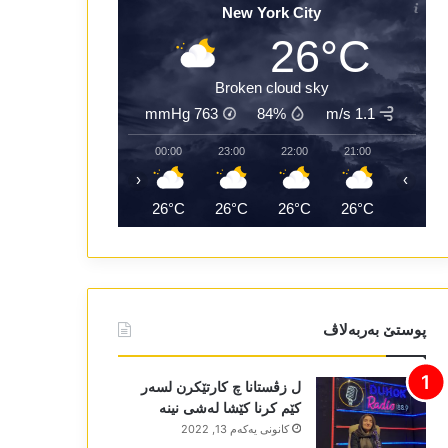
New York City
26°C
Broken cloud sky
mmHg
763
84%
1.1 m/s
02:00
01:00
00:00
23:00
22:00
21:00
‹
›
25°C
25°C
26°C
26°C
26°C
26°C
پوستێ بەربەلاڤ
ل زڤستانا چ کارتێکرن لسەر
کێم کرنا کێشا لەشی نینە
كانونی یه‌كه‌م 13, 2022