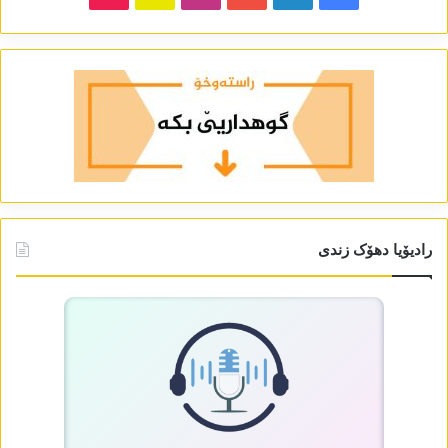
رادیۆیا دھۆک زندی