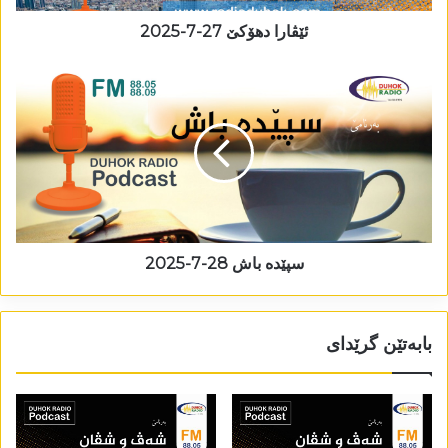
ئێڤارا دھۆکێ 27-7-2025
سپێدە باش 28-7-2025
بابەتێن گرێدای