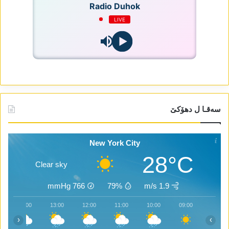
Radio Duhok
LIVE
سەقـا ل دھۆکێ
New York City
28°C
Clear sky
mmHg
766
79%
1.9 m/s
14:00
13:00
12:00
11:00
10:00
09:00
‹
›