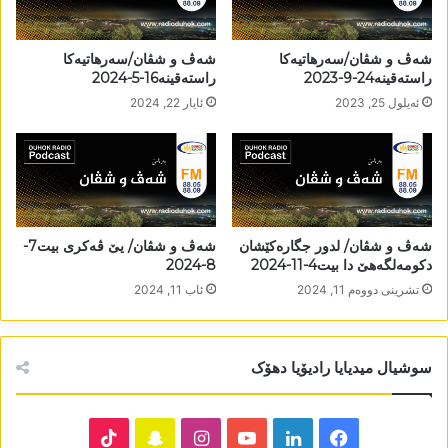
شەڤ و شڤان/سەرھاتیەکا
شەڤ و شڤان/سەرھاتیەکا
راستەقینە24-9-2023
راستەقینە16-5-2024
ئه‌یلول 25, 2023
ئایار 22, 2024
شەڤ و شڤان/ لدور جگارەکێشان
شەڤ و شڤان/ یێ ڤەکری بیت7-
دکومەلگەھێ دا بیت4-11-2024
8-2024
تشرینی دووه‌م 11, 2024
ئاب 11, 2024
سوشیال میدیایا رادیۆیا دھۆک
TikTok
Snapchat
Instagram
YouTube
LinkedIn
Facebook