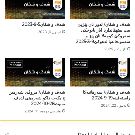
شەڤ و شڤان/ لدور نان پێژیێ
شەڤ و شڤان5-9-2023
بیت بمێھڤانداریا ایاز بابوخکی
ئه‌یلول 6, 2023
سەروکێ کومەلا نان پێژ و
سەمونخانەیا لدھوکێ9-3-2025
ئازار 12, 2025
شەڤ و شڤان/ سەرھاتیەکا
شەڤ و شڤان/ مروڤێ شەرمین
راستەقینە19-9-2024
چ بکەت داکو شەرمینی لدەف
نەبیت28-10-2024
ئه‌یلول 22, 2024
تشرینی دووه‌م 11, 2024
سوشیال میدیایا رادیۆیا دھۆک