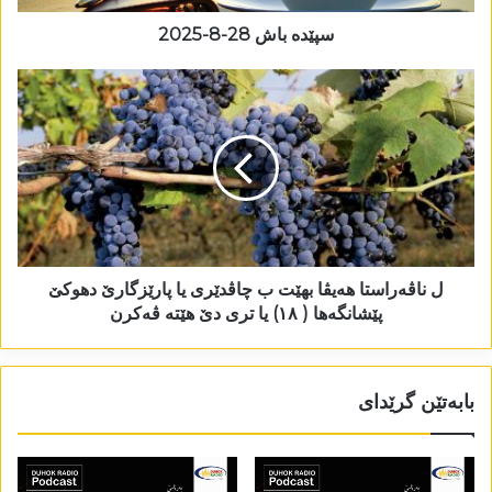
سپێدە باش 28-8-2025
ل ناڤەراستا ھەیڤا بھێت ب چاڤدێری یا پارێزگارێ دھوکێ
پێشانگەھا ( ١٨) یا تری دێ ھێتە ڤەکرن
بابەتێن گرێدای