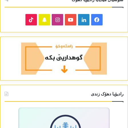
TikTok
Snapchat
Instagram
YouTube
LinkedIn
Facebook
رادیۆیا دھۆک زندی