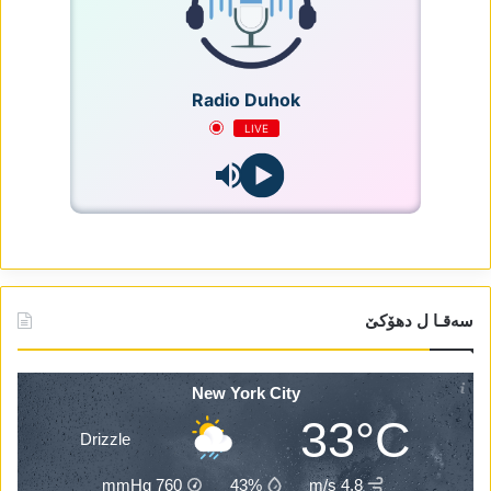
Radio Duhok
LIVE
سەقـا ل دھۆکێ
New York City
33°C
Drizzle
mmHg
760
43%
4.8 m/s