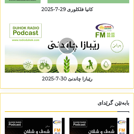
کانیا فلکلوری 29-7-2025
رێبازا چاندنێ 30-7-2025
بابەتێن گرێدای