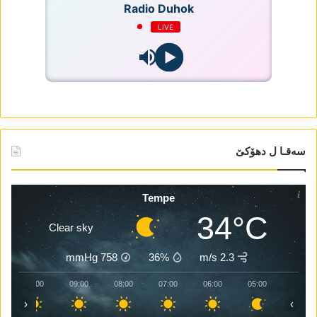
Radio Duhok
LIVE
سەقـا ل دھۆکێ
Tempe
34°C
Clear sky
mmHg
758
36%
2.3 m/s
10:00
09:00
08:00
07:00
06:00
05:00
‹
›