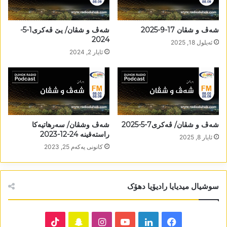
شەڤ و شڤان 17-9-2025
شەڤ و شڤان/ یێ ڤەکری1-5-
2024
ئه‌یلول 18, 2025
ئایار 2, 2024
شەڤ و شڤان/ ڤەکری7-5-2025
شەڤ وشڤان/ سەرھاتیەکا
راستەقینە 24-12-2023
ئایار 8, 2025
كانونی یه‌كه‌م 25, 2023
سوشیال میدیایا رادیۆیا دھۆک
TikTok
Snapchat
Instagram
YouTube
LinkedIn
Facebook