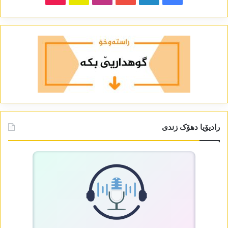
رادیۆیا دھۆک زندی