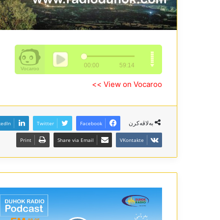
View on Vocaroo >>
بەلاڤەکرن
kedIn
Twitter
Facebook
Print
Share via Email
VKontakte