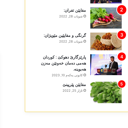
مفایێن تفران:
شوبات 28, 2022
گرنگی و مفایێین مێویژان:
شوبات 28, 2022
پارێزگارێ دھوکێ : کوردان
ھەمی دەمان خەونێن مەزن
ھەبوینە.
كانونی یه‌كه‌م 10, 2023
مفایێن پێرپینێ
ئازار 25, 2022