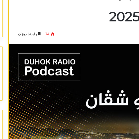
74
رادیۆیا دھۆک