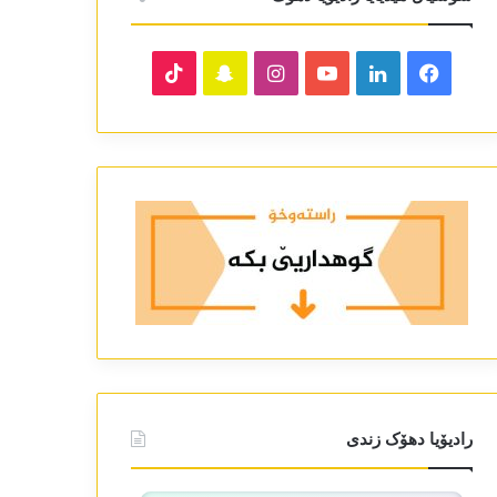
TikTok
Snapchat
Instagram
YouTube
LinkedIn
Facebook
رادیۆیا دھۆک زندی