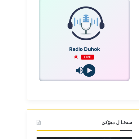
Radio Duhok
LIVE
سەقـا ل دھۆکێ