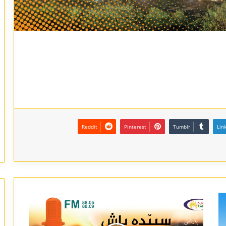
Reddit
Pinterest
Tumblr
Lin