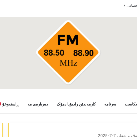
دستانی خەلکێ گوندێن سەر ب ئێدارا زاخو ڤە دشین سەرەدانا گوندیێن خو بکەن
دکاست
بەرنامە
کارمەندێن رادیۆیا دھۆک
دەربارەی مە
ڕاستەوخۆ
 و شڤان 7-7-2025