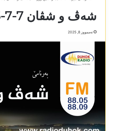
شەڤ و شڤان 7-7-2025
تەممووز 8, 2025