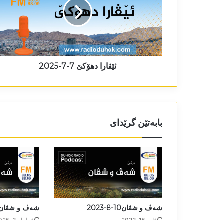
ئێڤارا دھۆکێ 7-7-2025
بابەتێن گرێدای
شەڤ و شڤان10-8-2023
شەڤ و شڤان 2-9-025
ئاب 15, 2023
ئه‌یلول 3, 2025