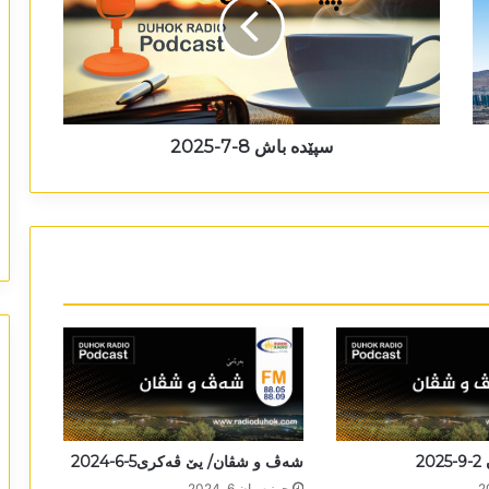
سپێدە باش 8-7-2025
2
شەڤ و شڤان/ یێ ڤەکری5-6-2024
حوزه‌یران 6, 2024