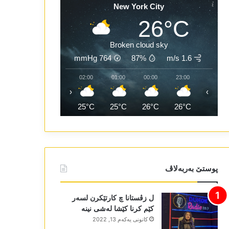
New York City
26°C
Broken cloud sky
mmHg
764
87%
1.6 m/s
04:00
03:00
02:00
01:00
00:00
23:00
‹
›
25°C
25°C
25°C
25°C
26°C
26°C
پوستێ بەربەلاڤ
ل زڤستانا چ کارتێکرن لسەر
کێم کرنا کێشا لەشی نینە
كانونی یه‌كه‌م 13, 2022