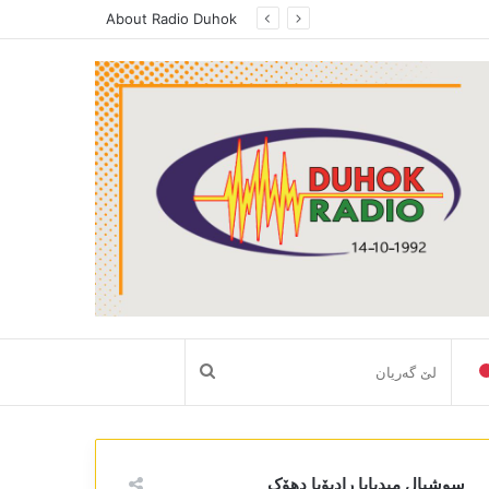
About Radio Duhok
لێ
گەریان
سوشیال میدیایا رادیۆیا دھۆک