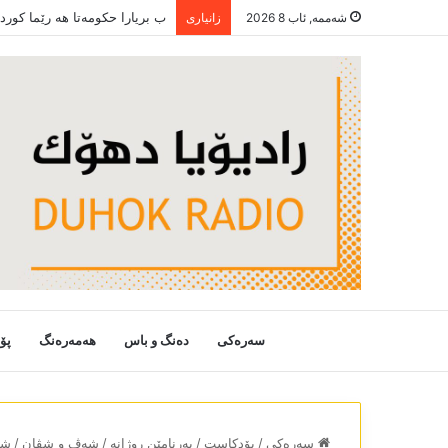
ب بریارا حکومەتا ھە رێما کور
شەممە, ئاب 8 2026
زانیاری
سەرەکی
دەنگ و باس
هەمەرەنگ
پۆ
سەرەکی
/
پۆدکاست
/
بەرنامێن روژانە
/
شەڤ و شڤان
/
شەڤ