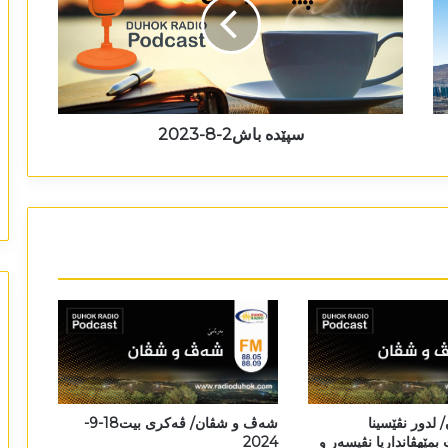
سپێدە باش2-8-2023
دور نڤێسینا
شەڤ و شڤان/ ڤەکری بيت18-9-
مێھڤانداریا نڤیسەر و
2024