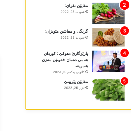
مفایێن تفران:
شوبات 28, 2022
گرنگی و مفایێین مێویژان:
شوبات 28, 2022
پارێزگارێ دھوکێ : کوردان
ھەمی دەمان خەونێن مەزن
ھەبوینە.
كانونی یه‌كه‌م 10, 2023
مفایێن پێرپینێ
ئازار 25, 2022