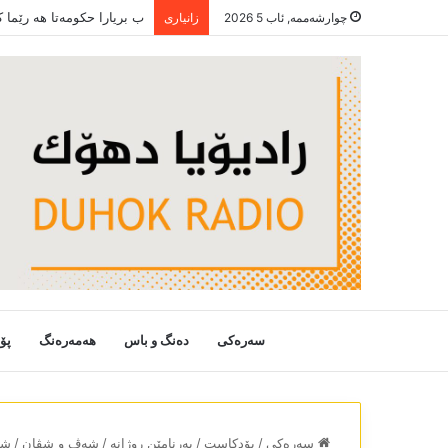
ب بریارا حکومەتا ھە رێما
چوارشەممە, ئاب 5 2026
زانیاری
سەرەکی
دەنگ و باس
هەمەرەنگ
پۆ
سەرەکی
/
پۆدکاست
/
بەرنامێن روژانە
/
شەڤ و شڤان
/
شەڤ