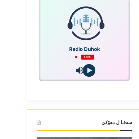
Radio Duhok
LIVE
سەقـا ل دھۆکێ