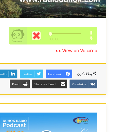
View on Vocaroo >>
بەلاڤەکرن
kedIn
Twitter
Facebook
Print
Share via Email
VKontakte