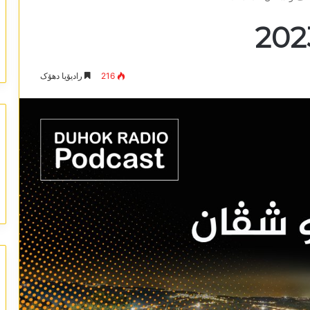
216
رادیۆیا دھۆک