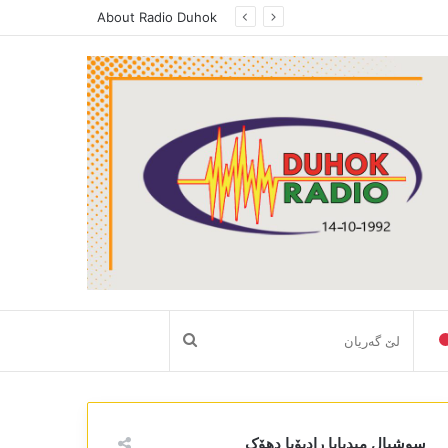
About Radio Duhok
لێ
گەریان
سوشیال میدیایا رادیۆیا دھۆک