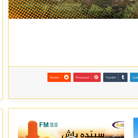
Reddit
Pinterest
Tumblr
Lin