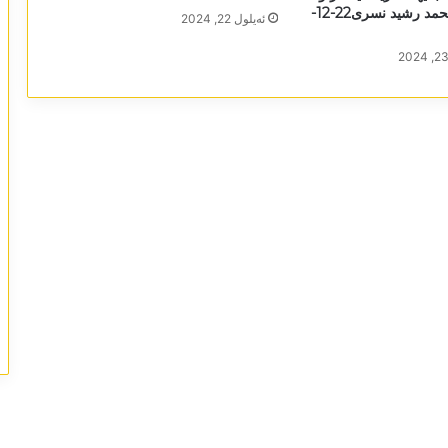
ھەلبەستڤان محمد رشید نسری22-12-
ئه‌یلول 22, 2024