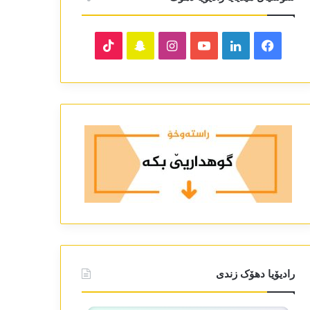
TikTok
Snapchat
Instagram
YouTube
LinkedIn
Facebook
رادیۆیا دھۆک زندی