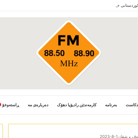
 کوردستانی خەلکێ گوندێن سەر ب ئێدارا زاخو ڤە دشین سەرەدانا گوندیێن خو بکەن
دکاست
بەرنامە
کارمەندێن رادیۆیا دھۆک
دەربارەی مە
ڕاستەوخۆ
 و شڤان1-8-2023