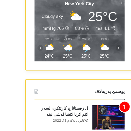
New York City
25°C
Cloudy sky
mmHg
765
88%
4.1 m/s
00:00
23:00
22:00
21:00
20:00
19:00
‹
›
24°C
24°C
24°C
25°C
25°C
25°C
پوستێ بەربەلاڤ
ل زڤستانا چ کارتێکرن لسەر
کێم کرنا کێشا لەشی نینە
كانونی یه‌كه‌م 13, 2022