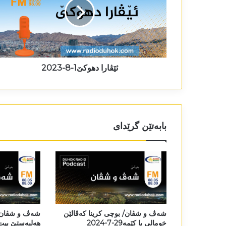
ئێڤارا دھوکێ1-8-2023
بابەتێن گرێدای
شەڤ و شڤان/ بوچی کرینا کەڤالێن
شەڤ و شڤان/ ل
خومالی یا کێمە29-7-2024
ھەلبەستێ بیت ب