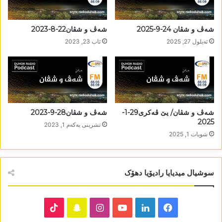
شەڤ و شڤان 24-9-2025
شەڤ و شڤان22-8-2023
ئه‌یلول 27, 2025
ئاب 23, 2023
شەڤ و شڤان/ یێ ڤەکری29-1-
شەڤ و شڤان28-9-2023
2025
تشرینی یه‌كه‌م 1, 2023
شوبات 1, 2025
سوشیال میدیایا رادیۆیا دھۆک
TikTok
Snapchat
Instagram
YouTube
LinkedIn
Facebook