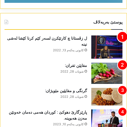
پوستێ بەربەلاڤ
ل زڤستانا چ کارتێکرن لسەر کێم کرنا کێشا لەشی
نینە
كانونی یه‌كه‌م 13, 2022
مفایێن تفران:
شوبات 28, 2022
گرنگی و مفایێین مێویژان:
شوبات 28, 2022
پارێزگارێ دھوکێ : کوردان ھەمی دەمان خەونێن
مەزن ھەبوینە.
كانونی یه‌كه‌م 10, 2023