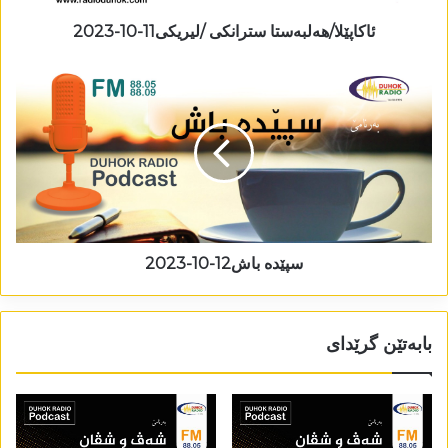
ئاکاپێلا/ھەلبەستا سترانکی /لیریکی11-10-2023
سپێدە باش12-10-2023
بابەتێن گرێدای