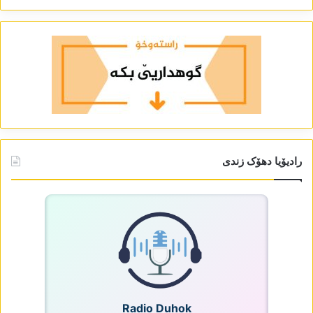
رادیۆیا دھۆک زندی
Radio Duhok