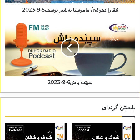
ئێڤارا دھوکێ/ ماموستا بەشیر یوسف5-9-2023
سپێدە باش6-9-2023
بابەتێن گرێدای