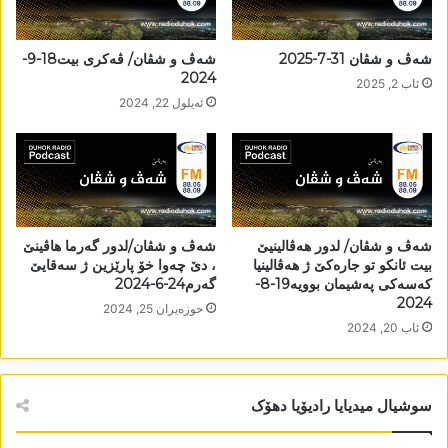
شەڤ و شڤان 31-7-2025
شەڤ و شڤان/ ڤەکری بيت18-9-
2024
ئاب 2, 2025
ئه‌یلول 22, 2024
شەڤ و شڤان/ لدور ھەڤالینیێ
شەڤ و شڤان/لدور گەرما ھاڤینێ
بیت ئانکو تو جارەکێ ژ ھەڤالینیا
، دێ چەوا خۆ پارێزین ژ سەقایێ
کەسەکی پەشیمان بوویە19-8-
گەرم24-6-2024
2024
حوزه‌یران 25, 2024
ئاب 20, 2024
سوشیال میدیایا رادیۆیا دھۆک