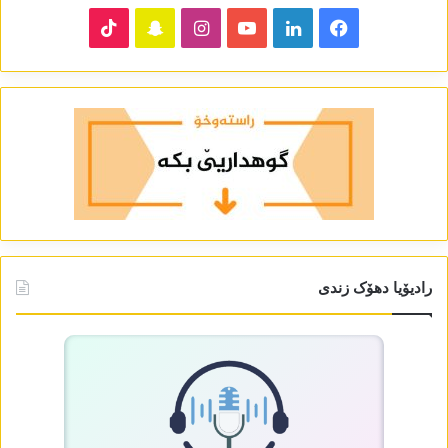
TikTok
Snapchat
Instagram
YouTube
LinkedIn
Facebook
رادیۆیا دھۆک زندی