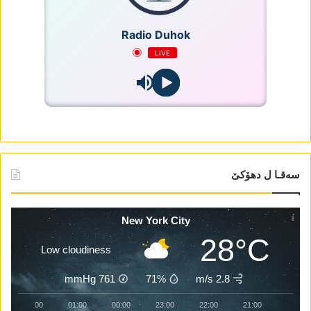
Radio Duhok
LIVE
سەقـا ل دھۆکێ
New York City
28°C
Low cloudiness
mmHg
761
71%
2.8 m/s
02:00
01:00
00:00
23:00
22:00
21:00