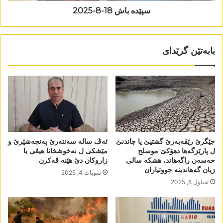
سپێدە باش 18-8-2025
بابەتێن گرێدای
جێگرێ رێڤەبەرێ گشتیێ یا چاندنێ
ئەڤ سالە سەنتەرێ پەنجەشێرێ و
ل پارێزگەھا دھۆکێ موسلح
مێشکی ل نەخوشخانا ھیڤی یا
حەسەن راگەھاند، ھشکە سالی
زاروکان دێ ھێنە ڤەکرن
زیان گەھاندینە جووتیاران
شوبات 4, 2025
ئه‌یلول 8, 2025