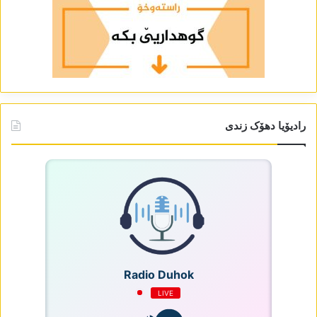
رادیۆیا دھۆک زندی
Radio Duhok
LIVE