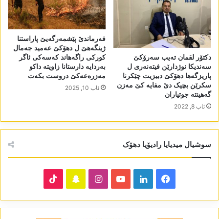
فەرماندێ پێشمەرگەیێ پاراستنا
ژینگەھێ ل دھۆکێ عەمید جەمال
دکتۆر لقمان تەیب سەرۆکێ
کورکی راگەھاند کەسەکی ئاگر
سەندیکا نوژدارێن فیتەنەری ل
بەردایە دارستانا زاویتە داکو
پاریزگەھا دھۆکێ دبیزیت چێکرنا
مەزرەعەکێ دروست بکەت
سکرێن بچیک دێ مفایە کێ مەزن
ئاب 10, 2025
گەھینتە جوتیاران
ئاب 8, 2022
سوشیال میدیایا رادیۆیا دھۆک
TikTok
Snapchat
Instagram
YouTube
LinkedIn
Facebook