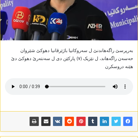
بەرپرسێ راگەھاندنێ ل سەروکاتیا باژێرڤانیا دھوکێ شێروان
حەسەن راگەھاند، ل نێزیک (٧) پارکێن دی ل سەنتەرێ دھوکێ دێ
ھێنە دروسکرن