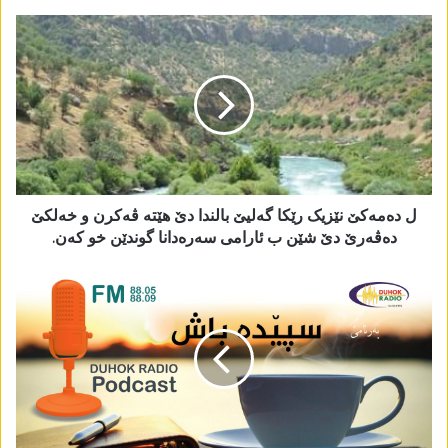
ل دەمەکێ نێزیک رێکا گەلیێ بالندا دێ ھێتە ڤەکرن و خەلکێ
دەڤەرێ دێ شێن ب ئارامی سەرەدانا گوندێن خو کەن.