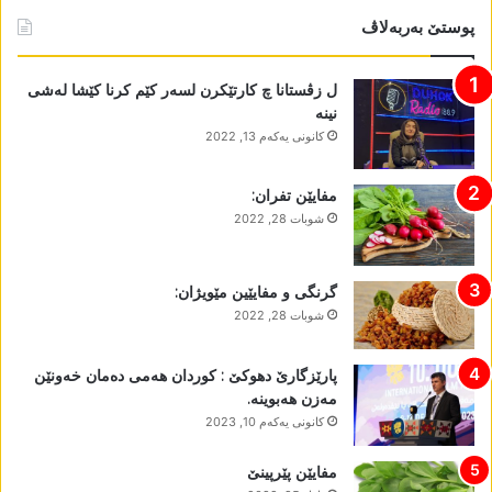
پوستێ بەربەلاڤ
ل زڤستانا چ کارتێکرن لسەر کێم کرنا کێشا لەشی
نینە
كانونی یه‌كه‌م 13, 2022
مفایێن تفران:
شوبات 28, 2022
گرنگی و مفایێین مێویژان:
شوبات 28, 2022
پارێزگارێ دھوکێ : کوردان ھەمی دەمان خەونێن
مەزن ھەبوینە.
كانونی یه‌كه‌م 10, 2023
مفایێن پێرپینێ