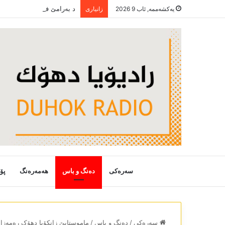
یەکشەممە, ئاب 9 2026
زانیاری
سەرەکی
دەنگ و باس
هەمەرەنگ
پۆ
سەرەکی
/
دەنگ و باس
/
ماموستایێ زانکۆیا دھۆک رەمەزان 