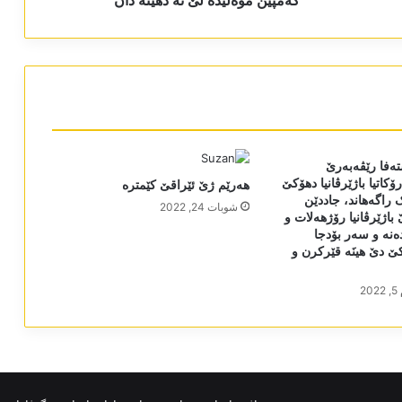
کەمپێن موەلیدە لێ نە دھێتە دان
ەفا رێڤەبەرێ
ۆکاتیا باژێرڤانیا دھۆکێ
ھەرێم ژێ ئێراقێ کێمترە
ک راگەھاند، جاددێن
شوبات 24, 2022
باژێرڤانیا رۆژھەلات و
ڤا ٤٢ جادەنە و سەر بۆدجا
ێ دێ ھینَە قێرکرن و
2