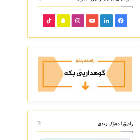
TikTok
Snapchat
Instagram
YouTube
LinkedIn
Facebook
رادیۆیا دھۆک زندی