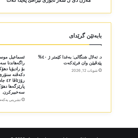
مەزن دێ ل سەر ئابورێ ئیراقێ پەیدا کەت
بابەتێن گرێدای
د. تەلال شنگالی: بەغدا کێمتر ژ ٤٠%
ئسماعیل موست
پێدڤیێن وان فرێدکەت
راگەھاندنا سەر
بۆ رادیۆیا دھۆ
شوبات 12, 2026
دکەڤنە سنۆرێ 
رۆژئا
پارێزگەھا دھۆک
سەخبیرکرن.
تشرینی یه‌كه‌م 5, 022