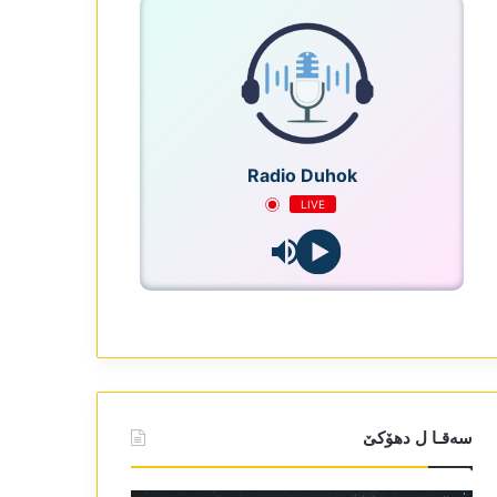
Radio Duhok
LIVE
سەقـا ل دھۆکێ