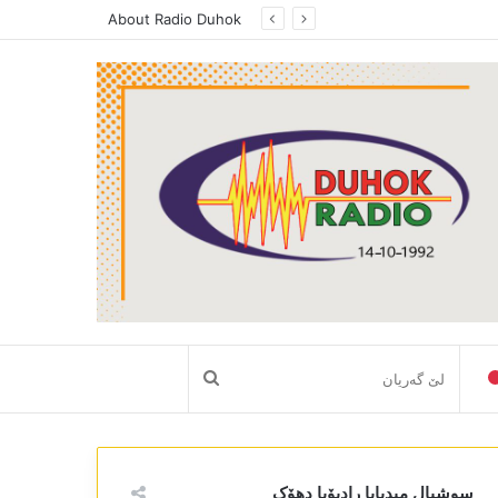
د بەرامێ فوکس ل رادیویا دھوک، پەیڤدارێ رێڤەبەریا رەوشببیری ھونەری ل دھوکێ راگەھاند، دکابینەیا نەھێ یا حکومەتا ھەرێما کوردستانێ گرنگیا باش دایە سکتەرێ رەوشنبیری و ھونەری
About Radio Duhok
لێ
گەریان
سوشیال میدیایا رادیۆیا دھۆک