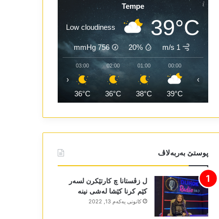
Tempe
39°C
Low cloudiness
mmHg
756
20%
1 m/s
05:00
04:00
03:00
02:00
01:00
00:00
‹
›
34°C
34°C
36°C
36°C
38°C
39°C
پوستێ بەربەلاڤ
ل زڤستانا چ کارتێکرن لسەر
کێم کرنا کێشا لەشی نینە
كانونی یه‌كه‌م 13, 2022