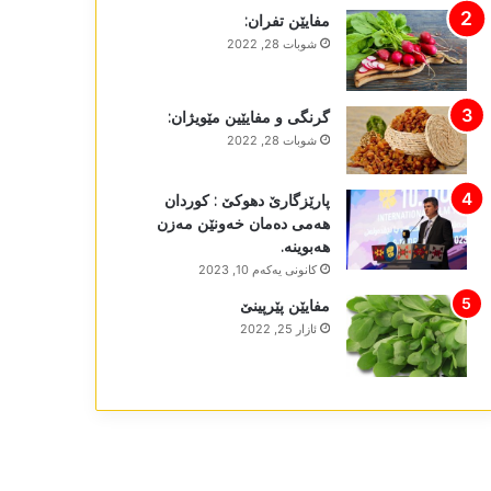
مفایێن تفران:
شوبات 28, 2022
گرنگی و مفایێین مێویژان:
شوبات 28, 2022
پارێزگارێ دھوکێ : کوردان
ھەمی دەمان خەونێن مەزن
ھەبوینە.
كانونی یه‌كه‌م 10, 2023
مفایێن پێرپینێ
ئازار 25, 2022