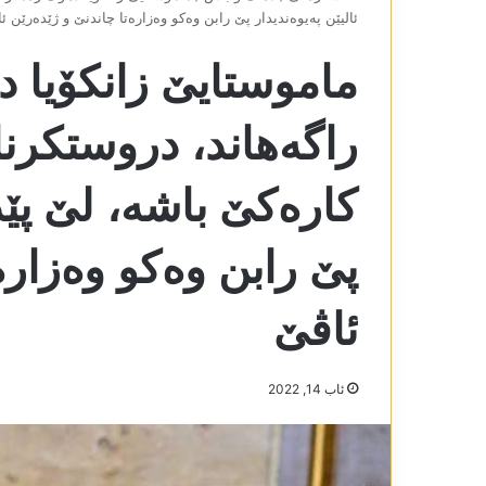
ئالیێن پەیوەندیدار پێ رابن وەکو وەزارەتا چاندنێ و ژێدەرێن ئ
ماموستایێ زانکۆیا 
راگەھاند، دروستکرنا 
کارەکێ باشە، لێ پێدڤ
پێ رابن وەکو وەزارە
ئاڤێ
ئاب 14, 2022