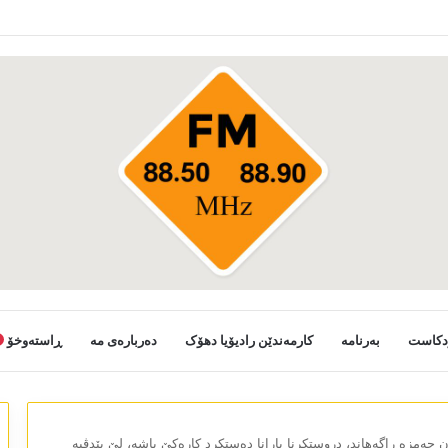
دکاست
بەرنامە
کارمەندێن رادیۆیا دھۆک
دەربارەی مە
ڕاستەوخۆ
حەمزە راگەھاند، دروستکرنا بارانا دەستکرد کارەکێ باشە، لێ پێدڤیە