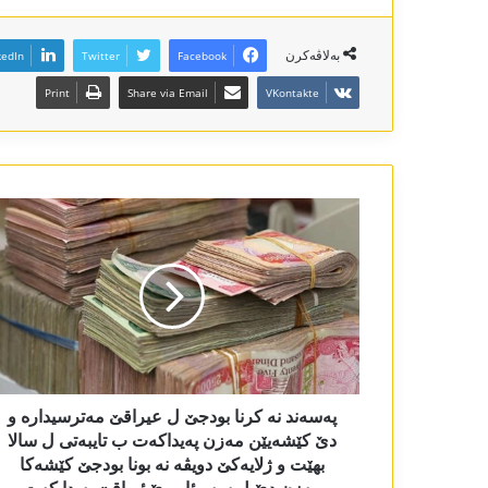
بەلاڤەکرن
kedIn
Twitter
Facebook
Print
Share via Email
VKontakte
پەسەند نە کرنا بودجێ ل عیراقێ مەترسیدارە و
دێ کێشەیێن مەزن پەیداکەت ب تایبەتی ل سالا
بھێت و ژلایەکێ دویڤە نە بونا بودجێ کێشەکا