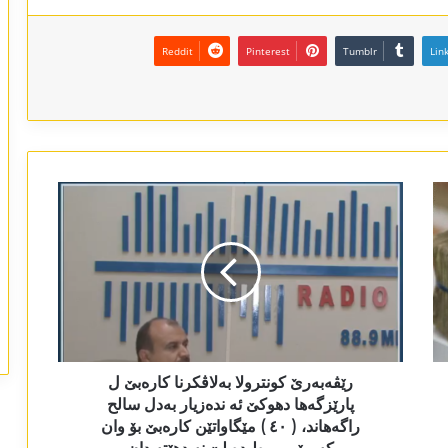
Reddit
Pinterest
Tumblr
Lin
رێڤەبەرێ کونترولا بەلاڤکرنا کارەبێ ل
پارێزگەھا دھوکێ ئە ندەزیار بەدل سالح
راگەھاند، ( ٤٠ ) مێگاواتێن کارەبێ بۆ وان