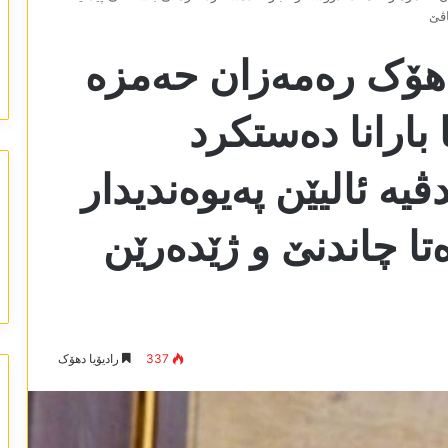
اڤێ
دھۆک رەمەزان حەمزە
بارانا دەستکرد
یە ئالیێن پەیوەندیدار
تا چاندنێ و ژێدەرێن
337
رادیۆیا دھۆک