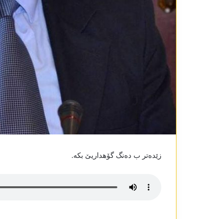
زێدەتر ب دەنگ گۆھداریێ بکە.