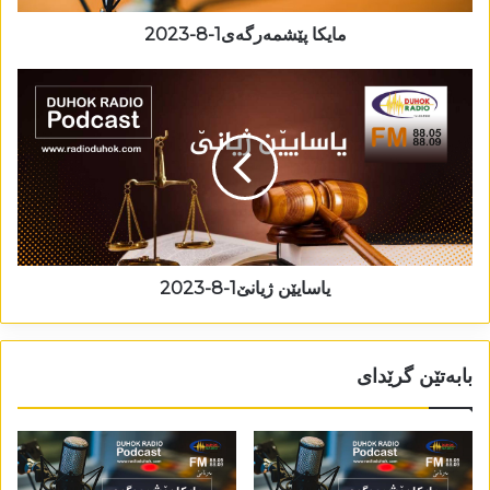
مایکا پێشمەرگەی1-8-2023
یاسایێن ژیانێ1-8-2023
بابەتێن گرێدای