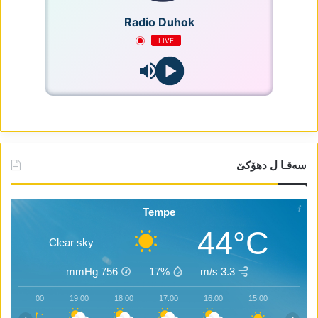
Radio Duhok
LIVE
سەقـا ل دھۆکێ
Tempe
44°C
Clear sky
mmHg
756
17%
3.3 m/s
20:00
19:00
18:00
17:00
16:00
15:00