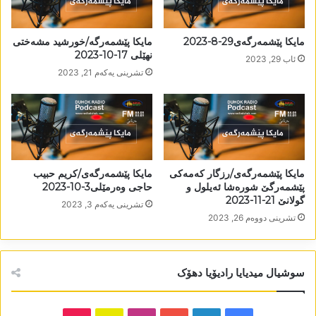
مایکا پێشمەرگەی29-8-2023
مایکا پێشمەرگە/خورشید مشەختی
نھێلی 17-10-2023
ئاب 29, 2023
تشرینی یه‌كه‌م 21, 2023
مایکا پێشمەرگەی/رزگار کەمەکی
مایکا پێشمەرگەی/کریم حبیب
پێشمەرگێ شورەشا ئەیلول و
حاجی وەرمێلی3-10-2023
گولانێ 21-11-2023
تشرینی یه‌كه‌م 3, 2023
تشرینی دووه‌م 26, 2023
سوشیال میدیایا رادیۆیا دھۆک