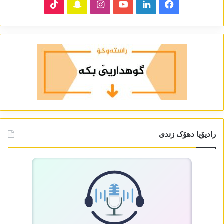
TikTok
Snapchat
Instagram
YouTube
LinkedIn
Facebook
رادیۆیا دھۆک زندی