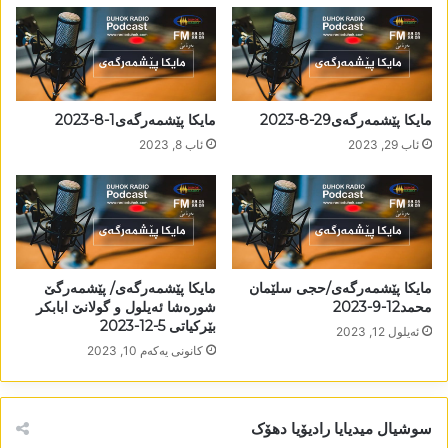
مایکا پێشمەرگەی29-8-2023
مایکا پێشمەرگەی1-8-2023
ئاب 29, 2023
ئاب 8, 2023
مایکا پێشمەرگەی/حجی سلێمان
مایکا پێشمەرگەی/ پێشمەرگێ
محمد12-9-2023
شورەشا ئەیلول و گولانێ ابابکر
بێرکیاتی 5-12-2023
ئه‌یلول 12, 2023
كانونی یه‌كه‌م 10, 2023
سوشیال میدیایا رادیۆیا دھۆک