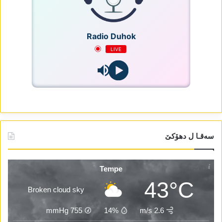
Radio Duhok
LIVE
سەقـا ل دھۆکێ
Tempe
43°C
Broken cloud sky
mmHg
755
14%
2.6 m/s