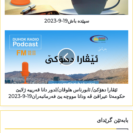
سپێدە باش19-9-2023
ئێڤارا دھۆکێ/ ئابورناس ھلوڤان/لدور دانا قەرییە ژلایێ
حکومەتا عیراقێ ڤە ودانا مووچە یێ فەرمانبەران19-9-2023
بابەتێن گرێدای