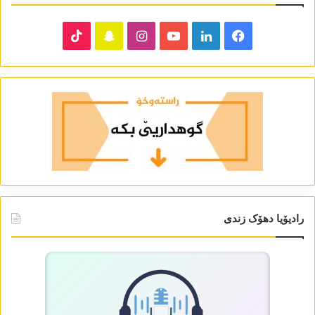
TikTok
Snapchat
Instagram
YouTube
LinkedIn
Facebook
رادیۆیا دھۆک زندی