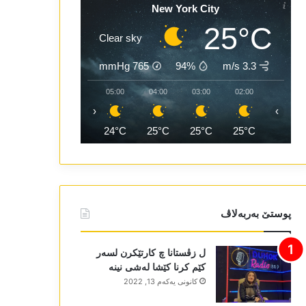
New York City
25°C
Clear sky
mmHg
765
94%
3.3 m/s
07:00
06:00
05:00
04:00
03:00
02:00
‹
›
24°C
24°C
24°C
25°C
25°C
25°C
پوستێ بەربەلاڤ
ل زڤستانا چ کارتێکرن لسەر
کێم کرنا کێشا لەشی نینە
كانونی یه‌كه‌م 13, 2022