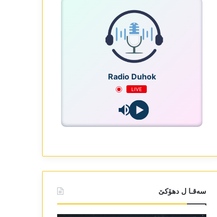
Radio Duhok
LIVE
سەقـا ل دھۆکێ