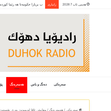
ب بریارا حکومەتا ھە رێما کورد
هەینی, ئاب 7 2026
زانیاری
سەرەکی
دەنگ و باس
هەمەرەنگ
پۆ
سەرەکی
/
هەمەرەنگ
/
مفاییێن ئاڤا لەیمونێ بەری نڤستنێ.