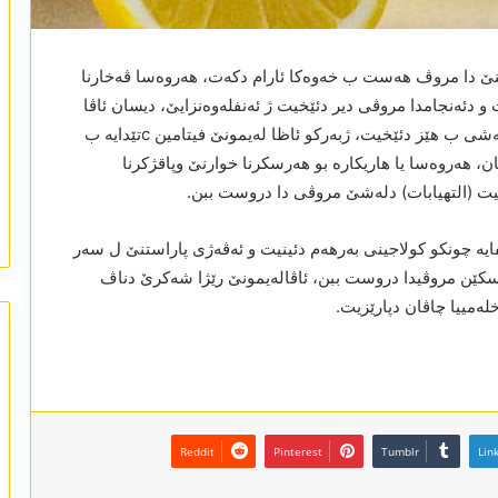
تنێ دا مروڤ هەست ب خەوەکا ئارام دکەت، هەروەسا ڤەخارنا
و دئەنجامدا مروڤی دیر دئێخیت ژ ئەنفلەوەنزایێ، دیسان ئاڤا
لەیمونێ کێشا مروڤی دئینتەخار و سیستەمێ بەرگریا لەشی ب هێز دئێخیت، ژبەرکو ئاظا لەیمونێ فیتامین cتێدایە ب
 هەروەسا یا هاریکارە بو هەرسکرنا خوارنێ وپاقژکرنا
ێلیت (التهیابات) دلەشێ مروڤی دا دروست ببن.
ایە چونکو کولاجینی بەرهەم دئینیت و ئەڤەژی پاراستنێ ل سەر
سکێن مروڤیدا دروست ببن، ئاڤالەیمونێ رێژا شەکرێ دناڤ
ەمییا چاڤان دپارێزیت.
Reddit
Pinterest
Tumblr
Lin