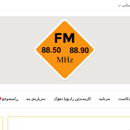
ستانی خەلکێ گوندێن سەر ب ئێدارا زاخو ڤە دشین سەرەدانا گوندیێن خو بکەن
دکاست
بەرنامە
کارمەندێن رادیۆیا دھۆک
دەربارەی مە
ڕاستەوخۆ