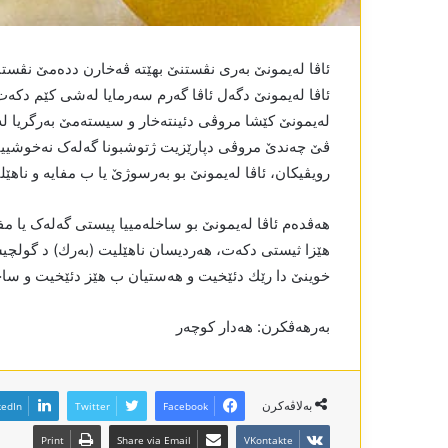
ئاڤا لەیمونێ بەری نڤستنێ بهێتە ڤەخارن ددەمێ نڤس
ئاڤا لەیمونێ دگەل ئاڤا گەرم سەرمایا لەشی کێم دکەت 
ڤێ چەندێ مروڤی دپارێزیت ژتوشبونا گەلەک نەخوشییان،
رویڤیکان، ئاڤا لەیمونێ بو بەرسوژێ یا ب مفایە و ناه
هەڤدەم ئاڤا لەیمونێ بو ساخلەمییا پیستی گەلەک یا مف
هێزا ثيستى دکەت، هەردیسان ناهێلیت (بەرك) د گولچی
خوینێ دا رێك دئێخیت و هەستیان ب هێز دئێخیت و ساخل
بەرهەڤکرن: هەدار کوچەر
بەلاڤەکرن
kedIn
Twitter
Facebook
Print
Share via Email
VKontakte