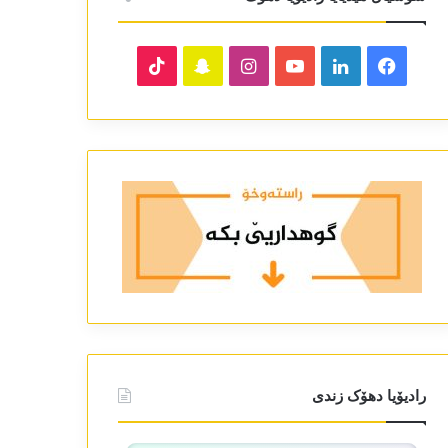
TikTok
Snapchat
Instagram
YouTube
LinkedIn
Facebook
رادیۆیا دھۆک زندی