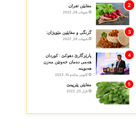
مفایێن تفران:
شوبات 28, 2022
گرنگی و مفایێین مێویژان:
شوبات 28, 2022
پارێزگارێ دھوکێ : کوردان
ھەمی دەمان خەونێن مەزن
ھەبوینە.
كانونی یه‌كه‌م 10, 2023
مفایێن پێرپینێ
ئازار 25, 2022