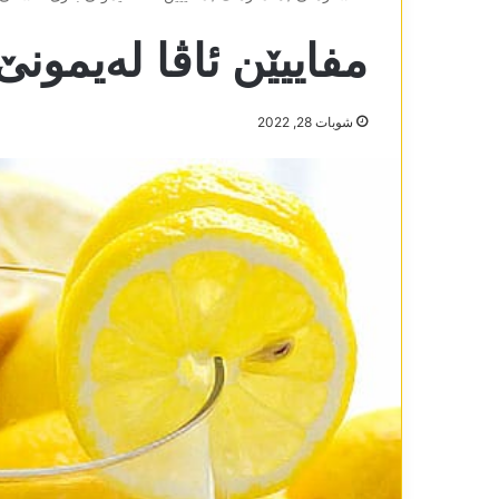
مفاییێن ئاڤا لەیمون
شوبات 28, 2022