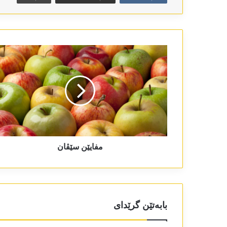
مفایێن سێڤان
بابەتێن گرێدای