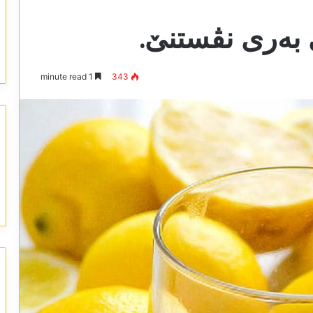
ێ بەری نڤستنێ.
1 minute read
343