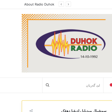
About Radio Duhok
لێ
گەریان
سوشیال میدیایا رادیۆیا دھۆک