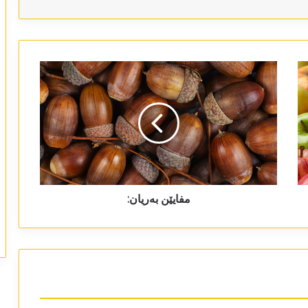
مفایێن بەریان: