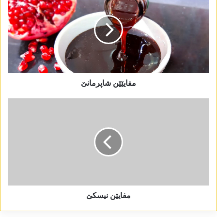
مفایێێن شاپرمانێ
مفایێن نیسکێ