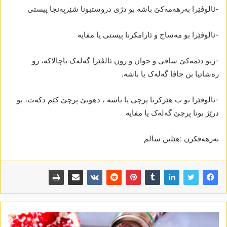
-ئالوڤێرا بەرھەمەکێ باشە بو دژی دروستبونا شێرپەنجا پیستی
-ئالوڤێرا بو مەساج و ئارامکرنا پیستی یا مفایە
-ژبو دێمەکێ سافی و جوان و رون ئالڤێرا گەلەک یاچالاکە، زو
رەشاتیا بن جاڤا گەلەک یا باشە.
-ئالوڤێرا بو ب ھێزکرنا پرچی یا باشە ، دھونێ پرچێ کێم دکەت، بو
درێژ بونا پرچێ گەلەک یا مفایە
بەرھەفکرن :ھێلین سالم