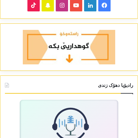
TikTok
Snapchat
Instagram
YouTube
LinkedIn
Facebook
رادیۆیا دھۆک زندی