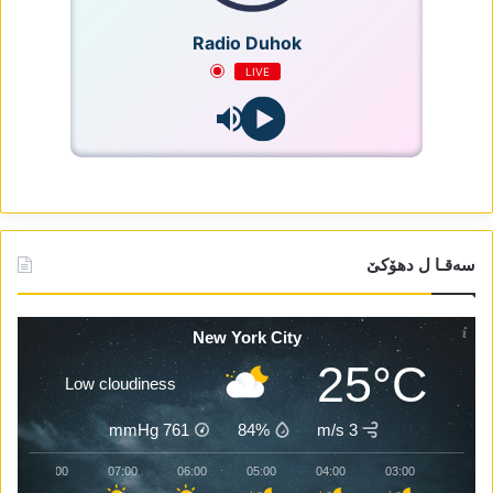
Radio Duhok
LIVE
سەقـا ل دھۆکێ
New York City
25°C
Low cloudiness
mmHg
761
84%
3 m/s
08:00
07:00
06:00
05:00
04:00
03:00