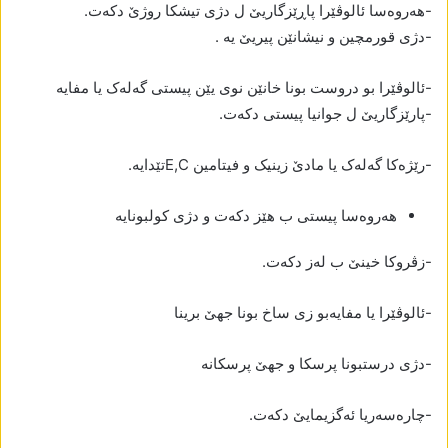
-ھەروەسا ئالوڤێرا پاڕێزگاریێ ل دژی تیشکا روژێ دکەت.
-دژی قورمچین و نیشانێن پیریێ یە .
-ئالوڤێرا بو دروست بونا خانێن نوی یێن پیستی گەلەک یا مفایە
-پارێزگاریێ ل جوانیا پیستی دکەت.
-رێژەکا گەلەک یا مادێ زینیک و فیتامین E,Cتێدایە.
ھەروەسا پیستی ب ھێز دکەت و دژی کولبونایە
-زڤروکا خینێ ب لەز دکەت.
-ئالوڤێرا یا مفایەبو زی ساخ بونا جھێ برینا
-دژی درستبونا پرسکا و جھێ پرسکانە
-چارەسەریا ئەگزیمایێ دکەت.