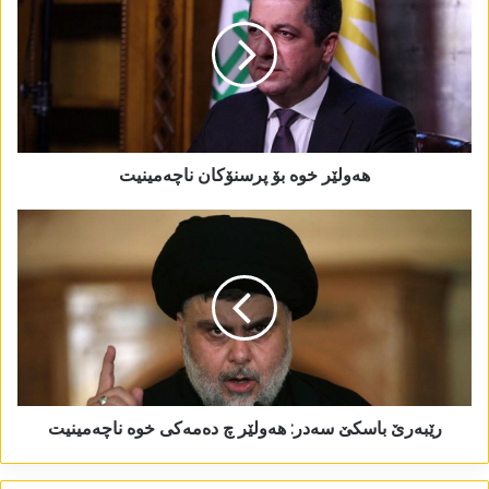
ھەولێر خوە بۆ پرسنۆکان ناچەمینیت
رێبەرێ باسکێ سەدر: ھەولێر چ دەمەکی خوە ناچەمینیت