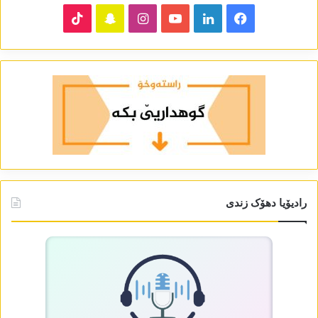
TikTok
Snapchat
Instagram
YouTube
LinkedIn
Facebook
رادیۆیا دھۆک زندی