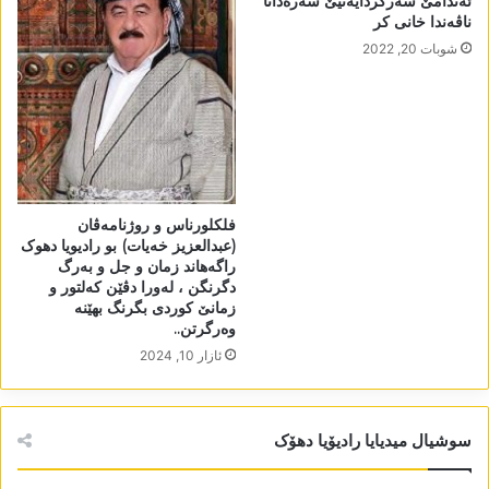
ئەندامێ سەرکردایەتیێ سەرەدانا
ناڤەندا خانی کر
شوبات 20, 2022
فلکلورناس و روژنامەڤان
(عبدالعزیز خەیات) بو رادیویا دھوک
راگەھاند زمان و جل و بەرگ
دگرنگن ، لەورا دڤێن کەلتور و
زمانێ کوردی بگرنگ بھێنە
وەرگرتن..
ئازار 10, 2024
سوشیال میدیایا رادیۆیا دھۆک