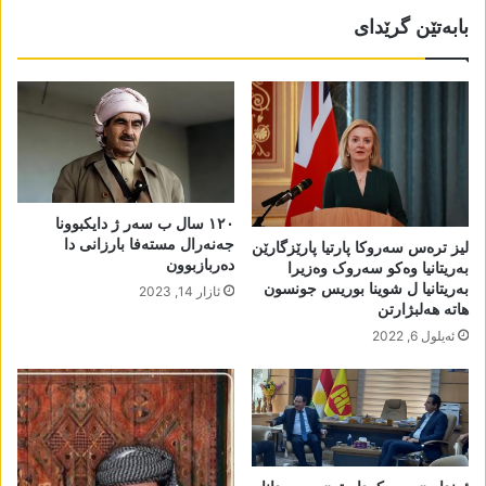
بابەتێن گرێدای
١٢٠ سال ب سەر ژ دایکبوونا
جەنەرال مستەفا بارزانی دا
لیز ترەس سەروکا پارتیا پارێزگارێن
دەربازبوون
بەریتانیا وەکو سەروک وەزیرا
بەریتانیا ل شوینا بوریس جونسون
ئازار 14, 2023
ھاتە ھەلبژارتن
ئه‌یلول 6, 2022