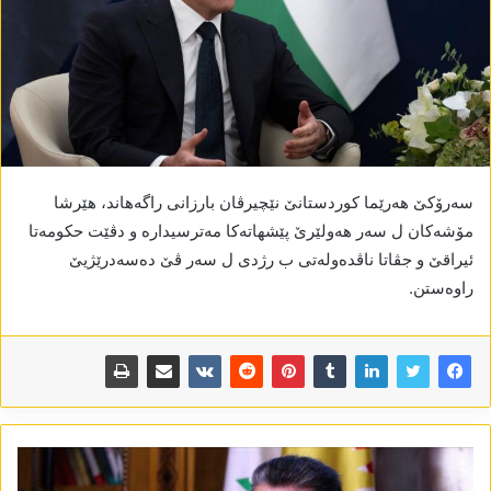
سەرۆکێ ھەرێما کوردستانێ نێچیرڤان بارزانی راگەھاند، ھێرشا
مۆشەکان ل سەر ھەولێرێ پێشھاتەکا مەترسیدارە و دڤێت حکومەتا
ئیراقێ و جڤاتا ناڤدەولەتی ب رژدی ل سەر ڤێ دەسەدرێژیێ
راوەستن.