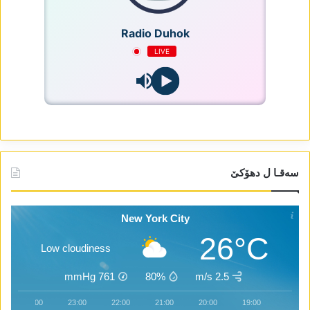
Radio Duhok
LIVE
سەقـا ل دھۆکێ
New York City
26°C
Low cloudiness
mmHg
761
80%
2.5 m/s
00:00
23:00
22:00
21:00
20:00
19:00