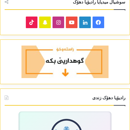
سوشیال میدیایا رادیۆیا دھۆک
TikTok
Snapchat
Instagram
YouTube
LinkedIn
Facebook
رادیۆیا دھۆک زندی