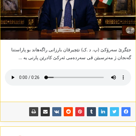
جێگرێ سەرۆکێ (پ. د .ک) نێچیرڤان بارزانی راگەھاند بو پاراستنا
گەنجان ژ مەترسیێن ڤی سەردەمی ئەرکێ کادرێن پارتی یە …