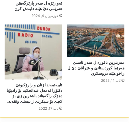
ئەو رێژە ل سەر پارێزگەھێن
ھەرێمی دێ ھێنە دابەش کرن
حوزه‌یران 4, 2024
مەزنترین نافورە ل سەر ئاستێ
ھەرێما کوردستانێ و عێراقێ دێ ل
زاخو ھێتە دروسکرن
ئاب 11, 2025
تایبەتمەندا ژنان و زارۆکبونێ
دکتۆرا ئەمەل عبدالحکیم بۆ رادیۆیا
دھۆک راگەھاند باشترین ژی بۆ
کچێ بۆ شیکرنێ ژ بیستێ وێڤەیە.
ئاب 17, 2022