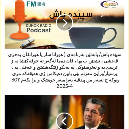
سپێدە باش/ بابەتێن بەرنامەی ( ھوزانا سار یا ھوزانڤان بەحری
قەدشی ، تشتێن ب بھا ، ڤان دەما ئەگەر تە خوڤەکێشا نە ژ
ترسێ یە و نەترسنوکی یە بەلکو ژتێگەھشتن و عەقلی یە ،
پرسیار/برایێ مەزنم بێی بابین دەیکامن ژی ھەیڤەکە مری
ونوکە چ لسەر من پیدڤیە بەرامبەر خویشک و برا بکەم ؟30-
4-2025