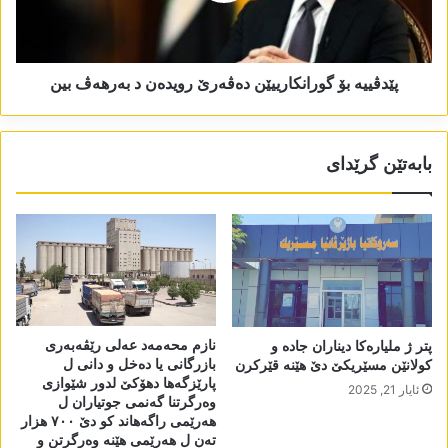
پێدڤییە بۆ گورانکارییێن دەڤەرێ رویدەن د بەرھەڤ بین
بابەتێن گرێدای
نازم محەمەد عەلی رێڤەبەری
پتر ژ ملیارەکا دیناران جادە و
بازرگانی یا دەخل و دانی ل
کولانێن مسێریکێ دێ ھێنە قێرکرن
پارێزگەھا دھۆکێ لدور شێوازی
ئایار 21, 2025
وەرگرتنا گەنمی جوتیاران ل
ھەرێمی راگەھاند کو دێ ٧٠٠ ھزار
تەن ل ھەرێمی ھێنە وەرگرتن و