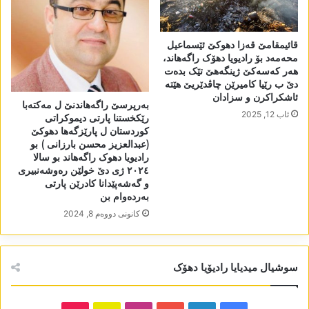
قائیمقامێ قەزا دھوکێ ئێسماعیل
محەمەد بۆ رادیویا دھۆک راگەھاند،
ھەر کەسەکێ ژینگەھێ تێک بدەت
دێ ب رێیا کامیرێن چاڤدێریێ ھێتە
ئاشکراکرن و سزادان
بەرپرسێ راگەھاندنێ ل مەکتەبا
ئاب 12, 2025
رێکخستنا پارتی دیموکراتی
کوردستان ل پارێزگەھا دھوکێ
(عبدالعزیز محسن بارزانی ) بو
رادیویا دھوک راگەھاند بو سالا
٢٠٢٤ ژی دێ خولێن رەوشەنبیری
و گەشەپێدانا کادرێن پارتی
بەردەوام بن
كانونی دووه‌م 8, 2024
سوشیال میدیایا رادیۆیا دھۆک