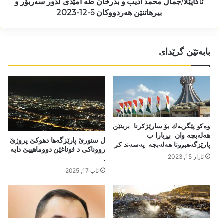
ئاکاپێلا/جمال محمد ادیب و بدرخان طه آمێدی لدور سەربۆر و
بیرھاتنێن ھەردووکان 6-12-2023
بابەتێن گرێدای
وه‌كو پێگریه‌ك بۆ سارێژكرنا برینێن
هه‌له‌بچه‌ وان بڕیارا ب
ل سنورێ پارێزگەھا دھوکێ پروژێ
پارێزگه‌هبوونا هه‌له‌بچه‌ په‌سه‌ند كر
رووناکی د قوناغێن دووماھییێ دایە
ئازار 15, 2023
.
ئاب 17, 2025