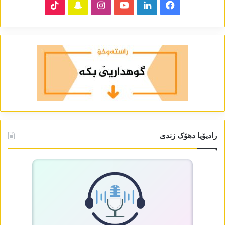
TikTok
Snapchat
Instagram
YouTube
LinkedIn
Facebook
رادیۆیا دھۆک زندی