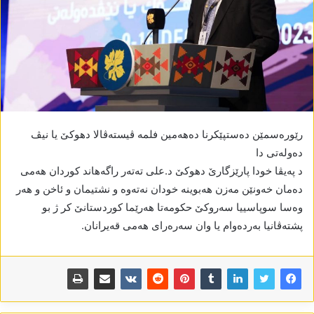
رێورەسمێن دەستپێکرنا دەھەمین فلمە ڤیستەڤالا دھوکێ یا نیڤ
دەولەتی دا
د پەیڤا خودا پارێزگارێ دھوکێ د.علی تەتەر راگەھاند کوردان ھەمی
دەمان خەونێن مەزن ھەبوینە خودان نەتەوە و نشتیمان و ئاخن و ھەر
وەسا سوپاسيیا سەروکێ حکومەتا ھەرێما کوردستانێ کر ژ بو
پشتەڤانیا بەردەوام یا وان سەرەرای ھەمی قەیرانان.