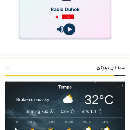
Radio Duhok
LIVE
سەقـا ل دھۆکێ
Tempe
32°C
Broken cloud sky
mmHg
760
52%
1.4 m/s
09:00
08:00
07:00
06:00
05:00
04:00